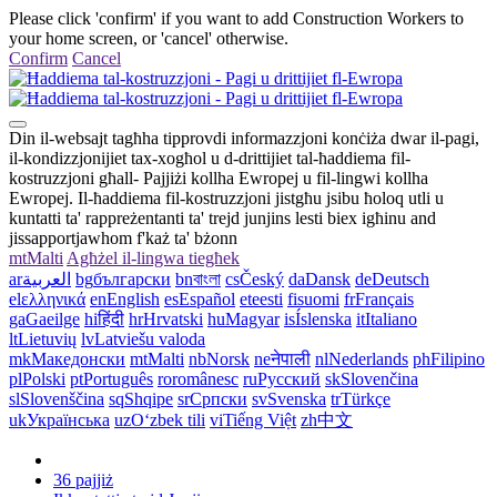
Please click 'confirm' if you want to add Construction Workers to
your home screen, or 'cancel' otherwise.
Confirm
Cancel
Din il-websajt tagħha tipprovdi informazzjoni konċiża dwar il-pagi,
il-kondizzjonijiet tax-xogħol u d-drittijiet tal-ħaddiema fil-
kostruzzjoni għall- Pajjiżi kollha Ewropej u fil-lingwi kollha
Ewropej. Il-ħaddiema fil-kostruzzjoni jistgħu jsibu ħoloq utli u
kuntatti ta' rappreżentanti ta' trejd junjins lesti biex igħinu and
jissapportjawhom f'każ ta' bżonn
mt
Malti
Agħżel il-lingwa tiegħek
ar
العربية
bg
български
bn
বাংলা
cs
Český
da
Dansk
de
Deutsch
el
ελληνικά
en
English
es
Español
et
eesti
fi
suomi
fr
Français
ga
Gaeilge
hi
हिंदी
hr
Hrvatski
hu
Magyar
is
Íslenska
it
Italiano
lt
Lietuvių
lv
Latviešu valoda
mk
Македонски
mt
Malti
nb
Norsk
ne
नेपाली
nl
Nederlands
ph
Filipino
pl
Polski
pt
Português
ro
românesc
ru
Русский
sk
Slovenčina
sl
Slovenščina
sq
Shqipe
sr
Српски
sv
Svenska
tr
Türkçe
uk
Українська
uz
Oʻzbek tili
vi
Tiếng Việt
zh
中文
36 pajjiż