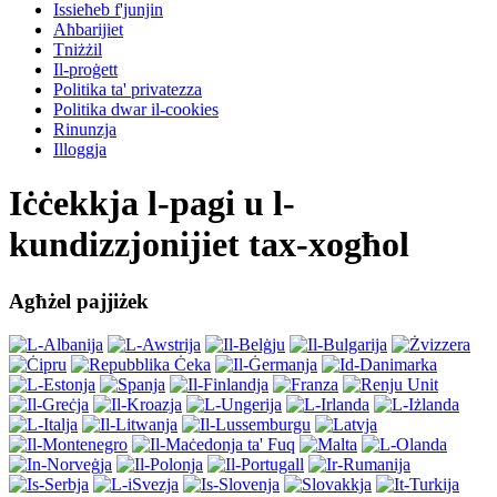
Issieħeb f'junjin
Aħbarijiet
Tniżżil
Il-proġett
Politika ta' privatezza
Politika dwar il-cookies
Rinunzja
Illoggja
Iċċekkja l-pagi u l-
kundizzjonijiet tax-xogħol
Agħżel pajjiżek