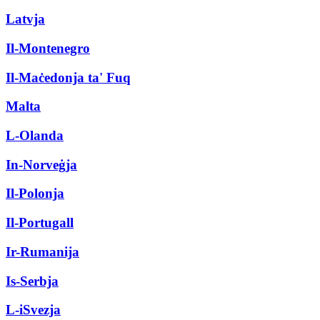
Latvja
Il-Montenegro
Il-Maċedonja ta' Fuq
Malta
L-Olanda
In-Norveġja
Il-Polonja
Il-Portugall
Ir-Rumanija
Is-Serbja
L-iSvezja