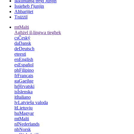
Ikkuntattja trejd Junjin
Issieħeb f'junjin
Aħbarijiet
Tniżżil
mt
Malti
Agħżel il-lingwa tiegħek
cs
Český
da
Dansk
de
Deutsch
et
eesti
en
English
es
Español
ph
Filipino
fr
Français
ga
Gaeilge
hr
Hrvatski
is
Íslenska
it
Italiano
lv
Latviešu valoda
lt
Lietuvių
hu
Magyar
mt
Malti
nl
Nederlands
nb
Norsk