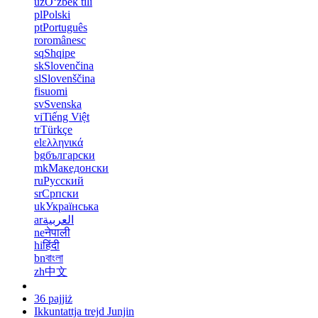
uz
Oʻzbek tili
pl
Polski
pt
Português
ro
românesc
sq
Shqipe
sk
Slovenčina
sl
Slovenščina
fi
suomi
sv
Svenska
vi
Tiếng Việt
tr
Türkçe
el
ελληνικά
bg
български
mk
Македонски
ru
Русский
sr
Српски
uk
Українська
ar
العربية
ne
नेपाली
hi
हिंदी
bn
বাংলা
zh
中文
36 pajjiż
Ikkuntattja trejd Junjin