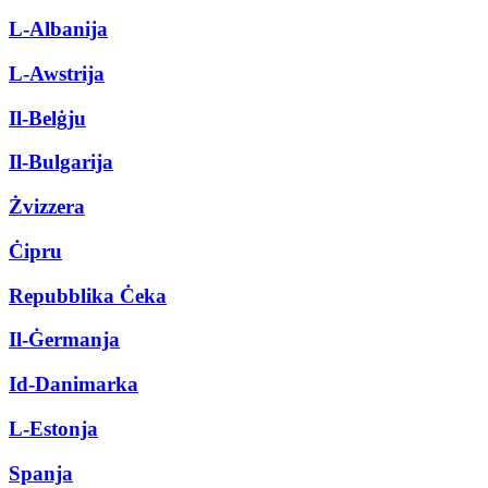
L-Albanija
L-Awstrija
Il-Belġju
Il-Bulgarija
Żvizzera
Ċipru
Repubblika Ċeka
Il-Ġermanja
Id-Danimarka
L-Estonja
Spanja