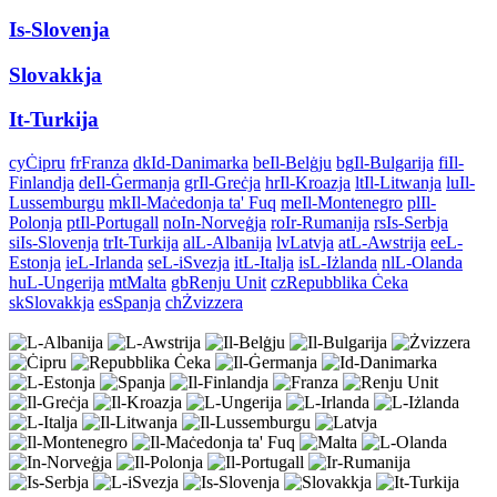
Is-Slovenja
Slovakkja
It-Turkija
cy
Ċipru
fr
Franza
dk
Id-Danimarka
be
Il-Belġju
bg
Il-Bulgarija
fi
Il-
Finlandja
de
Il-Ġermanja
gr
Il-Greċja
hr
Il-Kroazja
lt
Il-Litwanja
lu
Il-
Lussemburgu
mk
Il-Maċedonja ta' Fuq
me
Il-Montenegro
pl
Il-
Polonja
pt
Il-Portugall
no
In-Norveġja
ro
Ir-Rumanija
rs
Is-Serbja
si
Is-Slovenja
tr
It-Turkija
al
L-Albanija
lv
Latvja
at
L-Awstrija
ee
L-
Estonja
ie
L-Irlanda
se
L-iSvezja
it
L-Italja
is
L-Iżlanda
nl
L-Olanda
hu
L-Ungerija
mt
Malta
gb
Renju Unit
cz
Repubblika Ċeka
sk
Slovakkja
es
Spanja
ch
Żvizzera