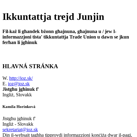
Ikkuntattja trejd Junjin
Fil-każ li għandek bżonn għajnuna, għajnuna u / jew l-
informazzjoni tista' tikkuntattja Trade Union u dawn se jkun
ferħan li jgħinuk
HLAVNÁ STRÁNKA
W.
http://ioz.sk/
E.
ioz@ioz.sk
Jistgħu jgħinuk f'
Ingliż, Slovakk
Kamila Horínková
Jistgħu jgħinuk f'
Ingliż - Slovakk
sekretariat@ioz.sk
Din il-websajt tagħha tipprovdi informazzjoni konċiża dwar il-pagi,