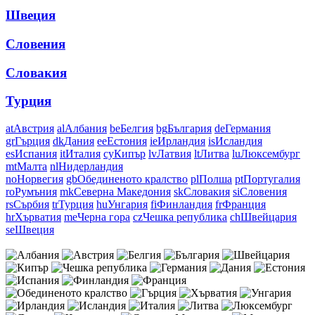
Швеция
Словения
Словакия
Турция
at
Австрия
al
Албания
be
Белгия
bg
България
de
Германия
gr
Гърция
dk
Дания
ee
Естония
ie
Ирландия
is
Исландия
es
Испания
it
Италия
cy
Кипър
lv
Латвия
lt
Литва
lu
Люксембург
mt
Малта
nl
Нидерландия
no
Норвегия
gb
Обединеното кралство
pl
Полша
pt
Португалия
ro
Румъния
mk
Северна Македония
sk
Словакия
si
Словения
rs
Сърбия
tr
Турция
hu
Унгария
fi
Финландия
fr
Франция
hr
Хърватия
me
Черна гора
cz
Чешка република
ch
Швейцария
se
Швеция