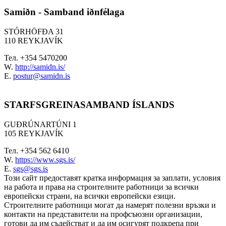
Samiðn - Samband iðnfélaga
STÓRHÖFÐA 31
110 REYKJAVÍK
Тел. +354 5470200
W.
http://samidn.is/
E.
postur@samidn.is
STARFSGREINASAMBAND ÍSLANDS
GUÐRÚNARTÚNI 1
105 REYKJAVÍK
Тел. +354 562 6410
W.
https://www.sgs.is/
E.
sgs@sgs.is
Този сайт предоставят кратка информация за заплати, условия
на работа и права на строителните работници за всички
европейски страни, на всички европейски езици.
Строителните работници могат да намерят полезни връзки и
контакти на представители на профсъюзни организации,
готови да им съдействат и да им осигурят подкрепа при