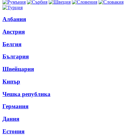
Албания
Австрия
Белгия
България
Швейцария
Кипър
Чешка република
Германия
Дания
Естония