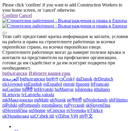
Please click 'confirm' if you want to add Construction Workers to
your home screen, or 'cancel' otherwise.
Confirm
Cancel
Този сайт предоставят кратка информация за заплати, условия
на работа и права на строителните работници за всички
европейски страни, на всички европейски езици.
Строителните работници могат да намерят полезни връзки и
контакти на представители на профсъюзни организации,
готови да им съдействат и да им осигурят подкрепа при
необходимост.
bg
български
Изберете вашия език
ar
العربية
bg
български
bn
বাংলা
cs
Český
da
Dansk
de
Deutsch
el
ελληνικά
en
English
es
Español
et
eesti
fi
suomi
fr
Français
ga
Gaeilge
hi
हिंदी
hr
Hrvatski
hu
Magyar
is
Íslenska
it
Italiano
lt
Lietuvių
lv
Latviešu valoda
mk
Македонски
mt
Malti
nb
Norsk
ne
नेपाली
nl
Nederlands
ph
Filipino
pl
Polski
pt
Português
ro
românesc
ru
Русский
sk
Slovenčina
sl
Slovenščina
sq
Shqipe
sr
Српски
sv
Svenska
tr
Türkçe
uk
Українська
uz
Oʻzbek tili
vi
Tiếng Việt
zh
中文