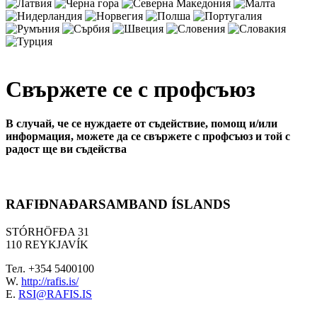
Свържете се с профсъюз
В случай, че се нуждаете от съдействие, помощ и/или
информация, можете да се свържете с профсъюз и той с
радост ще ви съдейства
RAFIÐNAÐARSAMBAND ÍSLANDS
STÓRHÖFÐA 31
110 REYKJAVÍK
Тел. +354 5400100
W.
http://rafis.is/
E.
RSI@RAFIS.IS