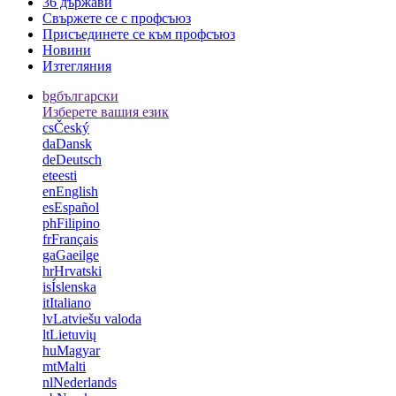
36 държави
Свържете се с профсъюз
Присъединете се към профсъюз
Новини
Изтегляния
bg
български
Изберете вашия език
cs
Český
da
Dansk
de
Deutsch
et
eesti
en
English
es
Español
ph
Filipino
fr
Français
ga
Gaeilge
hr
Hrvatski
is
Íslenska
it
Italiano
lv
Latviešu valoda
lt
Lietuvių
hu
Magyar
mt
Malti
nl
Nederlands