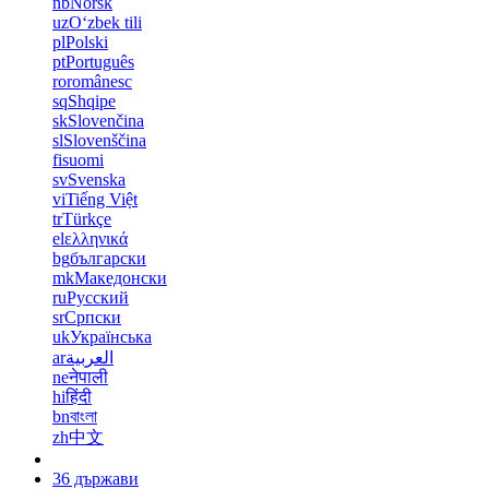
nb
Norsk
uz
Oʻzbek tili
pl
Polski
pt
Português
ro
românesc
sq
Shqipe
sk
Slovenčina
sl
Slovenščina
fi
suomi
sv
Svenska
vi
Tiếng Việt
tr
Türkçe
el
ελληνικά
bg
български
mk
Македонски
ru
Русский
sr
Српски
uk
Українська
ar
العربية
ne
नेपाली
hi
हिंदी
bn
বাংলা
zh
中文
36 държави