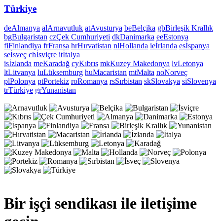
Türkiye
de
Almanya
al
Arnavutluk
at
Avusturya
be
Belçika
gb
Birleşik Krallık
bg
Bulgaristan
cz
Çek Cumhuriyeti
dk
Danimarka
ee
Estonya
fi
Finlandiya
fr
Fransa
hr
Hırvatistan
nl
Hollanda
ie
İrlanda
es
İspanya
se
İsveç
ch
İsviçre
it
İtalya
is
İzlanda
me
Karadağ
cy
Kıbrıs
mk
Kuzey Makedonya
lv
Letonya
lt
Litvanya
lu
Lüksemburg
hu
Macaristan
mt
Malta
no
Norveç
pl
Polonya
pt
Portekiz
ro
Romanya
rs
Sırbistan
sk
Slovakya
si
Slovenya
tr
Türkiye
gr
Yunanistan
Bir işçi sendikası ile iletişime