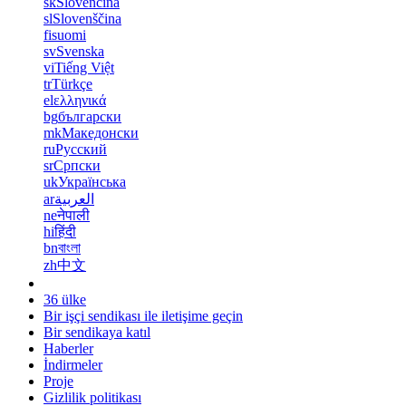
sk
Slovenčina
sl
Slovenščina
fi
suomi
sv
Svenska
vi
Tiếng Việt
tr
Türkçe
el
ελληνικά
bg
български
mk
Македонски
ru
Русский
sr
Српски
uk
Українська
ar
العربية
ne
नेपाली
hi
हिंदी
bn
বাংলা
zh
中文
36 ülke
Bir işçi sendikası ile iletişime geçin
Bir sendikaya katıl
Haberler
İndirmeler
Proje
Gizlilik politikası