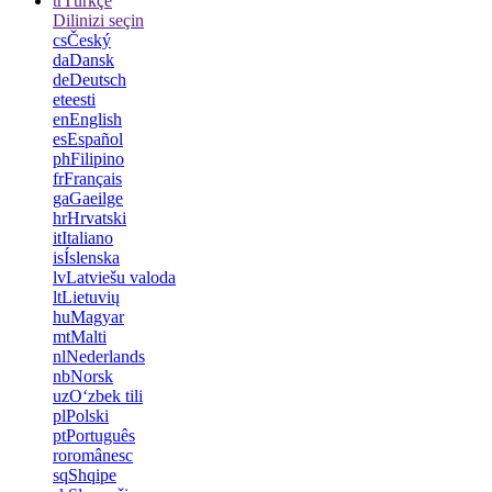
tr
Türkçe
Dilinizi seçin
cs
Český
da
Dansk
de
Deutsch
et
eesti
en
English
es
Español
ph
Filipino
fr
Français
ga
Gaeilge
hr
Hrvatski
it
Italiano
is
Íslenska
lv
Latviešu valoda
lt
Lietuvių
hu
Magyar
mt
Malti
nl
Nederlands
nb
Norsk
uz
Oʻzbek tili
pl
Polski
pt
Português
ro
românesc
sq
Shqipe