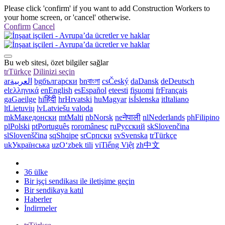
Please click 'confirm' if you want to add Construction Workers to
your home screen, or 'cancel' otherwise.
Confirm
Cancel
Bu web sitesi, özet bilgiler sağlar
tr
Türkçe
Dilinizi seçin
ar
العربية
bg
български
bn
বাংলা
cs
Český
da
Dansk
de
Deutsch
el
ελληνικά
en
English
es
Español
et
eesti
fi
suomi
fr
Français
ga
Gaeilge
hi
हिंदी
hr
Hrvatski
hu
Magyar
is
Íslenska
it
Italiano
lt
Lietuvių
lv
Latviešu valoda
mk
Македонски
mt
Malti
nb
Norsk
ne
नेपाली
nl
Nederlands
ph
Filipino
pl
Polski
pt
Português
ro
românesc
ru
Русский
sk
Slovenčina
sl
Slovenščina
sq
Shqipe
sr
Српски
sv
Svenska
tr
Türkçe
uk
Українська
uz
Oʻzbek tili
vi
Tiếng Việt
zh
中文
36 ülke
Bir işçi sendikası ile iletişime geçin
Bir sendikaya katıl
Haberler
İndirmeler