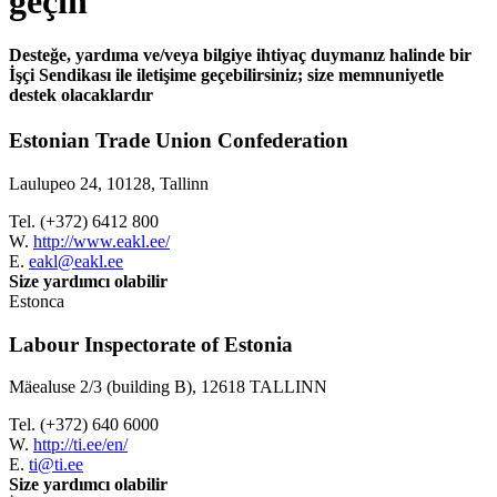
geçin
Desteğe, yardıma ve/veya bilgiye ihtiyaç duymanız halinde bir
İşçi Sendikası ile iletişime geçebilirsiniz; size memnuniyetle
destek olacaklardır
Estonian Trade Union Confederation
Laulupeo 24, 10128, Tallinn
Tel. (+372) 6412 800
W.
http://www.eakl.ee/
E.
eakl@eakl.ee
Size yardımcı olabilir
Estonca
Labour Inspectorate of Estonia
Mäealuse 2/3 (building B), 12618 TALLINN
Tel. (+372) 640 6000
W.
http://ti.ee/en/
E.
ti@ti.ee
Size yardımcı olabilir