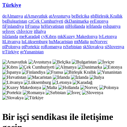
Türkiye
de
Almanya
al
Arnavutluk
at
Avusturya
be
Belçika
gb
Birleşik Krallık
bg
Bulgaristan
cz
Çek Cumhuriyeti
dk
Danimarka
ee
Estonya
fi
Finlandiya
fr
Fransa
hr
Hırvatistan
nl
Hollanda
ie
İrlanda
es
İspanya
se
İsveç
ch
İsviçre
it
İtalya
is
İzlanda
me
Karadağ
cy
Kıbrıs
mk
Kuzey Makedonya
lv
Letonya
lt
Litvanya
lu
Lüksemburg
hu
Macaristan
mt
Malta
no
Norveç
pl
Polonya
pt
Portekiz
ro
Romanya
rs
Sırbistan
sk
Slovakya
si
Slovenya
tr
Türkiye
gr
Yunanistan
Bir işçi sendikası ile iletişime