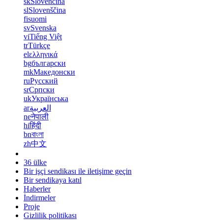
sk
Slovenčina
sl
Slovenščina
fi
suomi
sv
Svenska
vi
Tiếng Việt
tr
Türkçe
el
ελληνικά
bg
български
mk
Македонски
ru
Русский
sr
Српски
uk
Українська
ar
العربية
ne
नेपाली
hi
हिंदी
bn
বাংলা
zh
中文
36 ülke
Bir işçi sendikası ile iletişime geçin
Bir sendikaya katıl
Haberler
İndirmeler
Proje
Gizlilik politikası