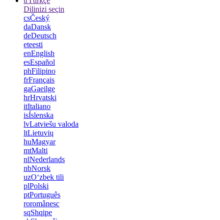
tr
Türkçe
Dilinizi seçin
cs
Český
da
Dansk
de
Deutsch
et
eesti
en
English
es
Español
ph
Filipino
fr
Français
ga
Gaeilge
hr
Hrvatski
it
Italiano
is
Íslenska
lv
Latviešu valoda
lt
Lietuvių
hu
Magyar
mt
Malti
nl
Nederlands
nb
Norsk
uz
Oʻzbek tili
pl
Polski
pt
Português
ro
românesc
sq
Shqipe