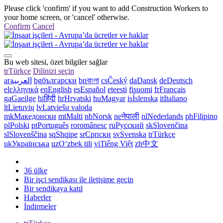
Please click 'confirm' if you want to add Construction Workers to
your home screen, or 'cancel' otherwise.
Confirm
Cancel
Bu web sitesi, özet bilgiler sağlar
tr
Türkçe
Dilinizi seçin
ar
العربية
bg
български
bn
বাংলা
cs
Český
da
Dansk
de
Deutsch
el
ελληνικά
en
English
es
Español
et
eesti
fi
suomi
fr
Français
ga
Gaeilge
hi
हिंदी
hr
Hrvatski
hu
Magyar
is
Íslenska
it
Italiano
lt
Lietuvių
lv
Latviešu valoda
mk
Македонски
mt
Malti
nb
Norsk
ne
नेपाली
nl
Nederlands
ph
Filipino
pl
Polski
pt
Português
ro
românesc
ru
Русский
sk
Slovenčina
sl
Slovenščina
sq
Shqipe
sr
Српски
sv
Svenska
tr
Türkçe
uk
Українська
uz
Oʻzbek tili
vi
Tiếng Việt
zh
中文
36 ülke
Bir işçi sendikası ile iletişime geçin
Bir sendikaya katıl
Haberler
İndirmeler