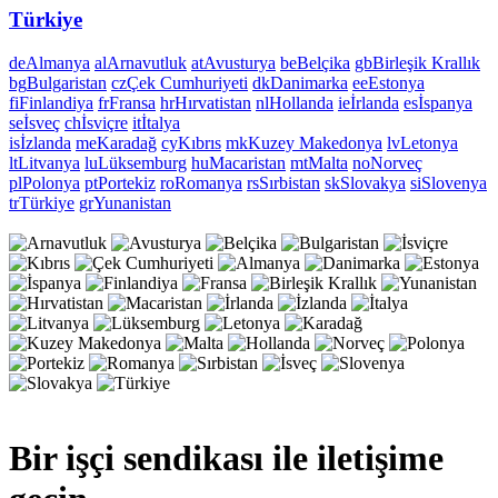
Türkiye
de
Almanya
al
Arnavutluk
at
Avusturya
be
Belçika
gb
Birleşik Krallık
bg
Bulgaristan
cz
Çek Cumhuriyeti
dk
Danimarka
ee
Estonya
fi
Finlandiya
fr
Fransa
hr
Hırvatistan
nl
Hollanda
ie
İrlanda
es
İspanya
se
İsveç
ch
İsviçre
it
İtalya
is
İzlanda
me
Karadağ
cy
Kıbrıs
mk
Kuzey Makedonya
lv
Letonya
lt
Litvanya
lu
Lüksemburg
hu
Macaristan
mt
Malta
no
Norveç
pl
Polonya
pt
Portekiz
ro
Romanya
rs
Sırbistan
sk
Slovakya
si
Slovenya
tr
Türkiye
gr
Yunanistan
Bir işçi sendikası ile iletişime