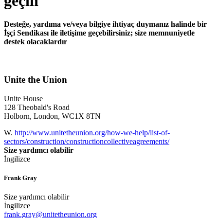
geçin
Desteğe, yardıma ve/veya bilgiye ihtiyaç duymanız halinde bir
İşçi Sendikası ile iletişime geçebilirsiniz; size memnuniyetle
destek olacaklardır
Unite the Union
Unite House
128 Theobald's Road
Holborn, London, WC1X 8TN
W.
http://www.unitetheunion.org/how-we-help/list-of-
sectors/construction/constructioncollectiveagreements/
Size yardımcı olabilir
İngilizce
Frank Gray
Size yardımcı olabilir
İngilizce
frank.gray@unitetheunion.org