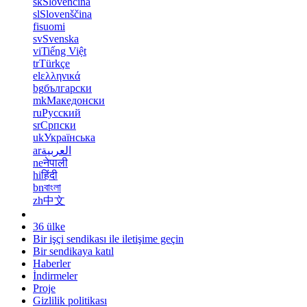
sk
Slovenčina
sl
Slovenščina
fi
suomi
sv
Svenska
vi
Tiếng Việt
tr
Türkçe
el
ελληνικά
bg
български
mk
Македонски
ru
Русский
sr
Српски
uk
Українська
ar
العربية
ne
नेपाली
hi
हिंदी
bn
বাংলা
zh
中文
36 ülke
Bir işçi sendikası ile iletişime geçin
Bir sendikaya katıl
Haberler
İndirmeler
Proje
Gizlilik politikası