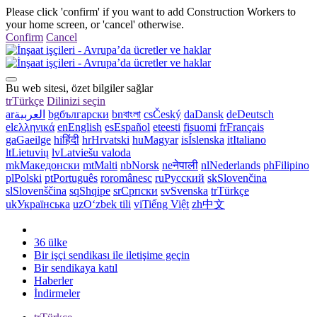
Please click 'confirm' if you want to add Construction Workers to
your home screen, or 'cancel' otherwise.
Confirm
Cancel
Bu web sitesi, özet bilgiler sağlar
tr
Türkçe
Dilinizi seçin
ar
العربية
bg
български
bn
বাংলা
cs
Český
da
Dansk
de
Deutsch
el
ελληνικά
en
English
es
Español
et
eesti
fi
suomi
fr
Français
ga
Gaeilge
hi
हिंदी
hr
Hrvatski
hu
Magyar
is
Íslenska
it
Italiano
lt
Lietuvių
lv
Latviešu valoda
mk
Македонски
mt
Malti
nb
Norsk
ne
नेपाली
nl
Nederlands
ph
Filipino
pl
Polski
pt
Português
ro
românesc
ru
Русский
sk
Slovenčina
sl
Slovenščina
sq
Shqipe
sr
Српски
sv
Svenska
tr
Türkçe
uk
Українська
uz
Oʻzbek tili
vi
Tiếng Việt
zh
中文
36 ülke
Bir işçi sendikası ile iletişime geçin
Bir sendikaya katıl
Haberler
İndirmeler