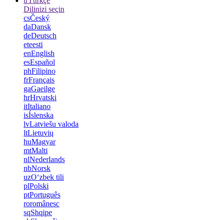
tr
Türkçe
Dilinizi seçin
cs
Český
da
Dansk
de
Deutsch
et
eesti
en
English
es
Español
ph
Filipino
fr
Français
ga
Gaeilge
hr
Hrvatski
it
Italiano
is
Íslenska
lv
Latviešu valoda
lt
Lietuvių
hu
Magyar
mt
Malti
nl
Nederlands
nb
Norsk
uz
Oʻzbek tili
pl
Polski
pt
Português
ro
românesc
sq
Shqipe