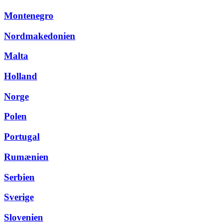
Montenegro
Nordmakedonien
Malta
Holland
Norge
Polen
Portugal
Rumænien
Serbien
Sverige
Slovenien