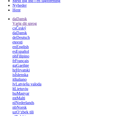
Meld dig ind i en fagforening
Nyheder
Hent
da
Dansk
Vælg dit sprog
cs
Český
da
Dansk
de
Deutsch
et
eesti
en
English
es
Español
ph
Filipino
fr
Français
ga
Gaeilge
hr
Hrvatski
is
Íslenska
it
Italiano
lv
Latviešu valoda
lt
Lietuvių
hu
Magyar
mt
Malti
nl
Nederlands
nb
Norsk
uz
Oʻzbek tili