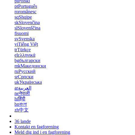
pl
Polski
pt
Português
ro
românesc
sq
Shqipe
sk
Slovenčina
sl
Slovenščina
fi
suomi
sv
Svenska
vi
Tiếng Việt
tr
Türkçe
el
ελληνικά
bg
български
mk
Македонски
ru
Русский
sr
Српски
uk
Українська
ar
العربية
ne
नेपाली
hi
हिंदी
bn
বাংলা
zh
中文
36 lande
Kontakt en fagforening
Meld dig ind i en fagforening