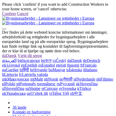
Please click 'confirm' if you want to add Construction Workers to
your home screen, or 'cancel' otherwise.
Confirm
Cancel
Der findes på dette websted koncise informationer om lønninger,
arbejdsforhold og rettigheder for bygningsarbejdere i alle
europæiske land og på alle europæiske sprog. Bygningsarbejdere
kan finde nyttige link og kontakter til fagforeningsrepræsentanter,
der er klar til at hjælpe og støtte dem ved behov.
da
Dansk
Vælg dit sprog
ar
العربية
bg
български
bn
বাংলা
cs
Český
da
Dansk
de
Deutsch
el
ελληνικά
en
English
es
Español
et
eesti
fi
suomi
fr
Français
ga
Gaeilge
hi
हिंदी
hr
Hrvatski
hu
Magyar
is
Íslenska
it
Italiano
lt
Lietuvių
lv
Latviešu valoda
mk
Македонски
mt
Malti
nb
Norsk
ne
नेपाली
nl
Nederlands
ph
Filipino
pl
Polski
pt
Português
ro
românesc
ru
Русский
sk
Slovenčina
sl
Slovenščina
sq
Shqipe
sr
Српски
sv
Svenska
tr
Türkçe
uk
Українська
uz
Oʻzbek tili
vi
Tiếng Việt
zh
中文
36 lande
Kontakt en fagforening