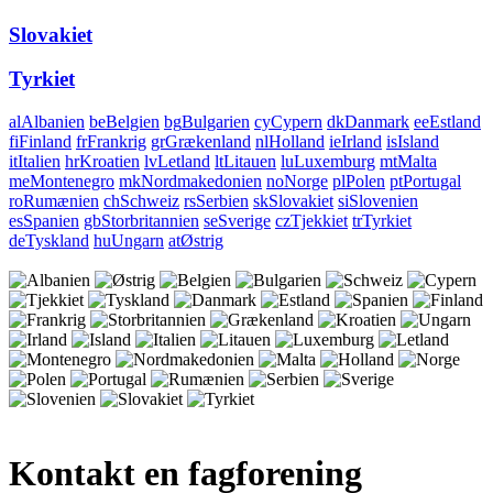
Slovakiet
Tyrkiet
al
Albanien
be
Belgien
bg
Bulgarien
cy
Cypern
dk
Danmark
ee
Estland
fi
Finland
fr
Frankrig
gr
Grækenland
nl
Holland
ie
Irland
is
Island
it
Italien
hr
Kroatien
lv
Letland
lt
Litauen
lu
Luxemburg
mt
Malta
me
Montenegro
mk
Nordmakedonien
no
Norge
pl
Polen
pt
Portugal
ro
Rumænien
ch
Schweiz
rs
Serbien
sk
Slovakiet
si
Slovenien
es
Spanien
gb
Storbritannien
se
Sverige
cz
Tjekkiet
tr
Tyrkiet
de
Tyskland
hu
Ungarn
at
Østrig
Kontakt en fagforening