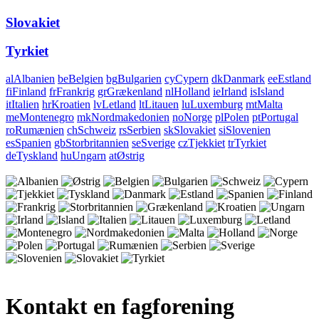
Slovakiet
Tyrkiet
al
Albanien
be
Belgien
bg
Bulgarien
cy
Cypern
dk
Danmark
ee
Estland
fi
Finland
fr
Frankrig
gr
Grækenland
nl
Holland
ie
Irland
is
Island
it
Italien
hr
Kroatien
lv
Letland
lt
Litauen
lu
Luxemburg
mt
Malta
me
Montenegro
mk
Nordmakedonien
no
Norge
pl
Polen
pt
Portugal
ro
Rumænien
ch
Schweiz
rs
Serbien
sk
Slovakiet
si
Slovenien
es
Spanien
gb
Storbritannien
se
Sverige
cz
Tjekkiet
tr
Tyrkiet
de
Tyskland
hu
Ungarn
at
Østrig
Kontakt en fagforening