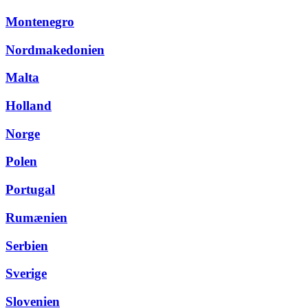
Montenegro
Nordmakedonien
Malta
Holland
Norge
Polen
Portugal
Rumænien
Serbien
Sverige
Slovenien