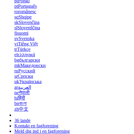
pl
Polski
pt
Português
ro
românesc
sq
Shqipe
sk
Slovenčina
sl
Slovenščina
fi
suomi
sv
Svenska
vi
Tiếng Việt
tr
Türkçe
el
ελληνικά
bg
български
mk
Македонски
ru
Русский
sr
Српски
uk
Українська
ar
العربية
ne
नेपाली
hi
हिंदी
bn
বাংলা
zh
中文
36 lande
Kontakt en fagforening
Meld dig ind i en fagforening