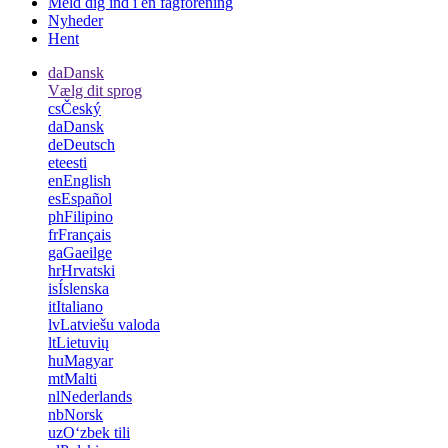
Meld dig ind i en fagforening
Nyheder
Hent
da
Dansk
Vælg dit sprog
cs
Český
da
Dansk
de
Deutsch
et
eesti
en
English
es
Español
ph
Filipino
fr
Français
ga
Gaeilge
hr
Hrvatski
is
Íslenska
it
Italiano
lv
Latviešu valoda
lt
Lietuvių
hu
Magyar
mt
Malti
nl
Nederlands
nb
Norsk
uz
Oʻzbek tili