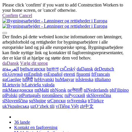
Please click 'confirm' if you want to add Construction Workers to
your home screen, or 'cancel' otherwise.
Confirm
Cancel
Der findes på dette websted koncise informationer om lønninger,
arbejdsforhold og rettigheder for bygningsarbejdere i alle
europæiske land og på alle europæiske sprog. Bygningsarbejdere
kan finde nyttige link og kontakter til fagforeningsrepræsentanter,
der er klar til at hjælpe og støtte dem ved behov.
da
Dansk
Vælg dit sprog
ar
العربية
bg
български
bn
বাংলা
cs
Český
da
Dansk
de
Deutsch
el
ελληνικά
en
English
es
Español
et
eesti
fi
suomi
fr
Français
ga
Gaeilge
hi
हिंदी
hr
Hrvatski
hu
Magyar
is
Íslenska
it
Italiano
lt
Lietuvių
lv
Latviešu valoda
mk
Македонски
mt
Malti
nb
Norsk
ne
नेपाली
nl
Nederlands
ph
Filipino
pl
Polski
pt
Português
ro
românesc
ru
Русский
sk
Slovenčina
sl
Slovenščina
sq
Shqipe
sr
Српски
sv
Svenska
tr
Türkçe
uk
Українська
uz
Oʻzbek tili
vi
Tiếng Việt
zh
中文
36 lande
Kontakt en fagforening