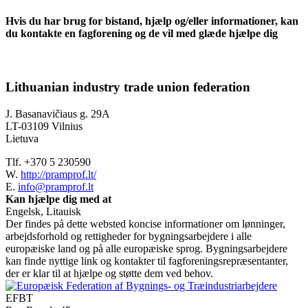
Hvis du har brug for bistand, hjælp og/eller informationer, kan
du kontakte en fagforening og de vil med glæde hjælpe dig
Lithuanian industry trade union federation
J. Basanavičiaus g. 29A
LT-03109 Vilnius
Lietuva
Tlf. +370 5 230590
W.
http://pramprof.lt/
E.
info@pramprof.lt
Kan hjælpe dig med at
Engelsk, Litauisk
Der findes på dette websted koncise informationer om lønninger,
arbejdsforhold og rettigheder for bygningsarbejdere i alle
europæiske land og på alle europæiske sprog. Bygningsarbejdere
kan finde nyttige link og kontakter til fagforeningsrepræsentanter,
der er klar til at hjælpe og støtte dem ved behov.
EFBT