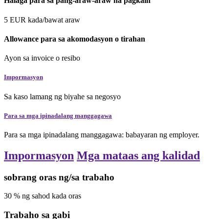
Halaga para sa pang-araw-araw na pagkain
5
EUR
kada/bawat araw
Allowance para sa akomodasyon o tirahan
Ayon sa invoice o resibo
Impormasyon
Sa kaso lamang ng biyahe sa negosyo
Para sa mga ipinadalang manggagawa
Para sa mga ipinadalang manggagawa: babayaran ng employer.
Impormasyon
Mga mataas ang kalidad
sobrang oras ng/sa trabaho
30
%
ng sahod kada oras
Trabaho sa gabi