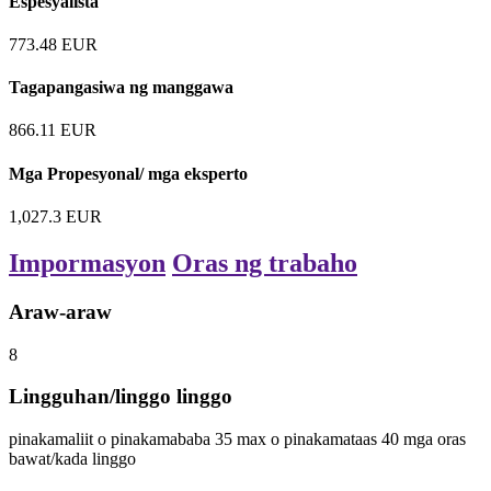
Espesyalista
773.48
EUR
Tagapangasiwa ng manggawa
866.11
EUR
Mga Propesyonal/ mga eksperto
1,027.3
EUR
Impormasyon
Oras ng trabaho
Araw-araw
8
Lingguhan/linggo linggo
pinakamaliit o pinakamababa
35
max o pinakamataas
40
mga oras
bawat/kada linggo