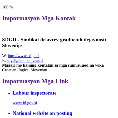
100
%
Impormasyon
Mga Kontak
SDGD - Sindikat delavcev gradbenih dejavnosti
Slovenije
W.
http://www.sdgd.si
E.
sdgd@sindikat-zsss.si
Maaari mo kaming kontakin sa mga sumusunod na wika
Croatian, Ingles, Slovenian
Impormasyon
Mga Link
Labour inspectorate
www.id.gov.si
National website on posting