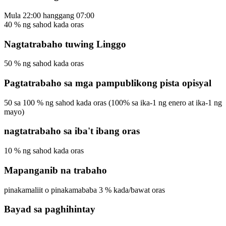
Mula
22:00
hanggang
07:00
40
%
ng sahod kada oras
Nagtatrabaho tuwing Linggo
50
%
ng sahod kada oras
Pagtatrabaho sa mga pampublikong pista opisyal
50
sa
100
%
ng sahod kada oras
(100% sa ika-1 ng enero at ika-1 ng
mayo)
nagtatrabaho sa iba't ibang oras
10
%
ng sahod kada oras
Mapanganib na trabaho
pinakamaliit o pinakamababa
3
%
kada/bawat oras
Bayad sa paghihintay