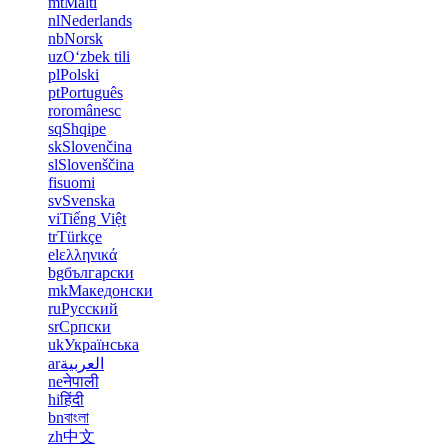
mt
Malti
nl
Nederlands
nb
Norsk
uz
Oʻzbek tili
pl
Polski
pt
Português
ro
românesc
sq
Shqipe
sk
Slovenčina
sl
Slovenščina
fi
suomi
sv
Svenska
vi
Tiếng Việt
tr
Türkçe
el
ελληνικά
bg
български
mk
Македонски
ru
Русский
sr
Српски
uk
Українська
ar
العربية
ne
नेपाली
hi
हिंदी
bn
বাংলা
zh
中文