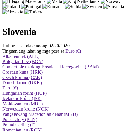
Slovenia
Huling na-update noong 02/20/2020
Tingnan ang lahat ng mga pera sa
Euro (€)
Albanian lek (ALL)
Bulgarian Lev (BGN)
Convertible mark ng Bosnia at Herzegovina (BAM)
Croatian kuna (HRK)
Czech koruna (CZK)
Danish krone (DKK)
Euro (€)
Hungarian forint (HUF)
Icelandic króna (ISK)
Moldovan leu (MDL)
Norwegian krone (NOK)
Pangalawang Macedonian denar (MKD)
Polish złoty (PLN)
Pound sterling (£)
Romanian leu (RON)