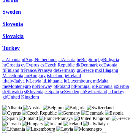
Sweden
Slovenia
Slovakia
Turkey
al
Albania
nl
Ang Netherlands
at
Austria
be
Belgium
bg
Bulgaria
hr
Croatia
cy
Cyprus
cz
Czech Republic
dk
Denmark
ee
Estonia
fi
Finland
fr
France/Pransya
de
Germany
gr
Greece
mk
Hilagang
Macedonia
hu
Hungary
is
Iceland
ie
Ireland
it
Italy/Italya
lv
Latvia
lt
Lithuania
lu
Luxembourg
mt
Malta
me
Montenegro
no
Norway
pl
Poland
pt
Portugal
ro
Romania
rs
Serbia
sk
Slovakia
si
Slovenia
es
Spain
se
Sweden
ch
Switzerland
tr
Turkey
gb
United Kingdom