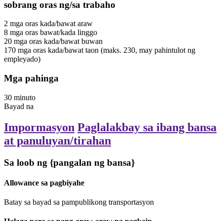
sobrang oras ng/sa trabaho
2
mga oras
kada/bawat araw
8
mga oras
bawat/kada linggo
20
mga oras
kada/bawat buwan
170
mga oras
kada/bawat taon
(maks. 230, may pahintulot ng
empleyado)
Mga pahinga
30
minuto
Bayad na
Impormasyon
Paglalakbay sa ibang bansa
at panuluyan/tirahan
Sa loob ng {pangalan ng bansa}
Allowance sa pagbiyahe
Batay sa bayad sa pampublikong transportasyon