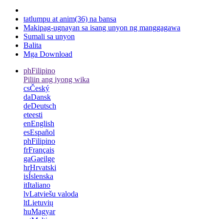
tatlumpu at anim(36) na bansa
Makipag-ugnayan sa isang unyon ng manggagawa
Sumali sa unyon
Balita
Mga Download
ph
Filipino
Piliin ang iyong wika
cs
Český
da
Dansk
de
Deutsch
et
eesti
en
English
es
Español
ph
Filipino
fr
Français
ga
Gaeilge
hr
Hrvatski
is
Íslenska
it
Italiano
lv
Latviešu valoda
lt
Lietuvių
hu
Magyar