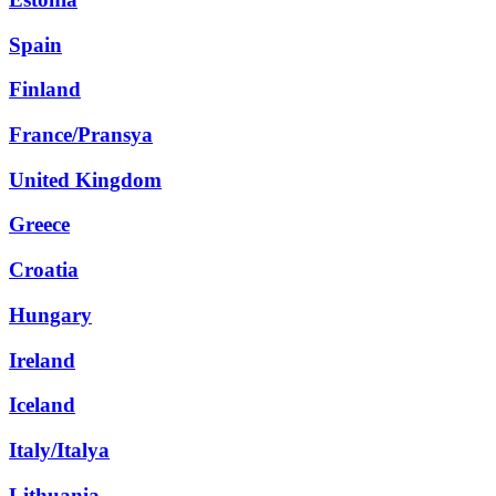
Spain
Finland
France/Pransya
United Kingdom
Greece
Croatia
Hungary
Ireland
Iceland
Italy/Italya
Lithuania