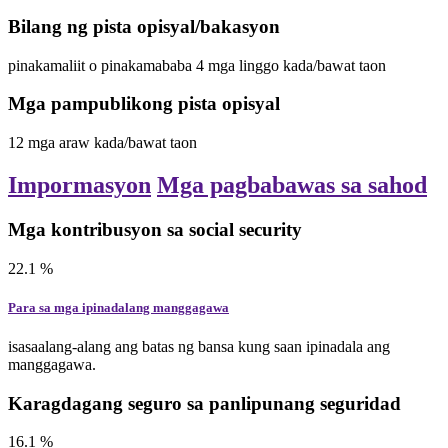
Bilang ng pista opisyal/bakasyon
pinakamaliit o pinakamababa
4
mga linggo
kada/bawat taon
Mga pampublikong pista opisyal
12
mga araw
kada/bawat taon
Impormasyon
Mga pagbabawas sa sahod
Mga kontribusyon sa social security
22.1
%
Para sa mga ipinadalang manggagawa
isasaalang-alang ang batas ng bansa kung saan ipinadala ang
manggagawa.
Karagdagang seguro sa panlipunang seguridad
16.1
%