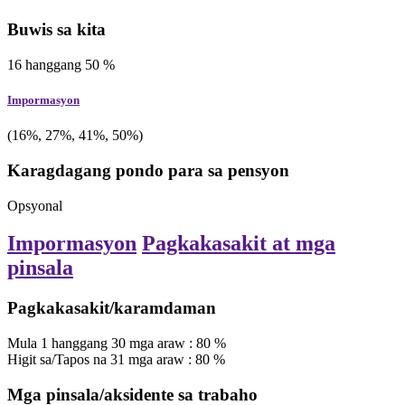
Buwis sa kita
16
hanggang
50
%
Impormasyon
(16%, 27%, 41%, 50%)
Karagdagang pondo para sa pensyon
Opsyonal
Impormasyon
Pagkakasakit at mga
pinsala
Pagkakasakit/karamdaman
Mula
1
hanggang
30
mga araw
:
80
%
Higit sa/Tapos na
31
mga araw
:
80
%
Mga pinsala/aksidente sa trabaho