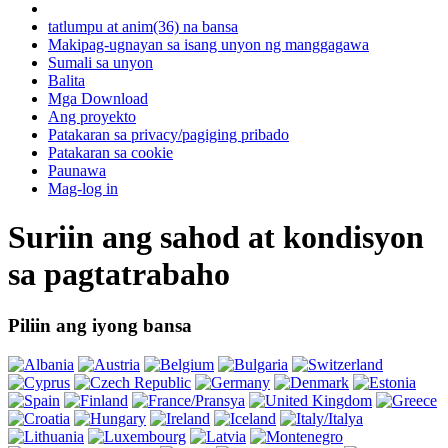
tatlumpu at anim(36) na bansa
Makipag-ugnayan sa isang unyon ng manggagawa
Sumali sa unyon
Balita
Mga Download
Ang proyekto
Patakaran sa privacy/pagiging pribado
Patakaran sa cookie
Paunawa
Mag-log in
Suriin ang sahod at kondisyon
sa pagtatrabaho
Piliin ang iyong bansa