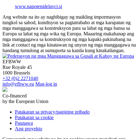
www.napotenidelavci.si
Ang website na ito ay nagbibigay ng maikling impormasyon
tungkol sa sahod, kundisyon sa pagtatrabaho at mga karapatan ng
mga manggagawa sa konstruksyon para sa lahat ng mga bansa sa
Europa sa lahat ng mga wika ng Europa. Maaaring makahanap ang
mga manggagawa sa konstruksyon ng mga kapaki-pakinabang na
link at contact ng mga kinatawan ng unyon ng mga manggagawa na
handang tumulong at sumuporta sa kanila kung kinakailangan.
EFBWW
Rue Royale 45
1000 Brussels
+32 (0)2 2271040
info@efbww.eu
Mag-log in
Co-financed
by the European Union
Patakaran sa privacy/pagiging pribado
Patakaran sa cookie
Paunawa
Ang proyekto