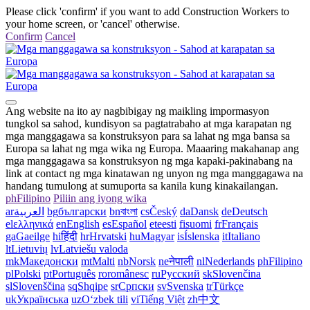
Please click 'confirm' if you want to add Construction Workers to
your home screen, or 'cancel' otherwise.
Confirm
Cancel
Ang website na ito ay nagbibigay ng maikling impormasyon
tungkol sa sahod, kundisyon sa pagtatrabaho at mga karapatan ng
mga manggagawa sa konstruksyon para sa lahat ng mga bansa sa
Europa sa lahat ng mga wika ng Europa. Maaaring makahanap ang
mga manggagawa sa konstruksyon ng mga kapaki-pakinabang na
link at contact ng mga kinatawan ng unyon ng mga manggagawa na
handang tumulong at sumuporta sa kanila kung kinakailangan.
ph
Filipino
Piliin ang iyong wika
ar
العربية
bg
български
bn
বাংলা
cs
Český
da
Dansk
de
Deutsch
el
ελληνικά
en
English
es
Español
et
eesti
fi
suomi
fr
Français
ga
Gaeilge
hi
हिंदी
hr
Hrvatski
hu
Magyar
is
Íslenska
it
Italiano
lt
Lietuvių
lv
Latviešu valoda
mk
Македонски
mt
Malti
nb
Norsk
ne
नेपाली
nl
Nederlands
ph
Filipino
pl
Polski
pt
Português
ro
românesc
ru
Русский
sk
Slovenčina
sl
Slovenščina
sq
Shqipe
sr
Српски
sv
Svenska
tr
Türkçe
uk
Українська
uz
Oʻzbek tili
vi
Tiếng Việt
zh
中文