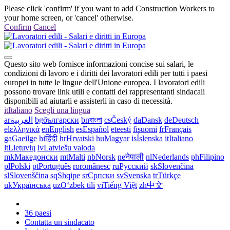
Please click 'confirm' if you want to add Construction Workers to
your home screen, or 'cancel' otherwise.
Confirm
Cancel
Questo sito web fornisce informazioni concise sui salari, le
condizioni di lavoro e i diritti dei lavoratori edili per tutti i paesi
europei in tutte le lingue dell'Unione europea. I lavoratori edili
possono trovare link utili e contatti dei rappresentanti sindacali
disponibili ad aiutarli e assisterli in caso di necessità.
it
Italiano
Scegli una lingua
ar
العربية
bg
български
bn
বাংলা
cs
Český
da
Dansk
de
Deutsch
el
ελληνικά
en
English
es
Español
et
eesti
fi
suomi
fr
Français
ga
Gaeilge
hi
हिंदी
hr
Hrvatski
hu
Magyar
is
Íslenska
it
Italiano
lt
Lietuvių
lv
Latviešu valoda
mk
Македонски
mt
Malti
nb
Norsk
ne
नेपाली
nl
Nederlands
ph
Filipino
pl
Polski
pt
Português
ro
românesc
ru
Русский
sk
Slovenčina
sl
Slovenščina
sq
Shqipe
sr
Српски
sv
Svenska
tr
Türkçe
uk
Українська
uz
Oʻzbek tili
vi
Tiếng Việt
zh
中文
36 paesi
Contatta un sindacato