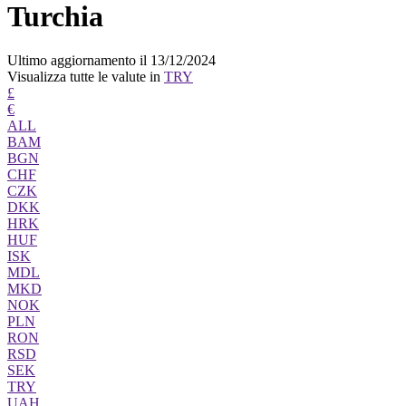
Turchia
Ultimo aggiornamento il 13/12/2024
Visualizza tutte le valute in
TRY
£
€
ALL
BAM
BGN
CHF
CZK
DKK
HRK
HUF
ISK
MDL
MKD
NOK
PLN
RON
RSD
SEK
TRY
UAH