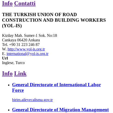
Info
Contatti
THE TURKISH UNION OF ROAD
CONSTRUCTION AND BUILDING WORKERS
(YOL-IS)
Kizilay Mah. Sumer-1 Sok. No:18
Cankaya 06420 Ankara
Tel.
+90 31 223 246 87
W.
http://www.yol-is.org.tr
E.
international@yol-is.org.tr
Url
Inglese, Turco
Info
Link
General Directorate of International Labor
Force
birim.ailevecalisma.gov.tr
General Directorate of Migration Management