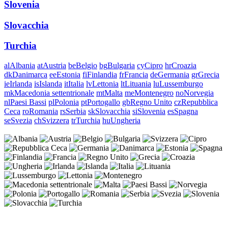
Slovenia
Slovacchia
Turchia
al
Albania
at
Austria
be
Belgio
bg
Bulgaria
cy
Cipro
hr
Croazia
dk
Danimarca
ee
Estonia
fi
Finlandia
fr
Francia
de
Germania
gr
Grecia
ie
Irlanda
is
Islanda
it
Italia
lv
Lettonia
lt
Lituania
lu
Lussemburgo
mk
Macedonia settentrionale
mt
Malta
me
Montenegro
no
Norvegia
nl
Paesi Bassi
pl
Polonia
pt
Portogallo
gb
Regno Unito
cz
Repubblica
Ceca
ro
Romania
rs
Serbia
sk
Slovacchia
si
Slovenia
es
Spagna
se
Svezia
ch
Svizzera
tr
Turchia
hu
Ungheria