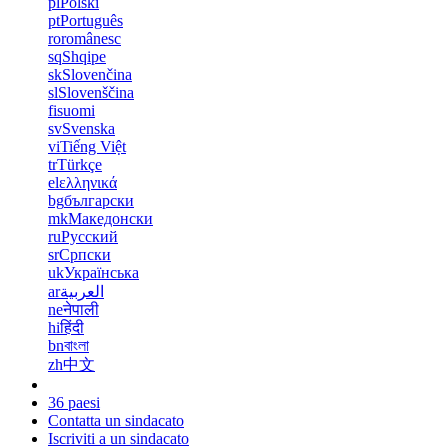
pl
Polski
pt
Português
ro
românesc
sq
Shqipe
sk
Slovenčina
sl
Slovenščina
fi
suomi
sv
Svenska
vi
Tiếng Việt
tr
Türkçe
el
ελληνικά
bg
български
mk
Македонски
ru
Русский
sr
Српски
uk
Українська
ar
العربية
ne
नेपाली
hi
हिंदी
bn
বাংলা
zh
中文
36 paesi
Contatta un sindacato
Iscriviti a un sindacato