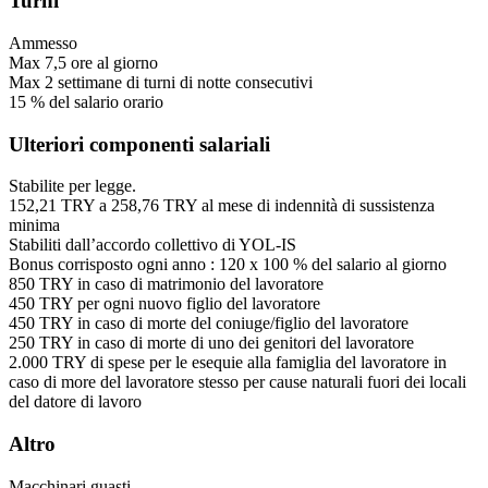
Turni
Ammesso
Max
7,5
ore
al giorno
Max
2
settimane
di turni di notte consecutivi
15
%
del salario orario
Ulteriori componenti salariali
Stabilite per legge.
152,21
TRY
a
258,76
TRY
al mese di indennità di sussistenza
minima
Stabiliti dall’accordo collettivo di YOL-IS
Bonus corrisposto ogni anno
:
120
x
100
%
del salario al giorno
850
TRY
in caso di matrimonio del lavoratore
450
TRY
per ogni nuovo figlio del lavoratore
450
TRY
in caso di morte del coniuge/figlio del lavoratore
250
TRY
in caso di morte di uno dei genitori del lavoratore
2.000
TRY
di spese per le esequie alla famiglia del lavoratore in
caso di more del lavoratore stesso per cause naturali fuori dei locali
del datore di lavoro
Altro
Macchinari guasti