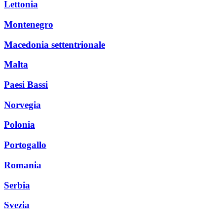
Lettonia
Montenegro
Macedonia settentrionale
Malta
Paesi Bassi
Norvegia
Polonia
Portogallo
Romania
Serbia
Svezia