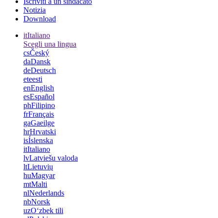
Iscriviti a un sindacato
Notizia
Download
it
Italiano
Scegli una lingua
cs
Český
da
Dansk
de
Deutsch
et
eesti
en
English
es
Español
ph
Filipino
fr
Français
ga
Gaeilge
hr
Hrvatski
is
Íslenska
it
Italiano
lv
Latviešu valoda
lt
Lietuvių
hu
Magyar
mt
Malti
nl
Nederlands
nb
Norsk
uz
Oʻzbek tili