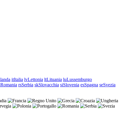
slanda
it
Italia
lv
Lettonia
lt
Lituania
lu
Lussemburgo
o
Romania
rs
Serbia
sk
Slovacchia
si
Slovenia
es
Spagna
se
Svezia