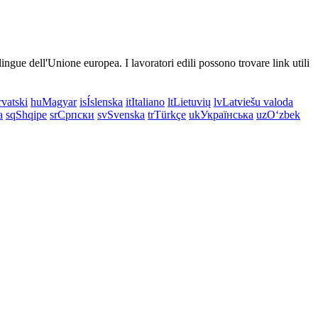
e lingue dell'Unione europea. I lavoratori edili possono trovare link utili
vatski
hu
Magyar
is
Íslenska
it
Italiano
lt
Lietuvių
lv
Latviešu valoda
a
sq
Shqipe
sr
Српски
sv
Svenska
tr
Türkçe
uk
Українська
uz
Oʻzbek