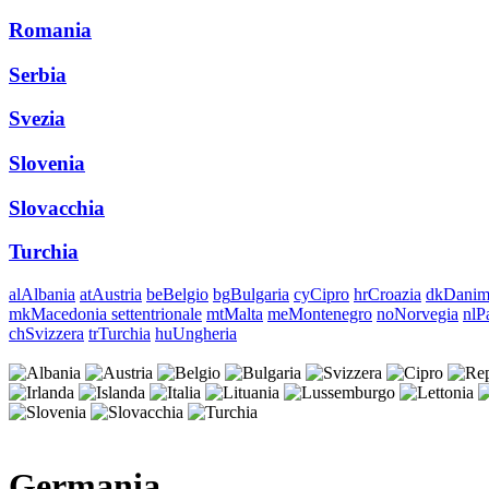
Romania
Serbia
Svezia
Slovenia
Slovacchia
Turchia
al
Albania
at
Austria
be
Belgio
bg
Bulgaria
cy
Cipro
hr
Croazia
dk
Danim
mk
Macedonia settentrionale
mt
Malta
me
Montenegro
no
Norvegia
nl
P
ch
Svizzera
tr
Turchia
hu
Ungheria
Germania