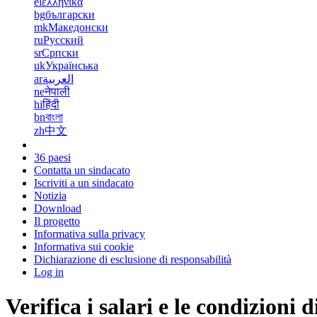
el
ελληνικά
bg
български
mk
Македонски
ru
Русский
sr
Српски
uk
Українська
ar
العربية
ne
नेपाली
hi
हिंदी
bn
বাংলা
zh
中文
36 paesi
Contatta un sindacato
Iscriviti a un sindacato
Notizia
Download
Il progetto
Informativa sulla privacy
Informativa sui cookie
Dichiarazione di esclusione di responsabilità
Log in
Verifica i salari e le condizioni d