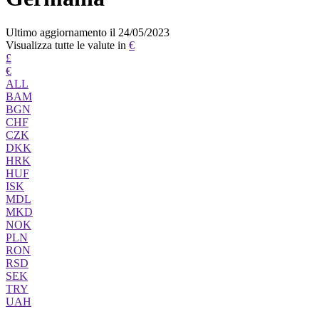
Ultimo aggiornamento il 24/05/2023
Visualizza tutte le valute in
€
£
€
ALL
BAM
BGN
CHF
CZK
DKK
HRK
HUF
ISK
MDL
MKD
NOK
PLN
RON
RSD
SEK
TRY
UAH