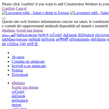
Please click 'confirm' if you want to add Construction Workers to your
Confirm
Cancel
Questo sito web fornisce informazioni concise sui salari, le condizioni di 
e contatti dei rappresentanti sindacali disponibili ad aiutarli e assisterli
it
Italiano
Scegli una lingua
ar
العربية
bg
български
bn
বাংলা
cs
Český
da
Dansk
de
Deutsch
el
ελληνι
mk
Македонски
mt
Malti
nb
Norsk
ne
नेपाली
nl
Nederlands
ph
Filipino
p
tili
vi
Tiếng Việt
zh
中文
36 paesi
Contatta un sindacato
Iscriviti a un sindacato
Notizia
Download
it
Italiano
Scegli una lingua
cs
Český
da
Dansk
de
Deutsch
et
eesti