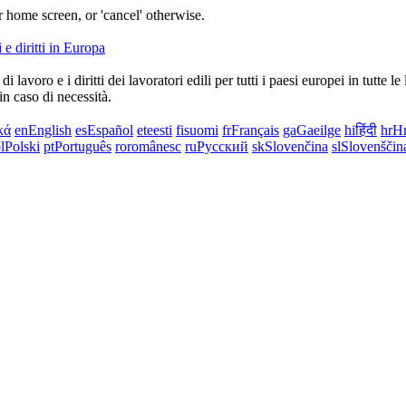
 home screen, or 'cancel' otherwise.
lavoro e i diritti dei lavoratori edili per tutti i paesi europei in tutte l
 in caso di necessità.
κά
en
English
es
Español
et
eesti
fi
suomi
fr
Français
ga
Gaeilge
hi
हिंदी
hr
Hr
l
Polski
pt
Português
ro
românesc
ru
Русский
sk
Slovenčina
sl
Slovenščin