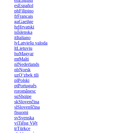
en
English
es
Español
ph
Filipino
fr
Français
ga
Gaeilge
hr
Hrvatski
is
Íslenska
it
Italiano
lv
Latviešu valoda
lt
Lietuvių
hu
Magyar
mt
Malti
nl
Nederlands
nb
Norsk
uz
Oʻzbek tili
pl
Polski
pt
Português
ro
românesc
sq
Shqipe
sk
Slovenčina
sl
Slovenščina
fi
suomi
sv
Svenska
vi
Tiếng Việt
tr
Türkçe