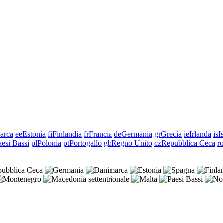
arca
ee
Estonia
fi
Finlandia
fr
Francia
de
Germania
gr
Grecia
ie
Irlanda
is
I
aesi Bassi
pl
Polonia
pt
Portogallo
gb
Regno Unito
cz
Repubblica Ceca
r