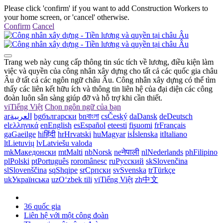
Please click 'confirm' if you want to add Construction Workers to
your home screen, or 'cancel' otherwise.
Confirm
Cancel
Trang web này cung cấp thông tin súc tích về lương, điều kiện làm
việc và quyền của công nhân xây dựng cho tất cả các quốc gia châu
Âu ở tất cả các ngôn ngữ châu Âu. Công nhân xây dựng có thể tìm
thấy các liên kết hữu ích và thông tin liên hệ của đại diện các công
đoàn luôn sẵn sàng giúp đỡ và hỗ trợ khi cần thiết.
vi
Tiếng Việt
Chọn ngôn ngữ của bạn
ar
العربية
bg
български
bn
বাংলা
cs
Český
da
Dansk
de
Deutsch
el
ελληνικά
en
English
es
Español
et
eesti
fi
suomi
fr
Français
ga
Gaeilge
hi
हिंदी
hr
Hrvatski
hu
Magyar
is
Íslenska
it
Italiano
lt
Lietuvių
lv
Latviešu valoda
mk
Македонски
mt
Malti
nb
Norsk
ne
नेपाली
nl
Nederlands
ph
Filipino
pl
Polski
pt
Português
ro
românesc
ru
Русский
sk
Slovenčina
sl
Slovenščina
sq
Shqipe
sr
Српски
sv
Svenska
tr
Türkçe
uk
Українська
uz
Oʻzbek tili
vi
Tiếng Việt
zh
中文
36 quốc gia
Liên hệ với một công đoàn