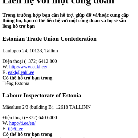
Trong trường hợp bạn cần hỗ trợ, giúp đỡ và/hoặc cung cấp
thông tin, bạn có thể liên hệ với một công đoàn và họ sẽ sẵn
lòng hỗ trợ bạn
Estonian Trade Union Confederation
Laulupeo 24, 10128, Tallinn
Điện thoại (+372) 6412 800
W.
http://www.eakl.ee/
E.
eakl@eakl.ee
Có thể hỗ trợ bạn trong
Tiếng Estonia
Labour Inspectorate of Estonia
Mäealuse 2/3 (building B), 12618 TALLINN
Điện thoại (+372) 640 6000
W.
http://ti.ee/en/
E.
ti@ti.ee
Có thể hỗ trợ bạn trong