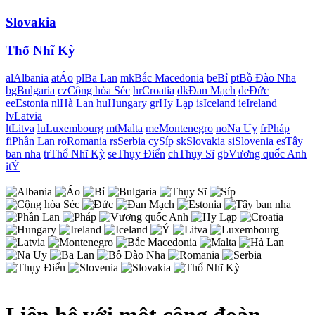
Slovakia
Thổ Nhĩ Kỳ
al
Albania
at
Áo
pl
Ba Lan
mk
Bắc Macedonia
be
Bỉ
pt
Bồ Đào Nha
bg
Bulgaria
cz
Cộng hòa Séc
hr
Croatia
dk
Đan Mạch
de
Đức
ee
Estonia
nl
Hà Lan
hu
Hungary
gr
Hy Lạp
is
Iceland
ie
Ireland
lv
Latvia
lt
Litva
lu
Luxembourg
mt
Malta
me
Montenegro
no
Na Uy
fr
Pháp
fi
Phần Lan
ro
Romania
rs
Serbia
cy
Síp
sk
Slovakia
si
Slovenia
es
Tây
ban nha
tr
Thổ Nhĩ Kỳ
se
Thụy Điển
ch
Thụy Sĩ
gb
Vương quốc Anh
it
Ý
Liên hệ với một công đoàn