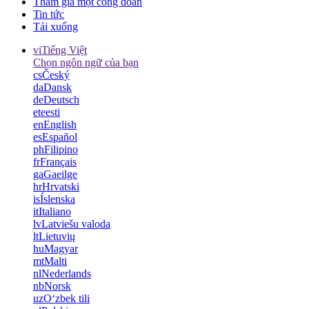
Tham gia một công đoàn
Tin tức
Tải xuống
vi
Tiếng Việt
Chọn ngôn ngữ của bạn
cs
Český
da
Dansk
de
Deutsch
et
eesti
en
English
es
Español
ph
Filipino
fr
Français
ga
Gaeilge
hr
Hrvatski
is
Íslenska
it
Italiano
lv
Latviešu valoda
lt
Lietuvių
hu
Magyar
mt
Malti
nl
Nederlands
nb
Norsk
uz
Oʻzbek tili