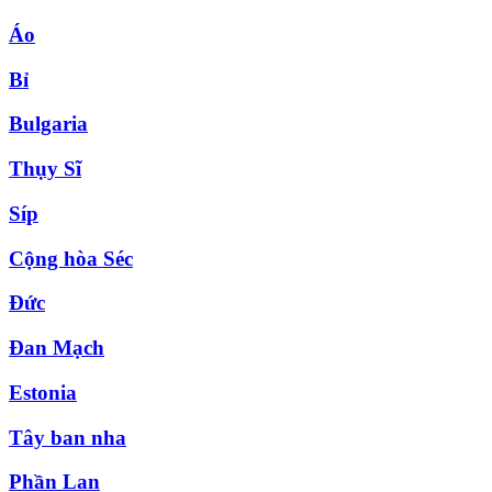
Áo
Bỉ
Bulgaria
Thụy Sĩ
Síp
Cộng hòa Séc
Đức
Đan Mạch
Estonia
Tây ban nha
Phần Lan