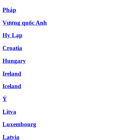
Pháp
Vương quốc Anh
Hy Lạp
Croatia
Hungary
Ireland
Iceland
Ý
Litva
Luxembourg
Latvia