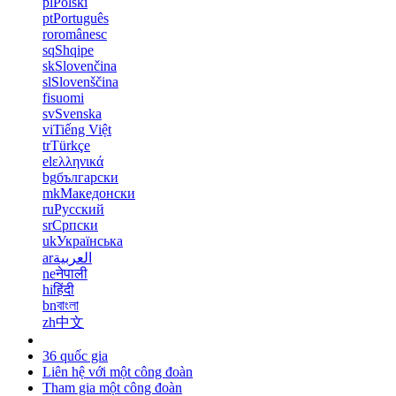
pl
Polski
pt
Português
ro
românesc
sq
Shqipe
sk
Slovenčina
sl
Slovenščina
fi
suomi
sv
Svenska
vi
Tiếng Việt
tr
Türkçe
el
ελληνικά
bg
български
mk
Македонски
ru
Русский
sr
Српски
uk
Українська
ar
العربية
ne
नेपाली
hi
हिंदी
bn
বাংলা
zh
中文
36 quốc gia
Liên hệ với một công đoàn
Tham gia một công đoàn