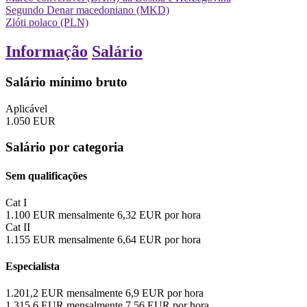
Segundo Denar macedoniano (MKD)
Zlóti polaco (PLN)
Informação
Salário
Salário mínimo bruto
Aplicável
1.050
EUR
Salário por categoria
Sem qualificações
Cat I
1.100
EUR
mensalmente
6,32
EUR
por hora
Cat II
1.155
EUR
mensalmente
6,64
EUR
por hora
Especialista
1.201,2
EUR
mensalmente
6,9
EUR
por hora
1.315,6
EUR
mensalmente
7,56
EUR
por hora