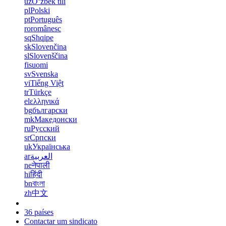
uz
Oʻzbek tili
pl
Polski
pt
Português
ro
românesc
sq
Shqipe
sk
Slovenčina
sl
Slovenščina
fi
suomi
sv
Svenska
vi
Tiếng Việt
tr
Türkçe
el
ελληνικά
bg
български
mk
Македонски
ru
Русский
sr
Српски
uk
Українська
ar
العربية
ne
नेपाली
hi
हिंदी
bn
বাংলা
zh
中文
36 países
Contactar um sindicato