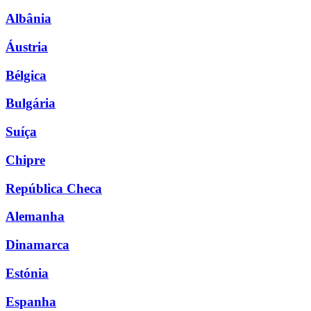
Albânia
Áustria
Bélgica
Bulgária
Suíça
Chipre
República Checa
Alemanha
Dinamarca
Estónia
Espanha