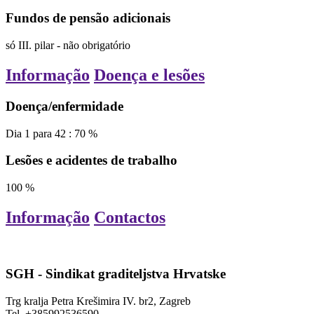
Fundos de pensão adicionais
só III. pilar - não obrigatório
Informação
Doença e lesões
Doença/enfermidade
Dia
1
para
42
:
70
%
Lesões e acidentes de trabalho
100
%
Informação
Contactos
SGH - Sindikat graditeljstva Hrvatske
Trg kralja Petra Krešimira IV. br2, Zagreb
Tel.
+385992536590