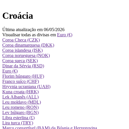
Croácia
Última atualização em 06/05/2026
Visualisar todas as divisas em
Euro (€)
Coroa Checa (CZK)
Coroa dinamarquesa (DKK)
Coroa islandesa (ISK)
Coroa norueguesa (NOK)
Coroa sueca (SEK)
Dinar da Sérvia (RSD)
Euro (€)
Florim húngaro (HUF)
Franco suíço (CHF)
Hryvnia ucraniana (UAH)
Kuna croata (HRK)
Lek Albanês (ALL)
Leu moldavo (MDL)
Leu romeno (RON)
Lev búlgaro (BGN)
Libra esterlina (£)
Lira turca (TRY)
Marco convertível (BAM) da Bósnia e Herzegovina