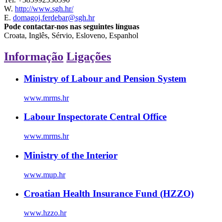
W.
http://www.sgh.hr/
E.
domagoj.ferdebar@sgh.hr
Pode contactar-nos nas seguintes línguas
Croata, Inglês, Sérvio, Esloveno, Espanhol
Informação
Ligações
Ministry of Labour and Pension System
www.mrms.hr
Labour Inspectorate Central Office
www.mrms.hr
Ministry of the Interior
www.mup.hr
Croatian Health Insurance Fund (HZZO)
www.hzzo.hr