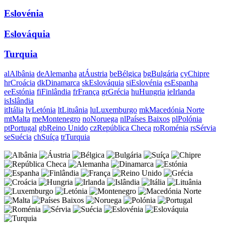
Eslovénia
Eslováquia
Turquia
al
Albânia
de
Alemanha
at
Áustria
be
Bélgica
bg
Bulgária
cy
Chipre
hr
Croácia
dk
Dinamarca
sk
Eslováquia
si
Eslovénia
es
Espanha
ee
Estónia
fi
Finlândia
fr
França
gr
Grécia
hu
Hungria
ie
Irlanda
is
Islândia
it
Itália
lv
Letónia
lt
Lituânia
lu
Luxemburgo
mk
Macedónia Norte
mt
Malta
me
Montenegro
no
Noruega
nl
Países Baixos
pl
Polónia
pt
Portugal
gb
Reino Unido
cz
República Checa
ro
Roménia
rs
Sérvia
se
Suécia
ch
Suíça
tr
Turquia