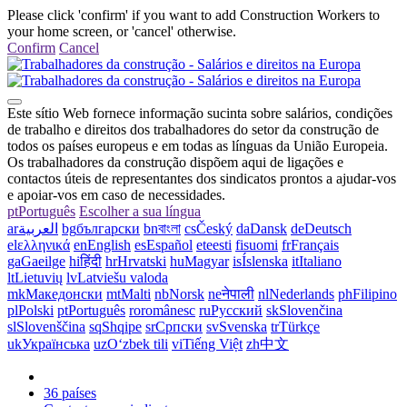
Please click 'confirm' if you want to add Construction Workers to
your home screen, or 'cancel' otherwise.
Confirm
Cancel
Este sítio Web fornece informação sucinta sobre salários, condições
de trabalho e direitos dos trabalhadores do setor da construção de
todos os países europeus e em todas as línguas da União Europeia.
Os trabalhadores da construção dispõem aqui de ligações e
contactos úteis de representantes dos sindicatos prontos a ajudar-vos
e apoiar-vos em caso de necessidades.
pt
Português
Escolher a sua língua
ar
العربية
bg
български
bn
বাংলা
cs
Český
da
Dansk
de
Deutsch
el
ελληνικά
en
English
es
Español
et
eesti
fi
suomi
fr
Français
ga
Gaeilge
hi
हिंदी
hr
Hrvatski
hu
Magyar
is
Íslenska
it
Italiano
lt
Lietuvių
lv
Latviešu valoda
mk
Македонски
mt
Malti
nb
Norsk
ne
नेपाली
nl
Nederlands
ph
Filipino
pl
Polski
pt
Português
ro
românesc
ru
Русский
sk
Slovenčina
sl
Slovenščina
sq
Shqipe
sr
Српски
sv
Svenska
tr
Türkçe
uk
Українська
uz
Oʻzbek tili
vi
Tiếng Việt
zh
中文
36 países