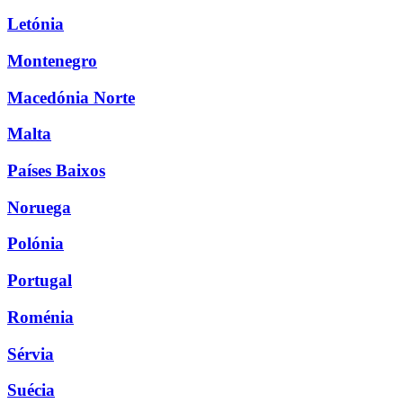
Letónia
Montenegro
Macedónia Norte
Malta
Países Baixos
Noruega
Polónia
Portugal
Roménia
Sérvia
Suécia