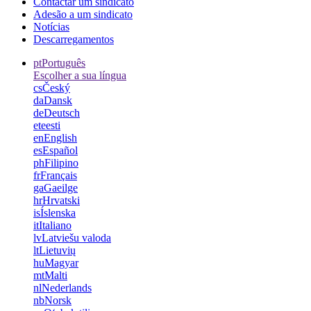
Contactar um sindicato
Adesão a um sindicato
Notícias
Descarregamentos
pt
Português
Escolher a sua língua
cs
Český
da
Dansk
de
Deutsch
et
eesti
en
English
es
Español
ph
Filipino
fr
Français
ga
Gaeilge
hr
Hrvatski
is
Íslenska
it
Italiano
lv
Latviešu valoda
lt
Lietuvių
hu
Magyar
mt
Malti
nl
Nederlands
nb
Norsk