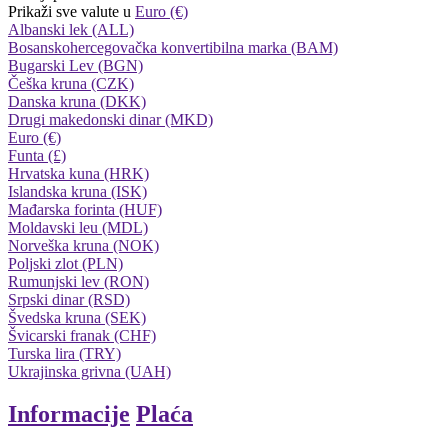
Prikaži sve valute u
Euro (€)
Albanski lek (ALL)
Bosanskohercegovačka konvertibilna marka (BAM)
Bugarski Lev (BGN)
Češka kruna (CZK)
Danska kruna (DKK)
Drugi makedonski dinar (MKD)
Euro (€)
Funta (£)
Hrvatska kuna (HRK)
Islandska kruna (ISK)
Mađarska forinta (HUF)
Moldavski leu (MDL)
Norveška kruna (NOK)
Poljski zlot (PLN)
Rumunjski lev (RON)
Srpski dinar (RSD)
Švedska kruna (SEK)
Švicarski franak (CHF)
Turska lira (TRY)
Ukrajinska grivna (UAH)
Informacije
Plaća