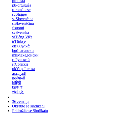
pl
Polski
pt
Português
ro
românesc
sq
Shqipe
sk
Slovenčina
sl
Slovenščina
fi
suomi
sv
Svenska
vi
Tiếng Việt
tr
Türkçe
el
ελληνικά
bg
български
mk
Македонски
ru
Русский
sr
Српски
uk
Українська
ar
العربية
ne
नेपाली
hi
हिंदी
bn
বাংলা
zh
中文
36 zemalja
Obratite se sindikatu
Pridružite se Sindikatu