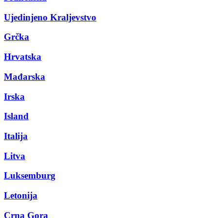
Ujedinjeno Kraljevstvo
Grčka
Hrvatska
Mađarska
Irska
Island
Italija
Litva
Luksemburg
Letonija
Crna Gora