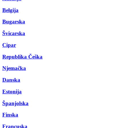
Belgija
Bugarska
Švicarska
Cipar
Republika Češka
Njemačka
Danska
Estonija
Španjolska
Finska
Francuska