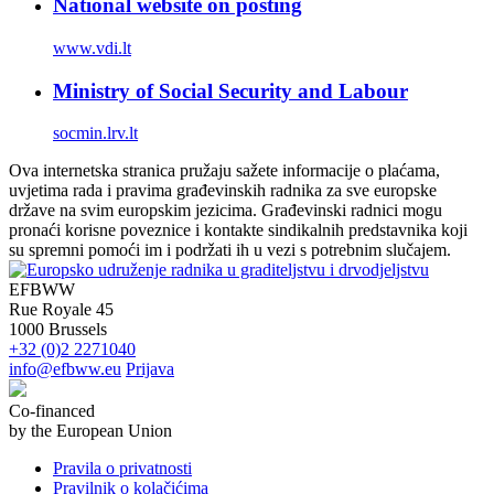
National website on posting
www.vdi.lt
Ministry of Social Security and Labour
socmin.lrv.lt
Ova internetska stranica pružaju sažete informacije o plaćama,
uvjetima rada i pravima građevinskih radnika za sve europske
države na svim europskim jezicima. Građevinski radnici mogu
pronaći korisne poveznice i kontakte sindikalnih predstavnika koji
su spremni pomoći im i podržati ih u vezi s potrebnim slučajem.
EFBWW
Rue Royale 45
1000 Brussels
+32 (0)2 2271040
info@efbww.eu
Prijava
Co-financed
by the European Union
Pravila o privatnosti
Pravilnik o kolačićima