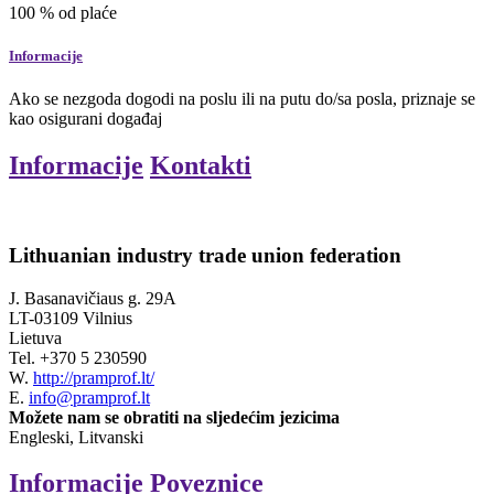
100
% od plaće
Informacije
Ako se nezgoda dogodi na poslu ili na putu do/sa posla, priznaje se
kao osigurani događaj
Informacije
Kontakti
Lithuanian industry trade union federation
J. Basanavičiaus g. 29A
LT-03109 Vilnius
Lietuva
Tel.
+370 5 230590
W.
http://pramprof.lt/
E.
info@pramprof.lt
Možete nam se obratiti na sljedećim jezicima
Engleski, Litvanski
Informacije
Poveznice