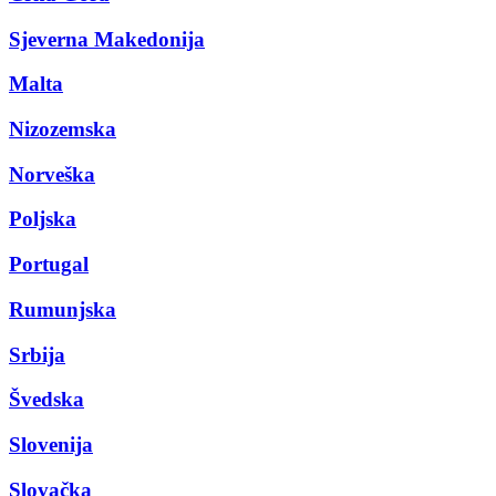
Sjeverna Makedonija
Malta
Nizozemska
Norveška
Poljska
Portugal
Rumunjska
Srbija
Švedska
Slovenija
Slovačka