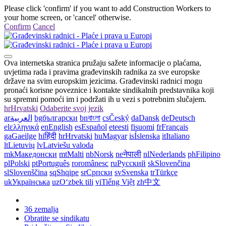
Please click 'confirm' if you want to add Construction Workers to
your home screen, or 'cancel' otherwise.
Confirm
Cancel
Ova internetska stranica pružaju sažete informacije o plaćama,
uvjetima rada i pravima građevinskih radnika za sve europske
države na svim europskim jezicima. Građevinski radnici mogu
pronaći korisne poveznice i kontakte sindikalnih predstavnika koji
su spremni pomoći im i podržati ih u vezi s potrebnim slučajem.
hr
Hrvatski
Odaberite svoj jezik
ar
العربية
bg
български
bn
বাংলা
cs
Český
da
Dansk
de
Deutsch
el
ελληνικά
en
English
es
Español
et
eesti
fi
suomi
fr
Français
ga
Gaeilge
hi
हिंदी
hr
Hrvatski
hu
Magyar
is
Íslenska
it
Italiano
lt
Lietuvių
lv
Latviešu valoda
mk
Македонски
mt
Malti
nb
Norsk
ne
नेपाली
nl
Nederlands
ph
Filipino
pl
Polski
pt
Português
ro
românesc
ru
Русский
sk
Slovenčina
sl
Slovenščina
sq
Shqipe
sr
Српски
sv
Svenska
tr
Türkçe
uk
Українська
uz
Oʻzbek tili
vi
Tiếng Việt
zh
中文
36 zemalja
Obratite se sindikatu