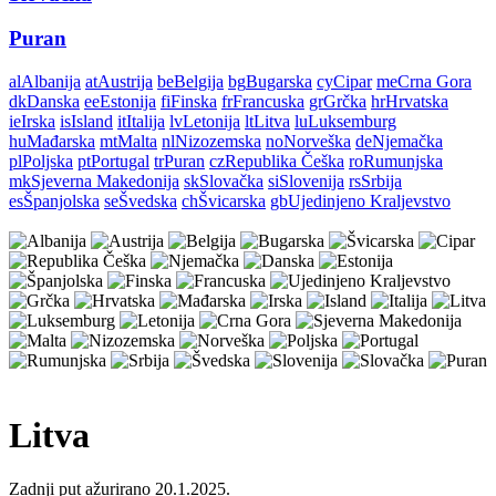
Puran
al
Albanija
at
Austrija
be
Belgija
bg
Bugarska
cy
Cipar
me
Crna Gora
dk
Danska
ee
Estonija
fi
Finska
fr
Francuska
gr
Grčka
hr
Hrvatska
ie
Irska
is
Island
it
Italija
lv
Letonija
lt
Litva
lu
Luksemburg
hu
Mađarska
mt
Malta
nl
Nizozemska
no
Norveška
de
Njemačka
pl
Poljska
pt
Portugal
tr
Puran
cz
Republika Češka
ro
Rumunjska
mk
Sjeverna Makedonija
sk
Slovačka
si
Slovenija
rs
Srbija
es
Španjolska
se
Švedska
ch
Švicarska
gb
Ujedinjeno Kraljevstvo
Litva
Zadnji put ažurirano 20.1.2025.