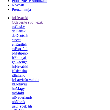
Pridružite se Sindikatu
Novosti
Preuzimanja
hr
Hrvatski
Odaberite svoj jezik
cs
Český
da
Dansk
de
Deutsch
et
eesti
en
English
es
Español
ph
Filipino
fr
Français
ga
Gaeilge
hr
Hrvatski
is
Íslenska
it
Italiano
lv
Latviešu valoda
lt
Lietuvių
hu
Magyar
mt
Malti
nl
Nederlands
nb
Norsk
uz
Oʻzbek tili