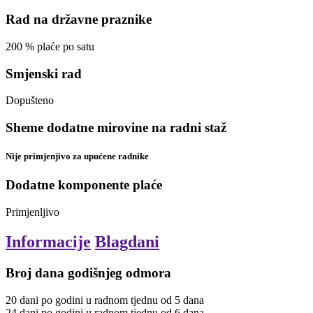
Rad na državne praznike
200
%
plaće po satu
Smjenski rad
Dopušteno
Sheme dodatne mirovine na radni staž
Nije primjenjivo za upućene radnike
Dodatne komponente plaće
Primjenljivo
Informacije
Blagdani
Broj dana godišnjeg odmora
20
dani
po godini
u radnom tjednu od 5 dana
24
dani
po godini
u radnom tjednu od 6 dana