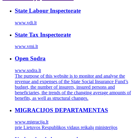
State Labour Inspectorate
www.vdi.lt
State Tax Inspectorate
www.vmi.lt
Open Sodra
www.sodra.lt
The purpose of this website is to monitor and analyse the
revenue and expenses of the State Social Insurance Fund’s
budget, the number of insurers, insured persons and
beneficiaries, the trends of the changing average amounts of
benefits, as well as structural changes.
MIGRACIJOS DEPARTAMENTAS
www.migracija.lt
prie Lietuvos Respublikos vidaus reikalų ministerijos