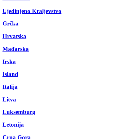
Ujedinjeno Kraljevstvo
Grčka
Hrvatska
Mađarska
Irska
Island
Italija
Litva
Luksemburg
Letonija
Crna Gora