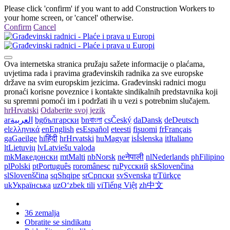
Please click 'confirm' if you want to add Construction Workers to
your home screen, or 'cancel' otherwise.
Confirm
Cancel
Ova internetska stranica pružaju sažete informacije o plaćama,
uvjetima rada i pravima građevinskih radnika za sve europske
države na svim europskim jezicima. Građevinski radnici mogu
pronaći korisne poveznice i kontakte sindikalnih predstavnika koji
su spremni pomoći im i podržati ih u vezi s potrebnim slučajem.
hr
Hrvatski
Odaberite svoj jezik
ar
العربية
bg
български
bn
বাংলা
cs
Český
da
Dansk
de
Deutsch
el
ελληνικά
en
English
es
Español
et
eesti
fi
suomi
fr
Français
ga
Gaeilge
hi
हिंदी
hr
Hrvatski
hu
Magyar
is
Íslenska
it
Italiano
lt
Lietuvių
lv
Latviešu valoda
mk
Македонски
mt
Malti
nb
Norsk
ne
नेपाली
nl
Nederlands
ph
Filipino
pl
Polski
pt
Português
ro
românesc
ru
Русский
sk
Slovenčina
sl
Slovenščina
sq
Shqipe
sr
Српски
sv
Svenska
tr
Türkçe
uk
Українська
uz
Oʻzbek tili
vi
Tiếng Việt
zh
中文
36 zemalja
Obratite se sindikatu