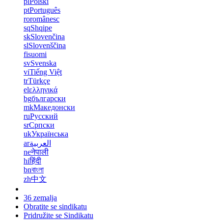
pl
Polski
pt
Português
ro
românesc
sq
Shqipe
sk
Slovenčina
sl
Slovenščina
fi
suomi
sv
Svenska
vi
Tiếng Việt
tr
Türkçe
el
ελληνικά
bg
български
mk
Македонски
ru
Русский
sr
Српски
uk
Українська
ar
العربية
ne
नेपाली
hi
हिंदी
bn
বাংলা
zh
中文
36 zemalja
Obratite se sindikatu
Pridružite se Sindikatu