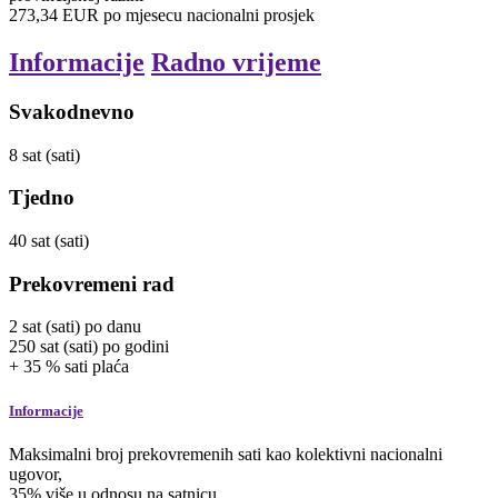
273,34
EUR
po mjesecu
nacionalni prosjek
Informacije
Radno vrijeme
Svakodnevno
8
sat (sati)
Tjedno
40
sat (sati)
Prekovremeni rad
2
sat (sati)
po danu
250
sat (sati)
po godini
+
35
%
sati
plaća
Informacije
Maksimalni broj prekovremenih sati kao kolektivni nacionalni
ugovor,
35% više u odnosu na satnicu.