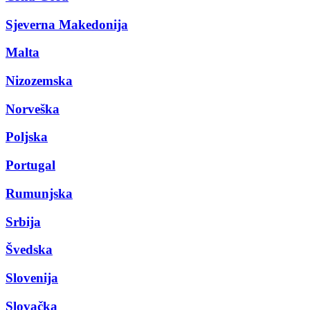
Sjeverna Makedonija
Malta
Nizozemska
Norveška
Poljska
Portugal
Rumunjska
Srbija
Švedska
Slovenija
Slovačka