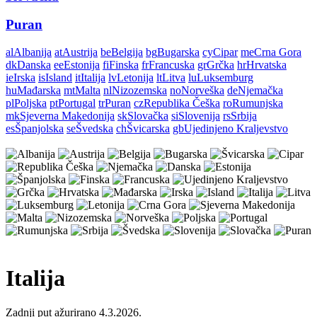
Puran
al
Albanija
at
Austrija
be
Belgija
bg
Bugarska
cy
Cipar
me
Crna Gora
dk
Danska
ee
Estonija
fi
Finska
fr
Francuska
gr
Grčka
hr
Hrvatska
ie
Irska
is
Island
it
Italija
lv
Letonija
lt
Litva
lu
Luksemburg
hu
Mađarska
mt
Malta
nl
Nizozemska
no
Norveška
de
Njemačka
pl
Poljska
pt
Portugal
tr
Puran
cz
Republika Češka
ro
Rumunjska
mk
Sjeverna Makedonija
sk
Slovačka
si
Slovenija
rs
Srbija
es
Španjolska
se
Švedska
ch
Švicarska
gb
Ujedinjeno Kraljevstvo
Italija
Zadnji put ažurirano 4.3.2026.