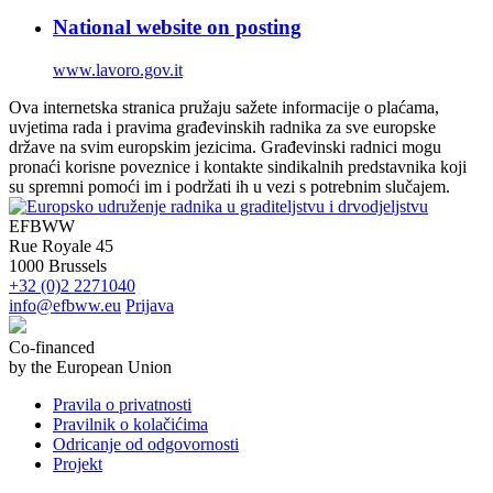
National website on posting
www.lavoro.gov.it
Ova internetska stranica pružaju sažete informacije o plaćama,
uvjetima rada i pravima građevinskih radnika za sve europske
države na svim europskim jezicima. Građevinski radnici mogu
pronaći korisne poveznice i kontakte sindikalnih predstavnika koji
su spremni pomoći im i podržati ih u vezi s potrebnim slučajem.
EFBWW
Rue Royale 45
1000 Brussels
+32 (0)2 2271040
info@efbww.eu
Prijava
Co-financed
by the European Union
Pravila o privatnosti
Pravilnik o kolačićima
Odricanje od odgovornosti
Projekt