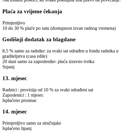
Plaća za vrijeme čekanja
Primjenljivo
10
do
30
%
plaće po satu
(dostupnost izvan radnog vremena)
Godišnji dodatak za blagdane
8,5
%
samo za radnike: za svaki sat odrađen u fondu radnika u
graditeljstvu (casa edile)
20
dani
samo za zaposlenike: plaća izravno tvrtka
Srpanj
13. mjesec
Radnici
:
provizija od
10
%
za svaki odrađeni sat
Zaposlenici
:
1
mjesec
Isplaćeno
prosinac
14. mjesec
Primjenljivo
samo za stručnjake
Isplaćeno
lipanj