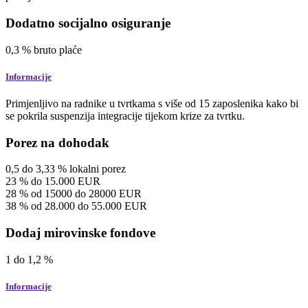
Dodatno socijalno osiguranje
0,3
%
bruto plaće
Informacije
Primjenljivo na radnike u tvrtkama s više od 15 zaposlenika kako bi
se pokrila suspenzija integracije tijekom krize za tvrtku.
Porez na dohodak
0,5
do
3,33
%
lokalni porez
23
%
do 15.000
EUR
28
%
od 15000 do 28000
EUR
38
%
od 28.000 do 55.000
EUR
Dodaj mirovinske fondove
1
do
1,2
%
Informacije