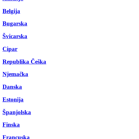
Belgija
Bugarska
Švicarska
Cipar
Republika Češka
Njemačka
Danska
Estonija
Španjolska
Finska
Francuska