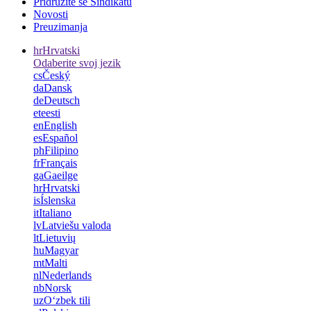
Pridružite se Sindikatu
Novosti
Preuzimanja
hr
Hrvatski
Odaberite svoj jezik
cs
Český
da
Dansk
de
Deutsch
et
eesti
en
English
es
Español
ph
Filipino
fr
Français
ga
Gaeilge
hr
Hrvatski
is
Íslenska
it
Italiano
lv
Latviešu valoda
lt
Lietuvių
hu
Magyar
mt
Malti
nl
Nederlands
nb
Norsk
uz
Oʻzbek tili