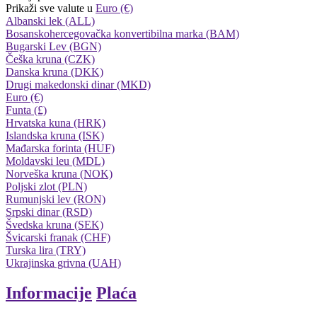
Prikaži sve valute u
Euro (€)
Albanski lek (ALL)
Bosanskohercegovačka konvertibilna marka (BAM)
Bugarski Lev (BGN)
Češka kruna (CZK)
Danska kruna (DKK)
Drugi makedonski dinar (MKD)
Euro (€)
Funta (£)
Hrvatska kuna (HRK)
Islandska kruna (ISK)
Mađarska forinta (HUF)
Moldavski leu (MDL)
Norveška kruna (NOK)
Poljski zlot (PLN)
Rumunjski lev (RON)
Srpski dinar (RSD)
Švedska kruna (SEK)
Švicarski franak (CHF)
Turska lira (TRY)
Ukrajinska grivna (UAH)
Informacije
Plaća