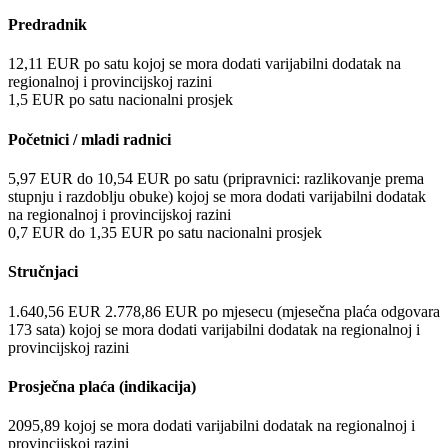
Predradnik
12,11
EUR
po satu
kojoj se mora dodati varijabilni dodatak na
regionalnoj i provincijskoj razini
1,5
EUR
po satu
nacionalni prosjek
Početnici / mladi radnici
5,97
EUR
do
10,54
EUR
po satu
(pripravnici: razlikovanje prema
stupnju i razdoblju obuke)
kojoj se mora dodati varijabilni dodatak
na regionalnoj i provincijskoj razini
0,7
EUR
do
1,35
EUR
po satu
nacionalni prosjek
Stručnjaci
1.640,56
EUR
2.778,86
EUR
po mjesecu
(mjesečna plaća odgovara
173 sata)
kojoj se mora dodati varijabilni dodatak na regionalnoj i
provincijskoj razini
Prosječna plaća (indikacija)
2095,89
kojoj se mora dodati varijabilni dodatak na regionalnoj i
provincijskoj razini