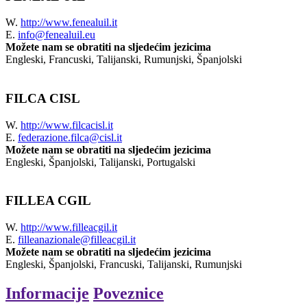
W.
http://www.fenealuil.it
E.
info@fenealuil.eu
Možete nam se obratiti na sljedećim jezicima
Engleski, Francuski, Talijanski, Rumunjski, Španjolski
FILCA CISL
W.
http://www.filcacisl.it
E.
federazione.filca@cisl.it
Možete nam se obratiti na sljedećim jezicima
Engleski, Španjolski, Talijanski, Portugalski
FILLEA CGIL
W.
http://www.filleacgil.it
E.
filleanazionale@filleacgil.it
Možete nam se obratiti na sljedećim jezicima
Engleski, Španjolski, Francuski, Talijanski, Rumunjski
Informacije
Poveznice