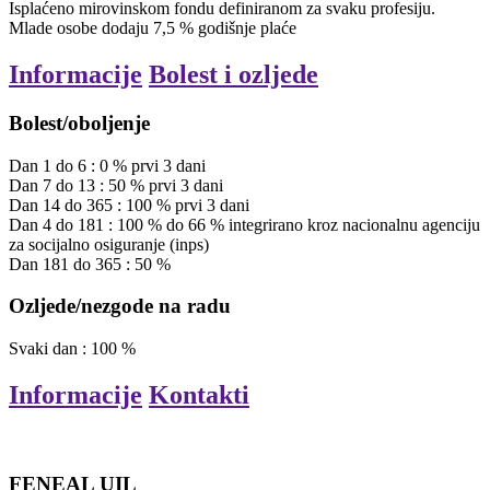
Isplaćeno mirovinskom fondu definiranom za svaku profesiju.
Mlade osobe dodaju 7,5 % godišnje plaće
Informacije
Bolest i ozljede
Bolest/oboljenje
Dan
1
do
6
:
0
%
prvi
3
dani
Dan
7
do
13
:
50
%
prvi
3
dani
Dan
14
do
365
:
100
%
prvi
3
dani
Dan
4
do
181
:
100
%
do 66 % integrirano kroz nacionalnu agenciju
za socijalno osiguranje (inps)
Dan
181
do
365
:
50
%
Ozljede/nezgode na radu
Svaki
dan
:
100
%
Informacije
Kontakti
FENEAL UIL