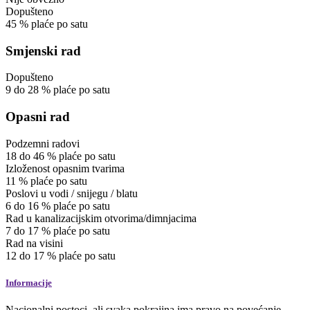
Dopušteno
45
%
plaće po satu
Smjenski rad
Dopušteno
9
do
28
%
plaće po satu
Opasni rad
Podzemni radovi
18
do
46
%
plaće po satu
Izloženost opasnim tvarima
11
%
plaće po satu
Poslovi u vodi / snijegu / blatu
6
do
16
%
plaće po satu
Rad u kanalizacijskim otvorima/dimnjacima
7
do
17
%
plaće po satu
Rad na visini
12
do
17
%
plaće po satu
Informacije
Nacionalni postoci, ali svaka pokrajina ima pravo na povećanje.