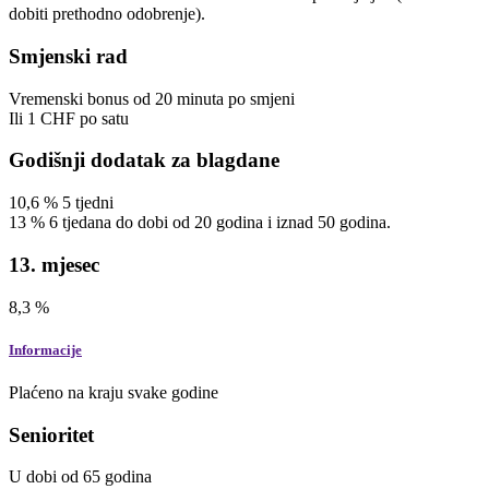
dobiti prethodno odobrenje).
Smjenski rad
Vremenski bonus
od
20
minuta
po smjeni
Ili
1
CHF
po satu
Godišnji dodatak za blagdane
10,6
%
5
tjedni
13
%
6 tjedana do dobi od 20 godina i iznad 50 godina.
13. mjesec
8,3
%
Informacije
Plaćeno na kraju svake godine
Senioritet
U dobi od 65 godina