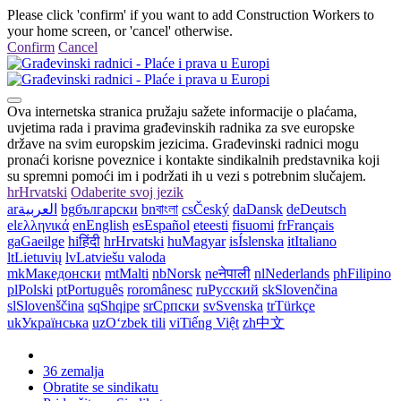
Please click 'confirm' if you want to add Construction Workers to
your home screen, or 'cancel' otherwise.
Confirm
Cancel
Ova internetska stranica pružaju sažete informacije o plaćama,
uvjetima rada i pravima građevinskih radnika za sve europske
države na svim europskim jezicima. Građevinski radnici mogu
pronaći korisne poveznice i kontakte sindikalnih predstavnika koji
su spremni pomoći im i podržati ih u vezi s potrebnim slučajem.
hr
Hrvatski
Odaberite svoj jezik
ar
العربية
bg
български
bn
বাংলা
cs
Český
da
Dansk
de
Deutsch
el
ελληνικά
en
English
es
Español
et
eesti
fi
suomi
fr
Français
ga
Gaeilge
hi
हिंदी
hr
Hrvatski
hu
Magyar
is
Íslenska
it
Italiano
lt
Lietuvių
lv
Latviešu valoda
mk
Македонски
mt
Malti
nb
Norsk
ne
नेपाली
nl
Nederlands
ph
Filipino
pl
Polski
pt
Português
ro
românesc
ru
Русский
sk
Slovenčina
sl
Slovenščina
sq
Shqipe
sr
Српски
sv
Svenska
tr
Türkçe
uk
Українська
uz
Oʻzbek tili
vi
Tiếng Việt
zh
中文
36 zemalja
Obratite se sindikatu