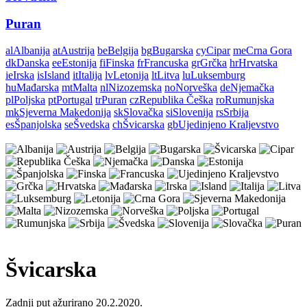
Puran
al
Albanija
at
Austrija
be
Belgija
bg
Bugarska
cy
Cipar
me
Crna Gora
dk
Danska
ee
Estonija
fi
Finska
fr
Francuska
gr
Grčka
hr
Hrvatska
ie
Irska
is
Island
it
Italija
lv
Letonija
lt
Litva
lu
Luksemburg
hu
Mađarska
mt
Malta
nl
Nizozemska
no
Norveška
de
Njemačka
pl
Poljska
pt
Portugal
tr
Puran
cz
Republika Češka
ro
Rumunjska
mk
Sjeverna Makedonija
sk
Slovačka
si
Slovenija
rs
Srbija
es
Španjolska
se
Švedska
ch
Švicarska
gb
Ujedinjeno Kraljevstvo
Švicarska
Zadnji put ažurirano 20.2.2020.