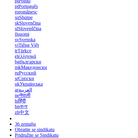
pl
Polski
pt
Português
ro
românesc
sq
Shqipe
sk
Slovenčina
sl
Slovenščina
fi
suomi
sv
Svenska
vi
Tiếng Việt
tr
Türkçe
el
ελληνικά
bg
български
mk
Македонски
ru
Русский
sr
Српски
uk
Українська
ar
العربية
ne
नेपाली
hi
हिंदी
bn
বাংলা
zh
中文
36 zemalja
Obratite se sindikatu
Pridružite se Sindikatu