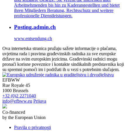
Arbeitnehmenden bis hin zu Kaderangestellten und bietet
ihren Mitgliedern Beratung, Rechtsschutz und weitere
professionelle Dienstleistungen.
Posting.admin.ch
www.entsendung.ch
Ova internetska stranica pružaju sažete informacije o plaćama,
uvjetima rada i pravima građevinskih radnika za sve europske
države na svim europskim jezicima. Građevinski radnici mogu
pronaći korisne poveznice i kontakte sindikalnih predstavnika koji
su spremni pomoći im i podržati ih u vezi s potrebnim slučajem.
EFBWW
Rue Royale 45
1000 Brussels
+32 (0)2 2271040
info@efbww.eu
Prijava
Co-financed
by the European Union
Pravila o privatnosti