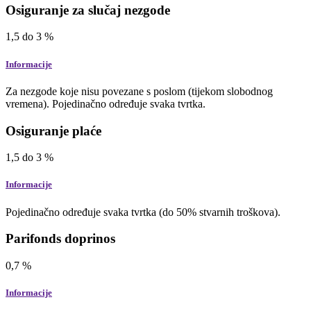
Osiguranje za slučaj nezgode
1,5
do
3
%
Informacije
Za nezgode koje nisu povezane s poslom (tijekom slobodnog
vremena). Pojedinačno određuje svaka tvrtka.
Osiguranje plaće
1,5
do
3
%
Informacije
Pojedinačno određuje svaka tvrtka (do 50% stvarnih troškova).
Parifonds doprinos
0,7
%
Informacije