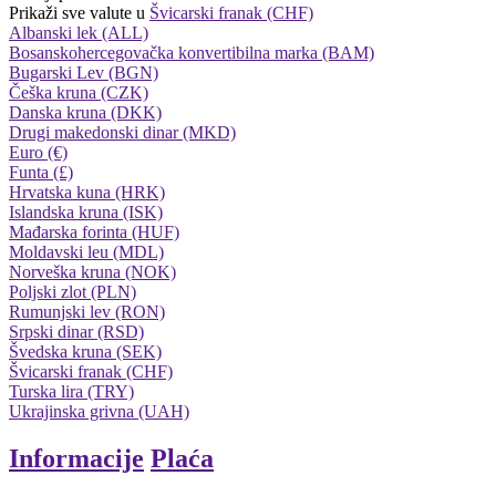
Prikaži sve valute u
Švicarski franak (CHF)
Albanski lek (ALL)
Bosanskohercegovačka konvertibilna marka (BAM)
Bugarski Lev (BGN)
Češka kruna (CZK)
Danska kruna (DKK)
Drugi makedonski dinar (MKD)
Euro (€)
Funta (£)
Hrvatska kuna (HRK)
Islandska kruna (ISK)
Mađarska forinta (HUF)
Moldavski leu (MDL)
Norveška kruna (NOK)
Poljski zlot (PLN)
Rumunjski lev (RON)
Srpski dinar (RSD)
Švedska kruna (SEK)
Švicarski franak (CHF)
Turska lira (TRY)
Ukrajinska grivna (UAH)
Informacije
Plaća