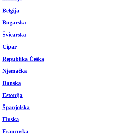
Belgija
Bugarska
Švicarska
Cipar
Republika Češka
Njemačka
Danska
Estonija
Španjolska
Finska
Francuska