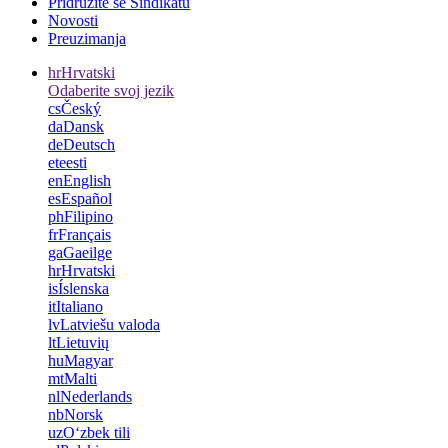
Pridružite se Sindikatu
Novosti
Preuzimanja
hr
Hrvatski
Odaberite svoj jezik
cs
Český
da
Dansk
de
Deutsch
et
eesti
en
English
es
Español
ph
Filipino
fr
Français
ga
Gaeilge
hr
Hrvatski
is
Íslenska
it
Italiano
lv
Latviešu valoda
lt
Lietuvių
hu
Magyar
mt
Malti
nl
Nederlands
nb
Norsk
uz
Oʻzbek tili