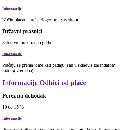
Informacije
Način plaćanja treba dogovoriti s tvrtkom.
Državni praznici
8
državni praznici
po godini
Informacije
Plaćaju se prema tome kad padaju (sati u skladu s kalendarom
radnog vremena).
Informacije
Odbici od plaće
Porez na dohodak
10
do
15
%
Informacije
Porez se odbija samo na izvoru za strane radnike s privremenom