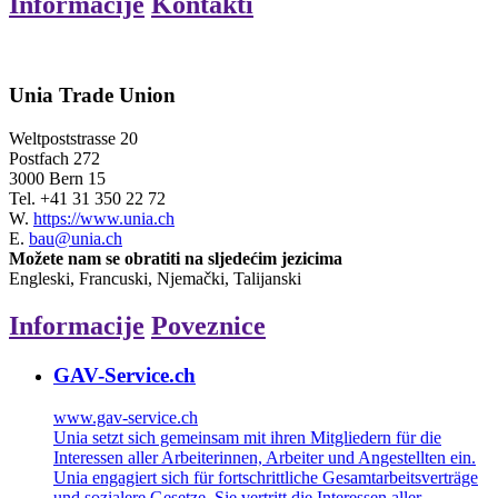
Informacije
Kontakti
Unia Trade Union
Weltpoststrasse 20
Postfach 272
3000 Bern 15
Tel.
+41 31 350 22 72
W.
https://www.unia.ch
E.
bau@unia.ch
Možete nam se obratiti na sljedećim jezicima
Engleski, Francuski, Njemački, Talijanski
Informacije
Poveznice
GAV-Service.ch
www.gav-service.ch
Unia setzt sich gemeinsam mit ihren Mitgliedern für die
Interessen aller Arbeiterinnen, Arbeiter und Angestellten ein.
Unia engagiert sich für fortschrittliche Gesamtarbeitsverträge
und sozialere Gesetze. Sie vertritt die Interessen aller