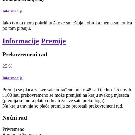
Informacije
Iako tvrtka mora pokriti troškove smještaja i obroka, nema smjernica
po tom pitanju.
Informacije
Premije
Prekovremeni rad
25
%
Informacije
Premija se plaća za sve sate odrađene preko 48 sati tjedno. 25 novih
i 100 sati prekovremeno se može prenijeti na kraju svakog mjeseca
(premija se mora platiti odmah za sve sate preko toga).
Na kraju travnja se plaća premija za preostali prekovremeni rad.
Noćni rad
Privremeno
Barem
25
%
po satu