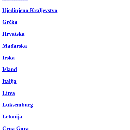
Ujedinjeno Kraljevstvo
Grčka
Hrvatska
Mađarska
Irska
Island
Italija
Litva
Luksemburg
Letonija
Crna Gora