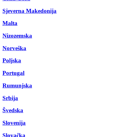
Sjeverna Makedonija
Malta
Nizozemska
Norveška
Poljska
Portugal
Rumunjska
Srbija
Švedska
Slovenija
Slovačka