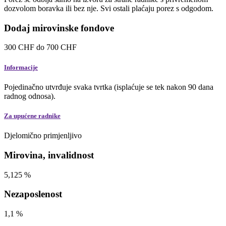
dozvolom boravka ili bez nje. Svi ostali plaćaju porez s odgodom.
Dodaj mirovinske fondove
300
CHF
do
700
CHF
Informacije
Pojedinačno utvrđuje svaka tvrtka (isplaćuje se tek nakon 90 dana
radnog odnosa).
Za upućene radnike
Djelomično primjenljivo
Mirovina, invalidnost
5,125
%
Nezaposlenost
1,1
%