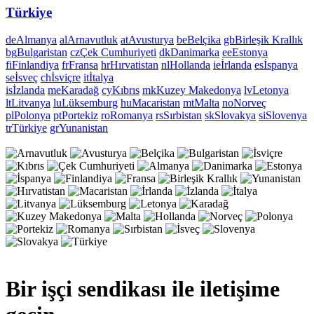
Türkiye
de
Almanya
al
Arnavutluk
at
Avusturya
be
Belçika
gb
Birleşik Krallık
bg
Bulgaristan
cz
Çek Cumhuriyeti
dk
Danimarka
ee
Estonya
fi
Finlandiya
fr
Fransa
hr
Hırvatistan
nl
Hollanda
ie
İrlanda
es
İspanya
se
İsveç
ch
İsviçre
it
İtalya
is
İzlanda
me
Karadağ
cy
Kıbrıs
mk
Kuzey Makedonya
lv
Letonya
lt
Litvanya
lu
Lüksemburg
hu
Macaristan
mt
Malta
no
Norveç
pl
Polonya
pt
Portekiz
ro
Romanya
rs
Sırbistan
sk
Slovakya
si
Slovenya
tr
Türkiye
gr
Yunanistan
Bir işçi sendikası ile iletişime