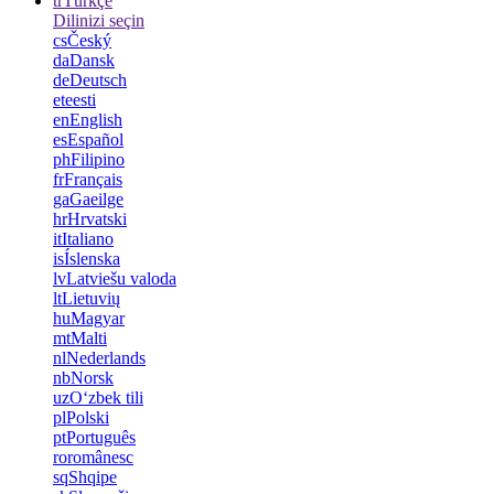
tr
Türkçe
Dilinizi seçin
cs
Český
da
Dansk
de
Deutsch
et
eesti
en
English
es
Español
ph
Filipino
fr
Français
ga
Gaeilge
hr
Hrvatski
it
Italiano
is
Íslenska
lv
Latviešu valoda
lt
Lietuvių
hu
Magyar
mt
Malti
nl
Nederlands
nb
Norsk
uz
Oʻzbek tili
pl
Polski
pt
Português
ro
românesc
sq
Shqipe