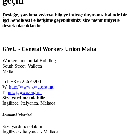
geçin
Desteğe, yardıma ve/veya bilgiye ihtiyaç duymanız halinde bir
İşçi Sendikası ile iletişime geçebilirsiniz; size memnuniyetle
destek olacaklardır
GWU - General Workers Union Malta
Workers’ memorial Building
South Street, Valletta
Malta
Tel. +356 25679200
W.
http://www.gwu.org.mt
E.
info@gwu.org.mt
Size yardımcı olabilir
İngilizce, İtalyanca, Maltaca
Jesmond Marshall
Size yardımcı olabilir
İngilizce - İtalyanca - Maltaca