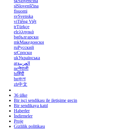
sk
Slovenčina
sl
Slovenščina
fi
suomi
sv
Svenska
vi
Tiếng Việt
tr
Türkçe
el
ελληνικά
bg
български
mk
Македонски
ru
Русский
sr
Српски
uk
Українська
ar
العربية
ne
नेपाली
hi
हिंदी
bn
বাংলা
zh
中文
36 ülke
Bir işçi sendikası ile iletişime geçin
Bir sendikaya katıl
Haberler
İndirmeler
Proje
Gizlilik politikası