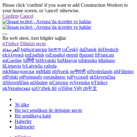
Please click 'confirm' if you want to add Construction Workers to
your home screen, or 'cancel' otherwise.
Confirm
Cancel
Bu web sitesi, özet bilgiler sağlar
tr
Türkçe
Dilinizi seçin
ar
العربية
bg
български
bn
বাংলা
cs
Český
da
Dansk
de
Deutsch
el
ελληνικά
en
English
es
Español
et
eesti
fi
suomi
fr
Français
ga
Gaeilge
hi
हिंदी
hr
Hrvatski
hu
Magyar
is
Íslenska
it
Italiano
lt
Lietuvių
lv
Latviešu valoda
mk
Македонски
mt
Malti
nb
Norsk
ne
नेपाली
nl
Nederlands
ph
Filipino
pl
Polski
pt
Português
ro
românesc
ru
Русский
sk
Slovenčina
sl
Slovenščina
sq
Shqipe
sr
Српски
sv
Svenska
tr
Türkçe
uk
Українська
uz
Oʻzbek tili
vi
Tiếng Việt
zh
中文
36 ülke
Bir işçi sendikası ile iletişime geçin
Bir sendikaya katıl
Haberler
İndirmeler