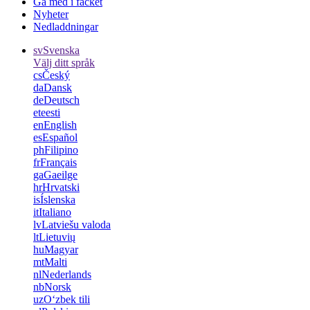
Gå med i facket
Nyheter
Nedladdningar
sv
Svenska
Välj ditt språk
cs
Český
da
Dansk
de
Deutsch
et
eesti
en
English
es
Español
ph
Filipino
fr
Français
ga
Gaeilge
hr
Hrvatski
is
Íslenska
it
Italiano
lv
Latviešu valoda
lt
Lietuvių
hu
Magyar
mt
Malti
nl
Nederlands
nb
Norsk
uz
Oʻzbek tili