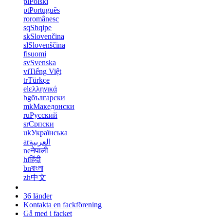
pl
Polski
pt
Português
ro
românesc
sq
Shqipe
sk
Slovenčina
sl
Slovenščina
fi
suomi
sv
Svenska
vi
Tiếng Việt
tr
Türkçe
el
ελληνικά
bg
български
mk
Македонски
ru
Русский
sr
Српски
uk
Українська
ar
العربية
ne
नेपाली
hi
हिंदी
bn
বাংলা
zh
中文
36 länder
Kontakta en fackförening
Gå med i facket