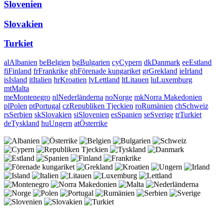
Slovenien
Slovakien
Turkiet
al
Albanien
be
Belgien
bg
Bulgarien
cy
Cypern
dk
Danmark
ee
Estland
fi
Finland
fr
Frankrike
gb
Förenade kungariket
gr
Grekland
ie
Irland
is
Island
it
Italien
hr
Kroatien
lv
Lettland
lt
Litauen
lu
Luxemburg
mt
Malta
me
Montenegro
nl
Nederländerna
no
Norge
mk
Norra Makedonien
pl
Polen
pt
Portugal
cz
Republiken Tjeckien
ro
Rumänien
ch
Schweiz
rs
Serbien
sk
Slovakien
si
Slovenien
es
Spanien
se
Sverige
tr
Turkiet
de
Tyskland
hu
Ungern
at
Österrike