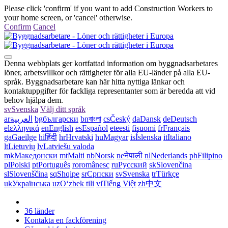
Please click 'confirm' if you want to add Construction Workers to
your home screen, or 'cancel' otherwise.
Confirm
Cancel
Denna webbplats ger kortfattad information om byggnadsarbetares
löner, arbetsvillkor och rättigheter för alla EU-länder på alla EU-
språk. Byggnadsarbetare kan här hitta nyttiga länkar och
kontaktuppgifter för fackliga representanter som är beredda att vid
behov hjälpa dem.
sv
Svenska
Välj ditt språk
ar
العربية
bg
български
bn
বাংলা
cs
Český
da
Dansk
de
Deutsch
el
ελληνικά
en
English
es
Español
et
eesti
fi
suomi
fr
Français
ga
Gaeilge
hi
हिंदी
hr
Hrvatski
hu
Magyar
is
Íslenska
it
Italiano
lt
Lietuvių
lv
Latviešu valoda
mk
Македонски
mt
Malti
nb
Norsk
ne
नेपाली
nl
Nederlands
ph
Filipino
pl
Polski
pt
Português
ro
românesc
ru
Русский
sk
Slovenčina
sl
Slovenščina
sq
Shqipe
sr
Српски
sv
Svenska
tr
Türkçe
uk
Українська
uz
Oʻzbek tili
vi
Tiếng Việt
zh
中文
36 länder
Kontakta en fackförening