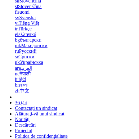
sk
Slovenčina
sl
Slovenščina
fi
suomi
sv
Svenska
vi
Tiếng Việt
tr
Türkçe
el
ελληνικά
bg
български
mk
Македонски
ru
Русский
sr
Српски
uk
Українська
ar
العربية
ne
नेपाली
hi
हिंदी
bn
বাংলা
zh
中文
36 țări
Contactaţi un sindicat
Alăturaţi-vă unui sindicat
Noutăţi
Descărcări
Proiectul
Politica de confidenţialitate