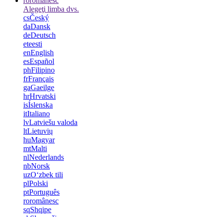
ro
românesc
Alegeţi limba dvs.
cs
Český
da
Dansk
de
Deutsch
et
eesti
en
English
es
Español
ph
Filipino
fr
Français
ga
Gaeilge
hr
Hrvatski
is
Íslenska
it
Italiano
lv
Latviešu valoda
lt
Lietuvių
hu
Magyar
mt
Malti
nl
Nederlands
nb
Norsk
uz
Oʻzbek tili
pl
Polski
pt
Português
ro
românesc
sq
Shqipe