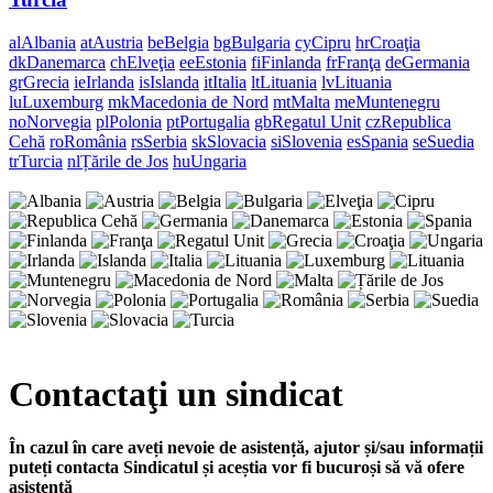
al
Albania
at
Austria
be
Belgia
bg
Bulgaria
cy
Cipru
hr
Croaţia
dk
Danemarca
ch
Elveţia
ee
Estonia
fi
Finlanda
fr
Franţa
de
Germania
gr
Grecia
ie
Irlanda
is
Islanda
it
Italia
lt
Lituania
lv
Lituania
lu
Luxemburg
mk
Macedonia de Nord
mt
Malta
me
Muntenegru
no
Norvegia
pl
Polonia
pt
Portugalia
gb
Regatul Unit
cz
Republica
Cehă
ro
România
rs
Serbia
sk
Slovacia
si
Slovenia
es
Spania
se
Suedia
tr
Turcia
nl
Țările de Jos
hu
Ungaria
Contactaţi un sindicat
În cazul în care aveți nevoie de asistență, ajutor și/sau informații
puteți contacta Sindicatul și aceștia vor fi bucuroși să vă ofere
asistență