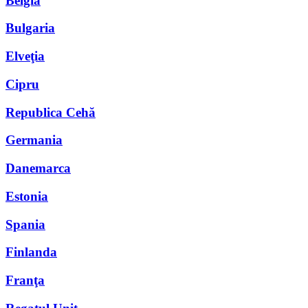
Belgia
Bulgaria
Elveţia
Cipru
Republica Cehă
Germania
Danemarca
Estonia
Spania
Finlanda
Franţa