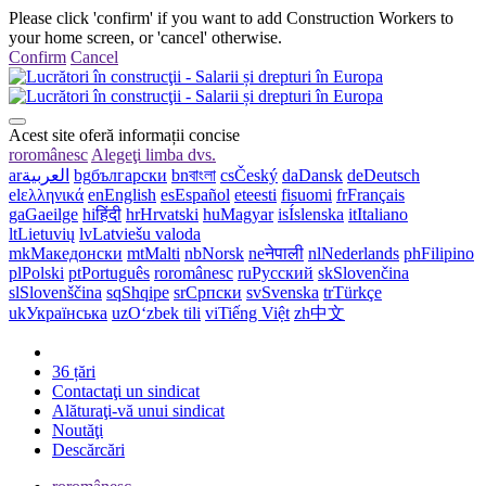
Please click 'confirm' if you want to add Construction Workers to
your home screen, or 'cancel' otherwise.
Confirm
Cancel
Acest site oferă informații concise
ro
românesc
Alegeţi limba dvs.
ar
العربية
bg
български
bn
বাংলা
cs
Český
da
Dansk
de
Deutsch
el
ελληνικά
en
English
es
Español
et
eesti
fi
suomi
fr
Français
ga
Gaeilge
hi
हिंदी
hr
Hrvatski
hu
Magyar
is
Íslenska
it
Italiano
lt
Lietuvių
lv
Latviešu valoda
mk
Македонски
mt
Malti
nb
Norsk
ne
नेपाली
nl
Nederlands
ph
Filipino
pl
Polski
pt
Português
ro
românesc
ru
Русский
sk
Slovenčina
sl
Slovenščina
sq
Shqipe
sr
Српски
sv
Svenska
tr
Türkçe
uk
Українська
uz
Oʻzbek tili
vi
Tiếng Việt
zh
中文
36 țări
Contactaţi un sindicat
Alăturaţi-vă unui sindicat
Noutăţi
Descărcări