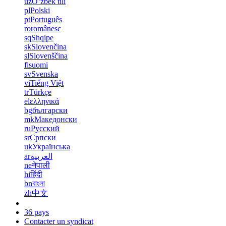
uz
Oʻzbek tili
pl
Polski
pt
Português
ro
românesc
sq
Shqipe
sk
Slovenčina
sl
Slovenščina
fi
suomi
sv
Svenska
vi
Tiếng Việt
tr
Türkçe
el
ελληνικά
bg
български
mk
Македонски
ru
Русский
sr
Српски
uk
Українська
ar
العربية
ne
नेपाली
hi
हिंदी
bn
বাংলা
zh
中文
36 pays
Contacter un syndicat