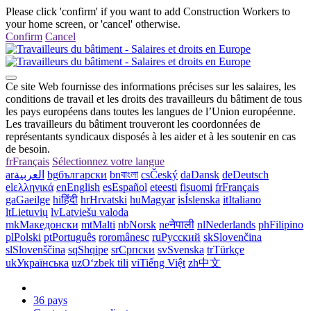
Please click 'confirm' if you want to add Construction Workers to
your home screen, or 'cancel' otherwise.
Confirm
Cancel
Ce site Web fournisse des informations précises sur les salaires, les
conditions de travail et les droits des travailleurs du bâtiment de tous
les pays européens dans toutes les langues de l’Union européenne.
Les travailleurs du bâtiment trouveront les coordonnées de
représentants syndicaux disposés à les aider et à les soutenir en cas
de besoin.
fr
Français
Sélectionnez votre langue
ar
العربية
bg
български
bn
বাংলা
cs
Český
da
Dansk
de
Deutsch
el
ελληνικά
en
English
es
Español
et
eesti
fi
suomi
fr
Français
ga
Gaeilge
hi
हिंदी
hr
Hrvatski
hu
Magyar
is
Íslenska
it
Italiano
lt
Lietuvių
lv
Latviešu valoda
mk
Македонски
mt
Malti
nb
Norsk
ne
नेपाली
nl
Nederlands
ph
Filipino
pl
Polski
pt
Português
ro
românesc
ru
Русский
sk
Slovenčina
sl
Slovenščina
sq
Shqipe
sr
Српски
sv
Svenska
tr
Türkçe
uk
Українська
uz
Oʻzbek tili
vi
Tiếng Việt
zh
中文
36 pays