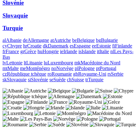
Slovénie
Slovaquie
Turquie
al
Albanie
de
Allemagne
at
Autriche
be
Belgique
bg
Bulgarie
cy
Chypre
hr
Croatie
dk
Danemark
es
Espagne
ee
Estonie
fi
Finlande
fr
France
gr
Grèce
hu
Hongrie
ie
Irlande
is
Islande
it
Italie
nl
Les Pays-
Bas
lv
Lettonie
lt
Lituanie
lu
Luxembourg
mk
Macédoine du Nord
mt
Malte
me
Monténégro
no
Norvège
pl
Pologne
pt
Portugal
cz
République tchèque
ro
Roumanie
gb
Royaume-Uni
rs
Serbie
sk
Slovaquie
si
Slovénie
se
Suède
ch
Suisse
tr
Turquie