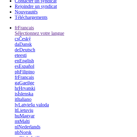
Contacter un syndicat
Rejoindre un syndicat
Nouveautés
Téléchargements
fr
Français
Sélectionnez votre langue
cs
Český
da
Dansk
de
Deutsch
et
eesti
en
English
es
Español
ph
Filipino
fr
Français
ga
Gaeilge
hr
Hrvatski
is
Íslenska
it
Italiano
lv
Latviešu valoda
lt
Lietuvių
hu
Magyar
mt
Malti
nl
Nederlands
nb
Norsk