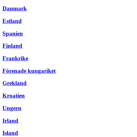
Danmark
Estland
Spanien
Finland
Frankrike
Förenade kungariket
Grekland
Kroatien
Ungern
Irland
Island