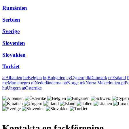
Rumänien
Serbien
Sverige
Slovenien
Slovakien
Turkiet
al
Albanien
be
Belgien
bg
Bulgarien
cy
Cypern
dk
Danmark
ee
Estland
f
me
Montenegro
nl
Nederländerna
no
Norge
mk
Norra Makedonien
pl
Po
hu
Ungern
at
Österrike
Kontakta en fackförening