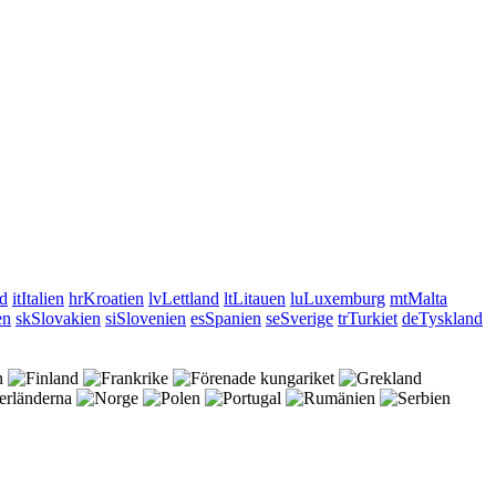
nd
it
Italien
hr
Kroatien
lv
Lettland
lt
Litauen
lu
Luxemburg
mt
Malta
en
sk
Slovakien
si
Slovenien
es
Spanien
se
Sverige
tr
Turkiet
de
Tyskland