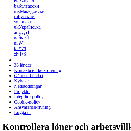
el
ελληνικά
bg
български
mk
Македонски
ru
Русский
sr
Српски
uk
Українська
ar
العربية
ne
नेपाली
hi
हिंदी
bn
বাংলা
zh
中文
36 länder
Kontakta en fackförening
Gå med i facket
Nyheter
Nedladdningar
Projektet
Integritetspolicy
Cookie-policy
Ansvarsfriskrivning
Logga in
Kontrollera löner och arbetsvill