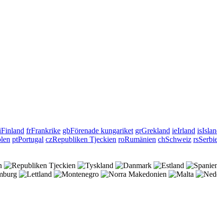
i
Finland
fr
Frankrike
gb
Förenade kungariket
gr
Grekland
ie
Irland
is
Isla
len
pt
Portugal
cz
Republiken Tjeckien
ro
Rumänien
ch
Schweiz
rs
Serbi