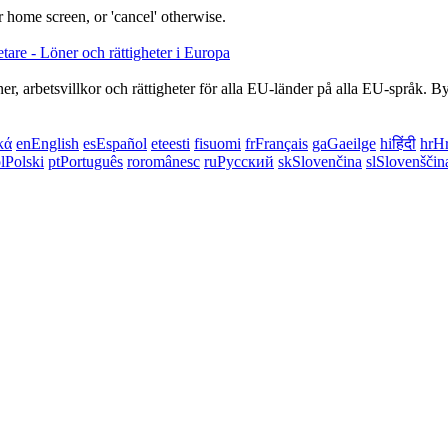
 home screen, or 'cancel' otherwise.
, arbetsvillkor och rättigheter för alla EU-länder på alla EU-språk. By
κά
en
English
es
Español
et
eesti
fi
suomi
fr
Français
ga
Gaeilge
hi
हिंदी
hr
Hr
l
Polski
pt
Português
ro
românesc
ru
Русский
sk
Slovenčina
sl
Slovenščin