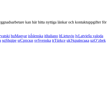
ggnadsarbetare kan här hitta nyttiga länkar och kontaktuppgifter för
vatski
hu
Magyar
is
Íslenska
it
Italiano
lt
Lietuvių
lv
Latviešu valoda
a
sq
Shqipe
sr
Српски
sv
Svenska
tr
Türkçe
uk
Українська
uz
Oʻzbek