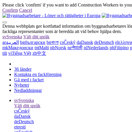
Please click 'confirm' if you want to add Construction Workers to your
Confirm
Cancel
Denna webbplats ger kortfattad information om byggnadsarbetares löner
fackliga representanter som är beredda att vid behov hjälpa dem.
sv
Svenska
Välj ditt språk
ar
العربية
bg
български
bn
বাংলা
cs
Český
da
Dansk
de
Deutsch
el
ελληνι
mk
Македонски
mt
Malti
nb
Norsk
ne
नेपाली
nl
Nederlands
ph
Filipino
p
tili
vi
Tiếng Việt
zh
中文
36 länder
Kontakta en fackförening
Gå med i facket
Nyheter
Nedladdningar
sv
Svenska
Välj ditt språk
cs
Český
da
Dansk
de
Deutsch
et
eesti