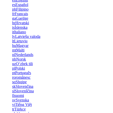
en
English
es
Español
ph
Filipino
fr
Français
ga
Gaeilge
hr
Hrvatski
is
Íslenska
it
Italiano
lv
Latviešu valoda
lt
Lietuvių
hu
Magyar
mt
Malti
nl
Nederlands
nb
Norsk
uz
Oʻzbek tili
pl
Polski
pt
Português
ro
românesc
sq
Shqipe
sk
Slovenčina
sl
Slovenščina
fi
suomi
sv
Svenska
vi
Tiếng Việt
tr
Türkçe