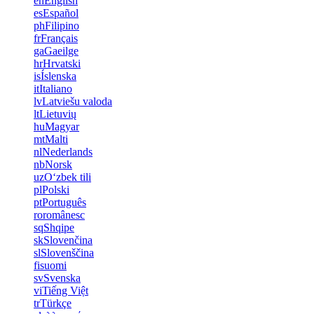
en
English
es
Español
ph
Filipino
fr
Français
ga
Gaeilge
hr
Hrvatski
is
Íslenska
it
Italiano
lv
Latviešu valoda
lt
Lietuvių
hu
Magyar
mt
Malti
nl
Nederlands
nb
Norsk
uz
Oʻzbek tili
pl
Polski
pt
Português
ro
românesc
sq
Shqipe
sk
Slovenčina
sl
Slovenščina
fi
suomi
sv
Svenska
vi
Tiếng Việt
tr
Türkçe