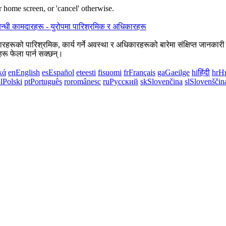
 home screen, or 'cancel' otherwise.
दारहरूको पारिश्रमिक, कार्य गर्ने अवस्था र अधिकारहरूको बारेमा संक्षिप्त जानका
रू फेला पार्न सक्छन्।
κά
en
English
es
Español
et
eesti
fi
suomi
fr
Français
ga
Gaeilge
hi
हिंदी
hr
Hr
l
Polski
pt
Português
ro
românesc
ru
Русский
sk
Slovenčina
sl
Slovenščin