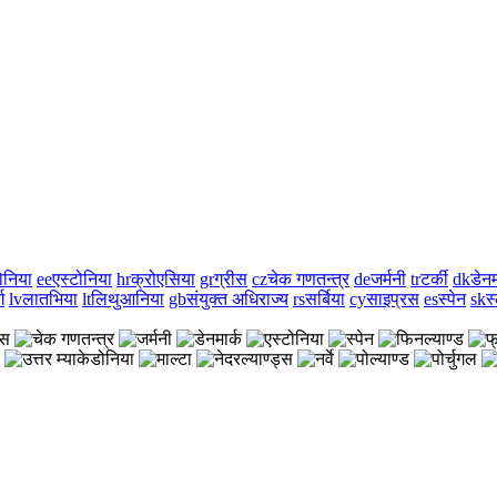
डोनिया
ee
एस्टोनिया
hr
क्रोएसिया
gr
ग्रीस
cz
चेक गणतन्त्र
de
जर्मनी
tr
टर्की
dk
डेनम
ग
lv
लातभिया
lt
लिथुआनिया
gb
संयुक्त अधिराज्य
rs
सर्बिया
cy
साइप्रस
es
स्पेन
sk
स