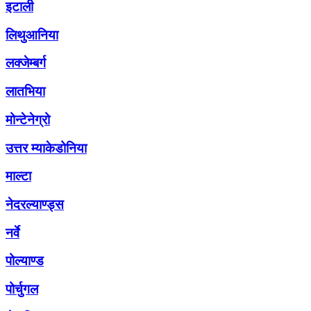
इटाली
लिथुआनिया
लक्जेम्बर्ग
लातभिया
मोन्टेनेग्रो
उत्तर म्याकेडोनिया
माल्टा
नेदरल्याण्ड्स
नर्वे
पोल्याण्ड
पोर्चुगल