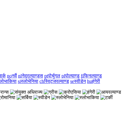
ार्क
no
नर्वे
nl
नेदरल्याण्ड्स
pt
पोर्चुगल
pl
पोल्याण्ड
fi
फिनल्याण्ड
्लोभाकिया
si
स्लोभेनिया
ch
स्विट्जरल्याण्ड
se
स्वीडेन
hu
हंगेरी