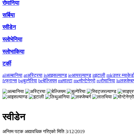
रोमानिया
सर्बिया
स्वीडेन
स्लोभेनिया
स्लोभाकिया
टर्की
al
अल्बानिया
at
अस्ट्रिया
is
आइसल्याण्ड
ie
आयरल्याण्ड
it
इटाली
mk
उत्तर म्याके
fr
फ्रान्स
bg
बुल्गेरिया
be
बेल्जियम
mt
माल्टा
me
मोन्टेनेग्रो
ro
रोमानिया
lu
लक्जेम्बर्
स्वीडेन
अन्तिम पटक अद्यावधिक गरिएको मिति 3/12/2019