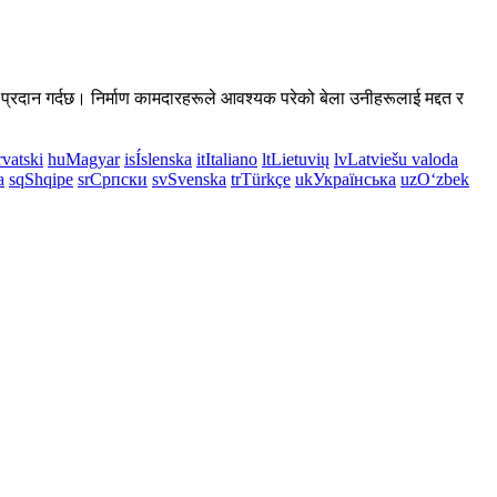
री प्रदान गर्दछ। निर्माण कामदारहरूले आवश्यक परेको बेला उनीहरूलाई मद्दत र
vatski
hu
Magyar
is
Íslenska
it
Italiano
lt
Lietuvių
lv
Latviešu valoda
a
sq
Shqipe
sr
Српски
sv
Svenska
tr
Türkçe
uk
Українська
uz
Oʻzbek