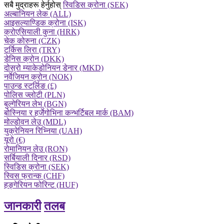
सबै मुद्राहरू हेर्नुहोस्
स्विडिस क्रोना (SEK)
अल्बानियन लेक (ALL)
आइसल्याण्डिक क्रोना (ISK)
क्रोएसियाली कुना (HRK)
चेक कोरुना (CZK)
टर्किस लिरा (TRY)
डेनिस क्रोन (DKK)
दोस्रो म्याकेडोनियन डेनार (MKD)
नर्वेजियन क्रोन (NOK)
पाउन्ड स्टर्लिङ (£)
पोलिस ज्लोटी (PLN)
बुल्गेरियन लेभ (BGN)
बोस्निया र हर्जेगोभिना कन्भर्टिबल मार्क (BAM)
मोल्डोवन लेउ (MDL)
युक्रेनियन रिभ्निया (UAH)
यूरो (€)
रोमानियन लेउ (RON)
सर्बियाली दिनार (RSD)
स्विडिस क्रोना (SEK)
स्विस फ्रान्क (CHF)
हङ्गेरियन फोरिन्ट (HUF)
जानकारी
तलब