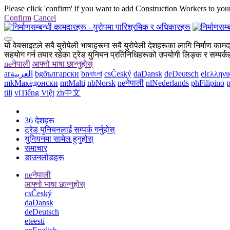
Please click 'confirm' if you want to add Construction Workers to your
Confirm
Cancel
यो वेबसाइटले सबै युरोपेली भाषाहरूमा सबै युरोपेली देशहरूका लागि निर्माण काम
सहयोग गर्न तयार रहेका ट्रेड युनियन प्रतिनिधिहरूको उपयोगी लिङ्क र सम्पर्कह
ne
नेपाली
आफ्नो भाषा छान्नुहोस्
ar
العربية
bg
български
bn
বাংলা
cs
Český
da
Dansk
de
Deutsch
el
ελληνι
mk
Македонски
mt
Malti
nb
Norsk
ne
नेपाली
nl
Nederlands
ph
Filipino
p
tili
vi
Tiếng Việt
zh
中文
36 देशहरू
ट्रेड युनियनलाई सम्पर्क गर्नुहोस्
युनियनमा सामेल हुनुहोस्
समाचार
डाउनलोडहरू
ne
नेपाली
आफ्नो भाषा छान्नुहोस्
cs
Český
da
Dansk
de
Deutsch
et
eesti