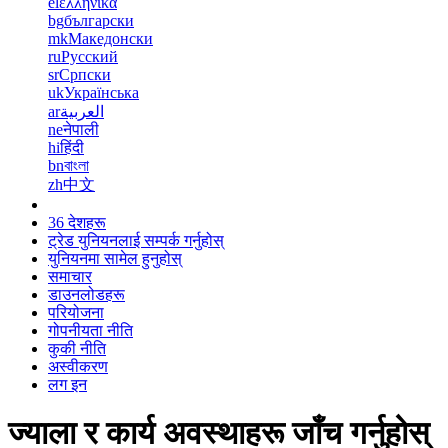
el
ελληνικά
bg
български
mk
Македонски
ru
Русский
sr
Српски
uk
Українська
ar
العربية
ne
नेपाली
hi
हिंदी
bn
বাংলা
zh
中文
36 देशहरू
ट्रेड युनियनलाई सम्पर्क गर्नुहोस्
युनियनमा सामेल हुनुहोस्
समाचार
डाउनलोडहरू
परियोजना
गोपनीयता नीति
कुकी नीति
अस्वीकरण
लग इन
ज्याला र कार्य अवस्थाहरू जाँच गर्नुहोस्