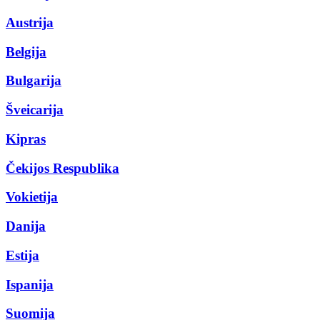
Austrija
Belgija
Bulgarija
Šveicarija
Kipras
Čekijos Respublika
Vokietija
Danija
Estija
Ispanija
Suomija