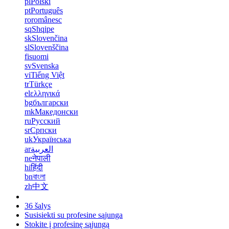
pl
Polski
pt
Português
ro
românesc
sq
Shqipe
sk
Slovenčina
sl
Slovenščina
fi
suomi
sv
Svenska
vi
Tiếng Việt
tr
Türkçe
el
ελληνικά
bg
български
mk
Македонски
ru
Русский
sr
Српски
uk
Українська
ar
العربية
ne
नेपाली
hi
हिंदी
bn
বাংলা
zh
中文
36 šalys
Susisiekti su profesine sąjunga
Stokite į profesinę sąjungą