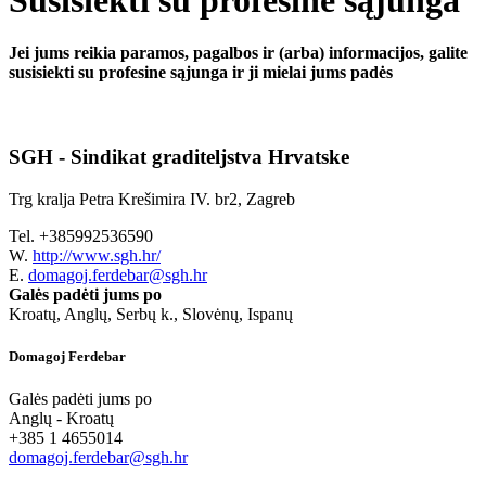
Jei jums reikia paramos, pagalbos ir (arba) informacijos, galite
susisiekti su profesine sąjunga ir ji mielai jums padės
SGH - Sindikat graditeljstva Hrvatske
Trg kralja Petra Krešimira IV. br2, Zagreb
Tel. +385992536590
W.
http://www.sgh.hr/
E.
domagoj.ferdebar@sgh.hr
Galės padėti jums po
Kroatų, Anglų, Serbų k., Slovėnų, Ispanų
Domagoj Ferdebar
Galės padėti jums po
Anglų - Kroatų
+385 1 4655014
domagoj.ferdebar@sgh.hr