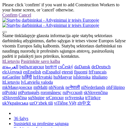
Please click 'confirm' if you want to add Construction Workers to
your home screen, or 'cancel' otherwise.
Confirm
Cancel
Šiame tinklalapyje glausta informacija apie statybų sektoriaus
darbininkų atlyginimus, darbo sąlygas ir teises visose Europos šalyse
visomis Europos šalių kalbomis. Statybų sektoriaus darbininkai ras
naudingų nuorodų ir profesinės sąjungos atstovų, pasiruošusių
padėti ir palaikyti juos prireikus, kontaktus.
lt
Lietuvių
Pasirinkite savo kalbą
ar
العربية
bg
български
bn
বাংলা
cs
Český
da
Dansk
de
Deutsch
el
ελληνικά
en
English
es
Español
et
eesti
fi
suomi
fr
Français
ga
Gaeilge
hi
हिंदी
hr
Hrvatski
hu
Magyar
is
Íslenska
it
Italiano
lt
Lietuvių
lv
Latviešu valoda
mk
Македонски
mt
Malti
nb
Norsk
ne
नेपाली
nl
Nederlands
ph
Filipino
pl
Polski
pt
Português
ro
românesc
ru
Русский
sk
Slovenčina
sl
Slovenščina
sq
Shqipe
sr
Српски
sv
Svenska
tr
Türkçe
uk
Українська
uz
Oʻzbek tili
vi
Tiếng Việt
zh
中文
36 šalys
Susisiekti su profesine sąjunga