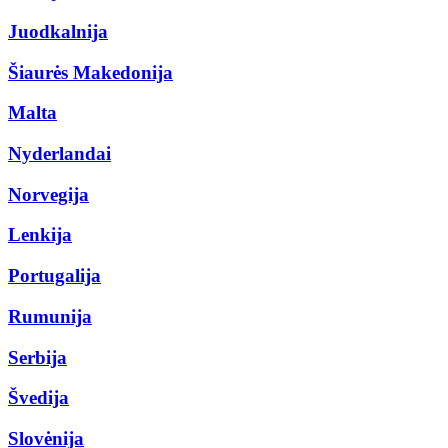
Juodkalnija
Šiaurės Makedonija
Malta
Nyderlandai
Norvegija
Lenkija
Portugalija
Rumunija
Serbija
Švedija
Slovėnija