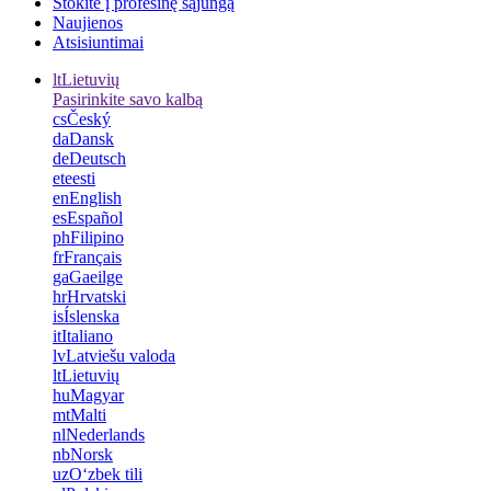
Stokite į profesinę sąjungą
Naujienos
Atsisiuntimai
lt
Lietuvių
Pasirinkite savo kalbą
cs
Český
da
Dansk
de
Deutsch
et
eesti
en
English
es
Español
ph
Filipino
fr
Français
ga
Gaeilge
hr
Hrvatski
is
Íslenska
it
Italiano
lv
Latviešu valoda
lt
Lietuvių
hu
Magyar
mt
Malti
nl
Nederlands
nb
Norsk
uz
Oʻzbek tili