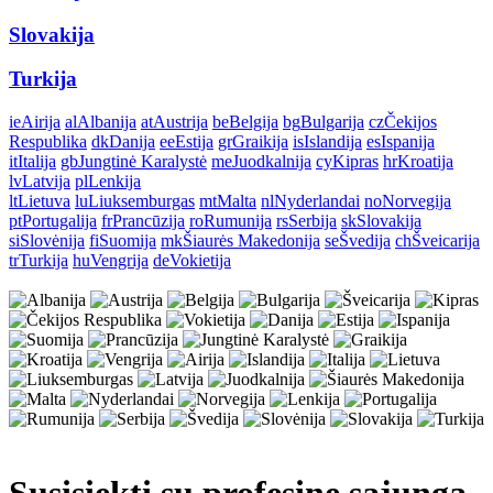
Slovakija
Turkija
ie
Airija
al
Albanija
at
Austrija
be
Belgija
bg
Bulgarija
cz
Čekijos
Respublika
dk
Danija
ee
Estija
gr
Graikija
is
Islandija
es
Ispanija
it
Italija
gb
Jungtinė Karalystė
me
Juodkalnija
cy
Kipras
hr
Kroatija
lv
Latvija
pl
Lenkija
lt
Lietuva
lu
Liuksemburgas
mt
Malta
nl
Nyderlandai
no
Norvegija
pt
Portugalija
fr
Prancūzija
ro
Rumunija
rs
Serbija
sk
Slovakija
si
Slovėnija
fi
Suomija
mk
Šiaurės Makedonija
se
Švedija
ch
Šveicarija
tr
Turkija
hu
Vengrija
de
Vokietija
Susisiekti su profesine sąjunga