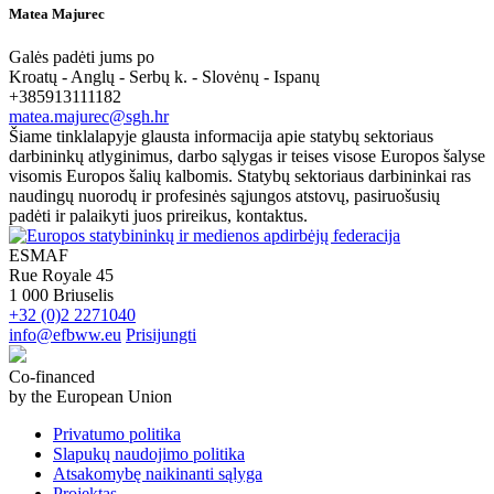
Matea Majurec
Galės padėti jums po
Kroatų - Anglų - Serbų k. - Slovėnų - Ispanų
+385913111182
matea.majurec@sgh.hr
Šiame tinklalapyje glausta informacija apie statybų sektoriaus
darbininkų atlyginimus, darbo sąlygas ir teises visose Europos šalyse
visomis Europos šalių kalbomis. Statybų sektoriaus darbininkai ras
naudingų nuorodų ir profesinės sąjungos atstovų, pasiruošusių
padėti ir palaikyti juos prireikus, kontaktus.
ESMAF
Rue Royale 45
1 000 Briuselis
+32 (0)2 2271040
info@efbww.eu
Prisijungti
Co-financed
by the European Union
Privatumo politika
Slapukų naudojimo politika
Atsakomybę naikinanti sąlyga
Projektas