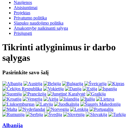
Naujienos
Atsisiuntimai
Projektas
Privatumo politika
Slapukų naudojimo politika
Atsakomybę naikinanti sąlyga
Prisijungti
Tikrinti atlyginimus ir darbo
sąlygas
Pasirinkite savo šalį
Albanija