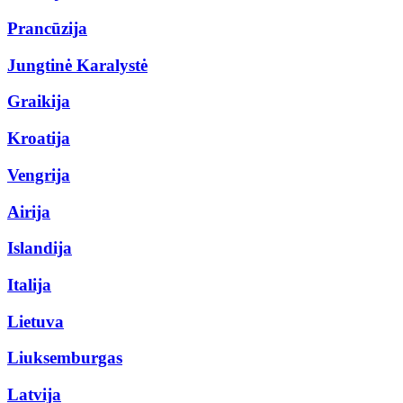
Prancūzija
Jungtinė Karalystė
Graikija
Kroatija
Vengrija
Airija
Islandija
Italija
Lietuva
Liuksemburgas
Latvija