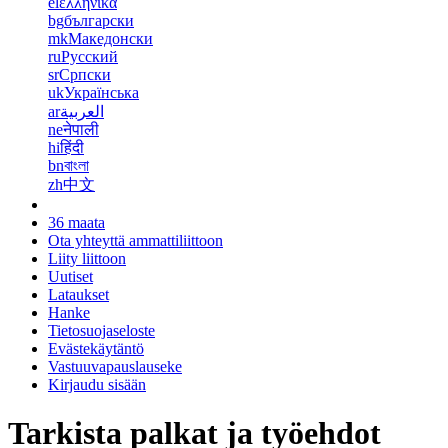
el
ελληνικά
bg
български
mk
Македонски
ru
Русский
sr
Српски
uk
Українська
ar
العربية
ne
नेपाली
hi
हिंदी
bn
বাংলা
zh
中文
36 maata
Ota yhteyttä ammattiliittoon
Liity liittoon
Uutiset
Lataukset
Hanke
Tietosuojaseloste
Evästekäytäntö
Vastuuvapauslauseke
Kirjaudu sisään
Tarkista palkat ja työehdot