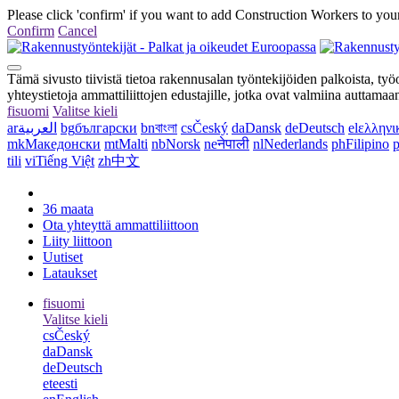
Please click 'confirm' if you want to add Construction Workers to your
Confirm
Cancel
Tämä sivusto tiivistä tietoa rakennusalan työntekijöiden palkoista, työ
yhteystietoja ammattiliittojen edustajille, jotka ovat valmiina auttamaa
fi
suomi
Valitse kieli
ar
العربية
bg
български
bn
বাংলা
cs
Český
da
Dansk
de
Deutsch
el
ελληνι
mk
Македонски
mt
Malti
nb
Norsk
ne
नेपाली
nl
Nederlands
ph
Filipino
p
tili
vi
Tiếng Việt
zh
中文
36 maata
Ota yhteyttä ammattiliittoon
Liity liittoon
Uutiset
Lataukset
fi
suomi
Valitse kieli
cs
Český
da
Dansk
de
Deutsch
et
eesti