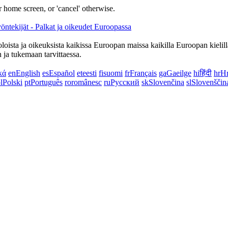
 home screen, or 'cancel' otherwise.
oloista ja oikeuksista kaikissa Euroopan maissa kaikilla Euroopan kielillä
n ja tukemaan tarvittaessa.
κά
en
English
es
Español
et
eesti
fi
suomi
fr
Français
ga
Gaeilge
hi
हिंदी
hr
Hr
l
Polski
pt
Português
ro
românesc
ru
Русский
sk
Slovenčina
sl
Slovenščin