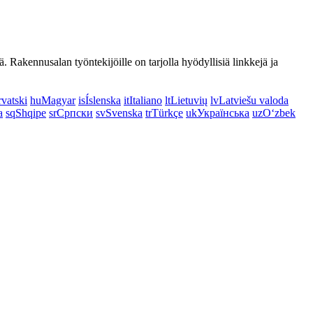
. Rakennusalan työntekijöille on tarjolla hyödyllisiä linkkejä ja
vatski
hu
Magyar
is
Íslenska
it
Italiano
lt
Lietuvių
lv
Latviešu valoda
a
sq
Shqipe
sr
Српски
sv
Svenska
tr
Türkçe
uk
Українська
uz
Oʻzbek