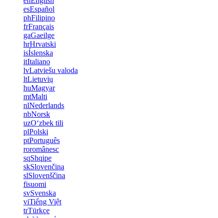
en
English
es
Español
ph
Filipino
fr
Français
ga
Gaeilge
hr
Hrvatski
is
Íslenska
it
Italiano
lv
Latviešu valoda
lt
Lietuvių
hu
Magyar
mt
Malti
nl
Nederlands
nb
Norsk
uz
Oʻzbek tili
pl
Polski
pt
Português
ro
românesc
sq
Shqipe
sk
Slovenčina
sl
Slovenščina
fi
suomi
sv
Svenska
vi
Tiếng Việt
tr
Türkçe