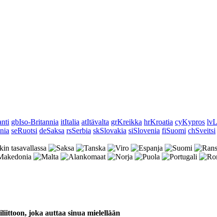
anti
gb
Iso-Britannia
it
Italia
at
Itävalta
gr
Kreikka
hr
Kroatia
cy
Kypros
lv
L
nia
se
Ruotsi
de
Saksa
rs
Serbia
sk
Slovakia
si
Slovenia
fi
Suomi
ch
Sveitsi
iliittoon, joka auttaa sinua mielellään