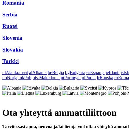
Romania
Serbia
Ruotsi
Slovenia
Slovakia
Turkki
nl
Alankomaat
al
Albania
be
Belgia
bg
Bulgaria
es
Espanja
ie
Irlanti
is
Isl
no
Norja
mk
Pohjois-Makedonia
pt
Portugali
pl
Puola
fr
Ranska
ro
Roma
Ota yhteyttä ammattiliittoon
Tarvitessasi apua, neuvoa ja/tai tietoja voit ottaa yhteyttä ammatt