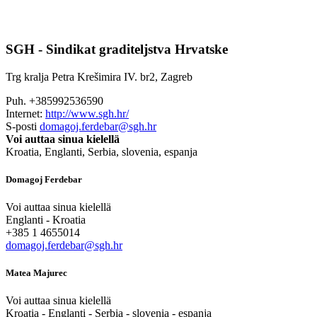
SGH - Sindikat graditeljstva Hrvatske
Trg kralja Petra Krešimira IV. br2, Zagreb
Puh. +385992536590
Internet:
http://www.sgh.hr/
S-posti
domagoj.ferdebar@sgh.hr
Voi auttaa sinua kielellä
Kroatia, Englanti, Serbia, slovenia, espanja
Domagoj Ferdebar
Voi auttaa sinua kielellä
Englanti - Kroatia
+385 1 4655014
domagoj.ferdebar@sgh.hr
Matea Majurec
Voi auttaa sinua kielellä
Kroatia - Englanti - Serbia - slovenia - espanja