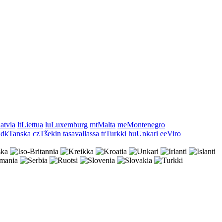
atvia
lt
Liettua
lu
Luxemburg
mt
Malta
me
Montenegro
dk
Tanska
cz
Tšekin tasavallassa
tr
Turkki
hu
Unkari
ee
Viro