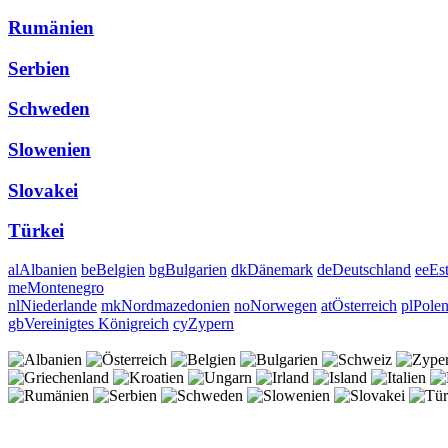
Rumänien
Serbien
Schweden
Slowenien
Slovakei
Türkei
al
Albanien
be
Belgien
bg
Bulgarien
dk
Dänemark
de
Deutschland
ee
Es
me
Montenegro
nl
Niederlande
mk
Nordmazedonien
no
Norwegen
at
Österreich
pl
Pole
gb
Vereinigtes Königreich
cy
Zypern