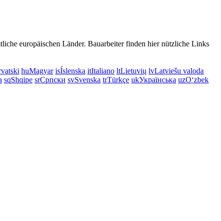
iche europäischen Länder. Bauarbeiter finden hier nützliche Links
vatski
hu
Magyar
is
Íslenska
it
Italiano
lt
Lietuvių
lv
Latviešu valoda
a
sq
Shqipe
sr
Српски
sv
Svenska
tr
Türkçe
uk
Українська
uz
Oʻzbek