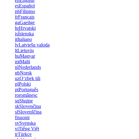
en
English
es
Español
ph
Filipino
fr
Français
ga
Gaeilge
hr
Hrvatski
is
Íslenska
it
Italiano
lv
Latviešu valoda
lt
Lietuvių
hu
Magyar
mt
Malti
nl
Nederlands
nb
Norsk
uz
Oʻzbek tili
pl
Polski
pt
Português
ro
românesc
sq
Shqipe
sk
Slovenčina
sl
Slovenščina
fi
suomi
sv
Svenska
vi
Tiếng Việt
tr
Türkçe