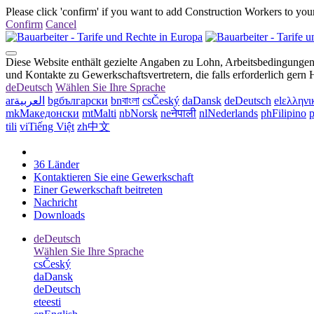
Please click 'confirm' if you want to add Construction Workers to your
Confirm
Cancel
Diese Website enthält gezielte Angaben zu Lohn, Arbeitsbedingungen 
und Kontakte zu Gewerkschaftsvertretern, die falls erforderlich gern 
de
Deutsch
Wählen Sie Ihre Sprache
ar
العربية
bg
български
bn
বাংলা
cs
Český
da
Dansk
de
Deutsch
el
ελληνι
mk
Македонски
mt
Malti
nb
Norsk
ne
नेपाली
nl
Nederlands
ph
Filipino
p
tili
vi
Tiếng Việt
zh
中文
36 Länder
Kontaktieren Sie eine Gewerkschaft
Einer Gewerkschaft beitreten
Nachricht
Downloads
de
Deutsch
Wählen Sie Ihre Sprache
cs
Český
da
Dansk
de
Deutsch
et
eesti