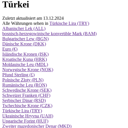
Türkei
Zuletzt aktualisiert am 13.12.2024
Alle Währungen sehen in
Türkische Lira (TRY)
Albanischer Lek (ALL)
bosnisch-herzegowinische konvertible Mark (BAM)
Bulgarischer Lew (BGN)
Dänische Krone (DKK)
Euro (€)
Isländische Kronen (ISK)
Kroatische Kuna (HRK)
Moldauische Leu (MDL)
Norwegische Krone (NOK)
Pfund Sterling (£)
Polnische Zloty (PLN)
Rumänische Leu (RON)
Schwedische Krone (SEK)
Schweizer Franken (CHF)
Serbischer Dinar (RSD)
Tschechische Krone (CZK)
Türkische Lira (TRY)
Ukrainische Hryvna (UAH)
Ungarische Forint (HUF)
Zweiter mazedonischer Denar (MKD)