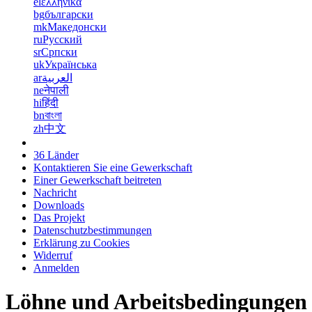
el
ελληνικά
bg
български
mk
Македонски
ru
Русский
sr
Српски
uk
Українська
ar
العربية
ne
नेपाली
hi
हिंदी
bn
বাংলা
zh
中文
36 Länder
Kontaktieren Sie eine Gewerkschaft
Einer Gewerkschaft beitreten
Nachricht
Downloads
Das Projekt
Datenschutzbestimmungen
Erklärung zu Cookies
Widerruf
Anmelden
Löhne und Arbeitsbedingungen