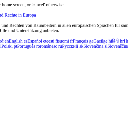
 home screen, or 'cancel' otherwise.
und Rechten von Bauarbeitern in allen europäischen Sprachen für sämtl
Hilfe und Unterstützung anbieten.
κά
en
English
es
Español
et
eesti
fi
suomi
fr
Français
ga
Gaeilge
hi
हिंदी
hr
Hr
l
Polski
pt
Português
ro
românesc
ru
Русский
sk
Slovenčina
sl
Slovenščin