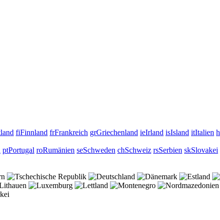
tland
fi
Finnland
fr
Frankreich
gr
Griechenland
ie
Irland
is
Island
it
Italien
h
n
pt
Portugal
ro
Rumänien
se
Schweden
ch
Schweiz
rs
Serbien
sk
Slovakei