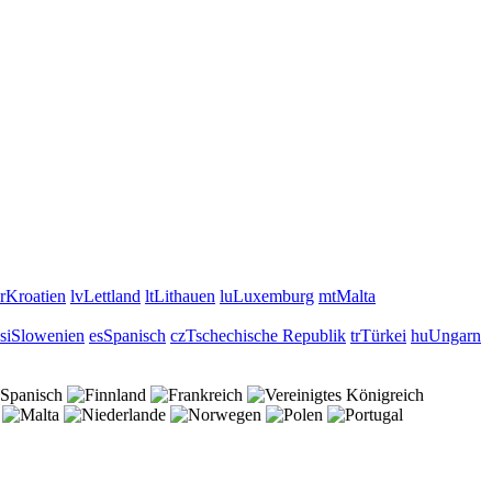
r
Kroatien
lv
Lettland
lt
Lithauen
lu
Luxemburg
mt
Malta
si
Slowenien
es
Spanisch
cz
Tschechische Republik
tr
Türkei
hu
Ungarn