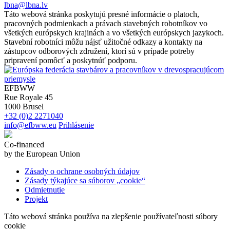
lbna@lbna.lv
Táto webová stránka poskytujú presné informácie o platoch,
pracovných podmienkach a právach stavebných robotníkov vo
všetkých európskych krajinách a vo všetkých európskych jazykoch.
Stavební robotníci môžu nájsť užitočné odkazy a kontakty na
zástupcov odborových združení, ktorí sú v prípade potreby
pripravení pomôcť a poskytnúť podporu.
EFBWW
Rue Royale 45
1000 Brusel
+32 (0)2 2271040
info@efbww.eu
Prihlásenie
Co-financed
by the European Union
Zásady o ochrane osobných údajov
Zásady týkajúce sa súborov „cookie“
Odmietnutie
Projekt
Táto webová stránka používa na zlepšenie používateľnosti súbory
cookie