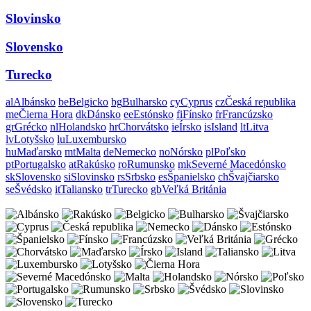
Slovinsko
Slovensko
Turecko
al
Albánsko
be
Belgicko
bg
Bulharsko
cy
Cyprus
cz
Česká republika
me
Čierna Hora
dk
Dánsko
ee
Estónsko
fi
Fínsko
fr
Francúzsko
gr
Grécko
nl
Holandsko
hr
Chorvátsko
ie
Írsko
is
Island
lt
Litva
lv
Lotyšsko
lu
Luxembursko
hu
Maďarsko
mt
Malta
de
Nemecko
no
Nórsko
pl
Poľsko
pt
Portugalsko
at
Rakúsko
ro
Rumunsko
mk
Severné Macedónsko
sk
Slovensko
si
Slovinsko
rs
Srbsko
es
Španielsko
ch
Švajčiarsko
se
Švédsko
it
Taliansko
tr
Turecko
gb
Veľká Británia