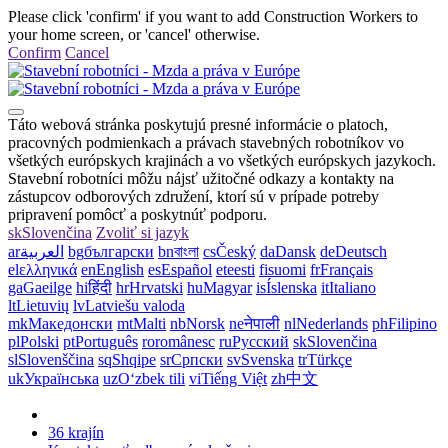
Please click 'confirm' if you want to add Construction Workers to
your home screen, or 'cancel' otherwise.
Confirm
Cancel
Táto webová stránka poskytujú presné informácie o platoch,
pracovných podmienkach a právach stavebných robotníkov vo
všetkých európskych krajinách a vo všetkých európskych jazykoch.
Stavební robotníci môžu nájsť užitočné odkazy a kontakty na
zástupcov odborových združení, ktorí sú v prípade potreby
pripravení pomôcť a poskytnúť podporu.
sk
Slovenčina
Zvoliť si jazyk
ar
العربية
bg
български
bn
বাংলা
cs
Český
da
Dansk
de
Deutsch
el
ελληνικά
en
English
es
Español
et
eesti
fi
suomi
fr
Français
ga
Gaeilge
hi
हिंदी
hr
Hrvatski
hu
Magyar
is
Íslenska
it
Italiano
lt
Lietuvių
lv
Latviešu valoda
mk
Македонски
mt
Malti
nb
Norsk
ne
नेपाली
nl
Nederlands
ph
Filipino
pl
Polski
pt
Português
ro
românesc
ru
Русский
sk
Slovenčina
sl
Slovenščina
sq
Shqipe
sr
Српски
sv
Svenska
tr
Türkçe
uk
Українська
uz
Oʻzbek tili
vi
Tiếng Việt
zh
中文
36 krajín