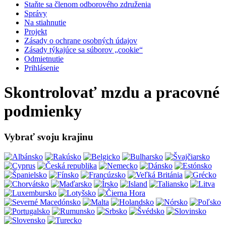
Staňte sa členom odborového združenia
Správy
Na stiahnutie
Projekt
Zásady o ochrane osobných údajov
Zásady týkajúce sa súborov „cookie“
Odmietnutie
Prihlásenie
Skontrolovať mzdu a pracovné
podmienky
Vybrať svoju krajinu