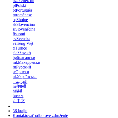
uz
Oʻzbek tili
pl
Polski
pt
Português
ro
românesc
sq
Shqipe
sk
Slovenčina
sl
Slovenščina
fi
suomi
sv
Svenska
vi
Tiếng Việt
tr
Türkçe
el
ελληνικά
bg
български
mk
Македонски
ru
Русский
sr
Српски
uk
Українська
ar
العربية
ne
नेपाली
hi
हिंदी
bn
বাংলা
zh
中文
36 krajín
Kontaktovať odborové združenie