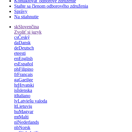
Kontaktovať odborové združenie
Staňte sa členom odborového združenia
Správy
Na stiahnutie
sk
Slovenčina
Zvoliť si jazyk
cs
Český
da
Dansk
de
Deutsch
et
eesti
en
English
es
Español
ph
Filipino
fr
Français
ga
Gaeilge
hr
Hrvatski
is
Íslenska
it
Italiano
lv
Latviešu valoda
lt
Lietuvių
hu
Magyar
mt
Malti
nl
Nederlands
nb
Norsk