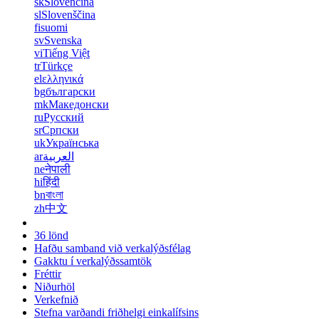
sk
Slovenčina
sl
Slovenščina
fi
suomi
sv
Svenska
vi
Tiếng Việt
tr
Türkçe
el
ελληνικά
bg
български
mk
Македонски
ru
Русский
sr
Српски
uk
Українська
ar
العربية
ne
नेपाली
hi
हिंदी
bn
বাংলা
zh
中文
36 lönd
Hafðu samband við verkalýðsfélag
Gakktu í verkalýðssamtök
Fréttir
Niðurhöl
Verkefnið
Stefna varðandi friðhelgi einkalífsins