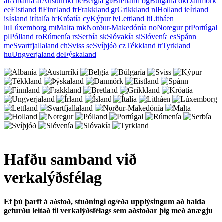
al
Albanía
at
Austurríki
be
Belgía
gb
Bretland
bg
Búlgaría
dk
Danmörk
ee
Eistland
fi
Finnland
fr
Frakkland
gr
Grikkland
nl
Holland
ie
Írland
is
Ísland
it
Ítalía
hr
Króatía
cy
Kýpur
lv
Lettland
lt
Litháen
lu
Lúxemborg
mt
Malta
mk
Norður-Makedónía
no
Noregur
pt
Portúgal
pl
Pólland
ro
Rúmenía
rs
Serbía
sk
Slóvakía
si
Slóvenía
es
Spánn
me
Svartfjallaland
ch
Sviss
se
Svíþjóð
cz
Tékkland
tr
Tyrkland
hu
Ungverjaland
de
Þýskaland
Hafðu samband við
verkalýðsfélag
Ef þú þarft á aðstoð, stuðningi og/eða upplýsingum að halda
geturðu leitað til verkalýðsfélags sem aðstoðar þig með ánægju