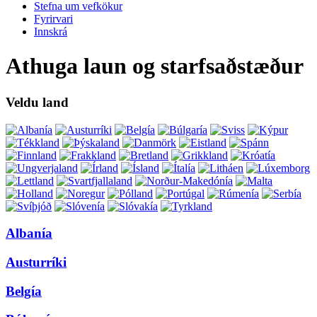
Stefna um vefkökur
Fyrirvari
Innskrá
Athuga laun og starfsaðstæður
Veldu land
Albanía
Austurríki
Belgía