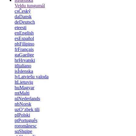
is
Íslenska
Veldu tungumál
cs
Český
da
Dansk
de
Deutsch
et
eesti
en
English
es
Español
ph
Filipino
fr
Français
ga
Gaeilge
hr
Hrvatski
it
Italiano
is
Íslenska
lv
Latviešu valoda
lt
Lietuvių
hu
Magyar
mt
Malti
nl
Nederlands
nb
Norsk
uz
Oʻzbek tili
pl
Polski
pt
Português
ro
românesc
sq
Shqipe