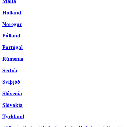
Malta
Holland
Noregur
Pólland
Portúgal
Rúmenía
Serbía
Svíþjóð
Slóvenía
Slóvakía
Tyrkland