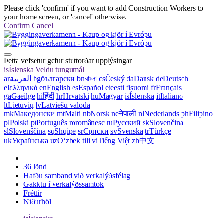
Please click 'confirm' if you want to add Construction Workers to
your home screen, or 'cancel' otherwise.
Confirm
Cancel
Þetta vefsetur gefur stuttorðar upplýsingar
is
Íslenska
Veldu tungumál
ar
العربية
bg
български
bn
বাংলা
cs
Český
da
Dansk
de
Deutsch
el
ελληνικά
en
English
es
Español
et
eesti
fi
suomi
fr
Français
ga
Gaeilge
hi
हिंदी
hr
Hrvatski
hu
Magyar
is
Íslenska
it
Italiano
lt
Lietuvių
lv
Latviešu valoda
mk
Македонски
mt
Malti
nb
Norsk
ne
नेपाली
nl
Nederlands
ph
Filipino
pl
Polski
pt
Português
ro
românesc
ru
Русский
sk
Slovenčina
sl
Slovenščina
sq
Shqipe
sr
Српски
sv
Svenska
tr
Türkçe
uk
Українська
uz
Oʻzbek tili
vi
Tiếng Việt
zh
中文
36 lönd
Hafðu samband við verkalýðsfélag
Gakktu í verkalýðssamtök
Fréttir
Niðurhöl