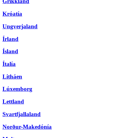
Grikkland
Króatía
Ungverjaland
Írland
Ísland
Ítalía
Litháen
Lúxemborg
Lettland
Svartfjallaland
Norður-Makedónía