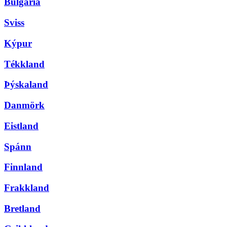
Búlgaría
Sviss
Kýpur
Tékkland
Þýskaland
Danmörk
Eistland
Spánn
Finnland
Frakkland
Bretland