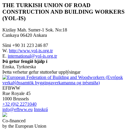
THE TURKISH UNION OF ROAD
CONSTRUCTION AND BUILDING WORKERS
(YOL-IS)
Kizilay Mah. Sumer-1 Sok. No:18
Cankaya 06420 Ankara
Sími +90 31 223 246 87
W.
http://www.yol-is.org.tr
E.
international@yol-is.org.tr
Þú getur fengið hjálp í
Enska, Tyrkneska
Þetta vefsetur gefur stuttorðar upplýsingar
EFBWW
Rue Royale 45
1000 Brussels
+32 (0)2 2271040
info@efbww.eu
Innskrá
Co-financed
by the European Union