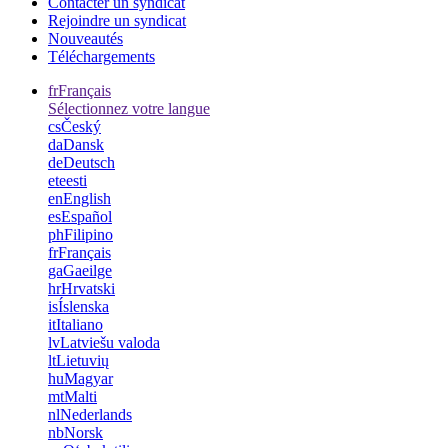
Contacter un syndicat
Rejoindre un syndicat
Nouveautés
Téléchargements
fr
Français
Sélectionnez votre langue
cs
Český
da
Dansk
de
Deutsch
et
eesti
en
English
es
Español
ph
Filipino
fr
Français
ga
Gaeilge
hr
Hrvatski
is
Íslenska
it
Italiano
lv
Latviešu valoda
lt
Lietuvių
hu
Magyar
mt
Malti
nl
Nederlands
nb
Norsk