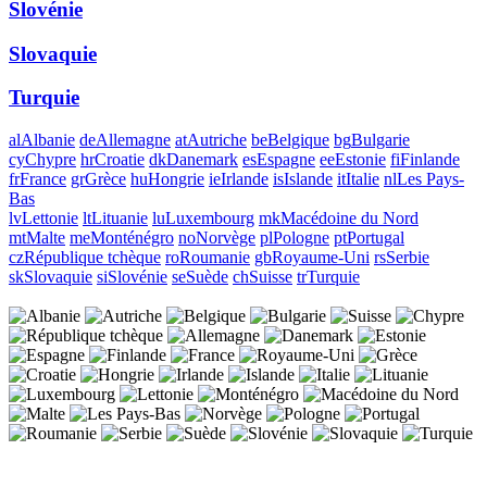
Slovénie
Slovaquie
Turquie
al
Albanie
de
Allemagne
at
Autriche
be
Belgique
bg
Bulgarie
cy
Chypre
hr
Croatie
dk
Danemark
es
Espagne
ee
Estonie
fi
Finlande
fr
France
gr
Grèce
hu
Hongrie
ie
Irlande
is
Islande
it
Italie
nl
Les Pays-
Bas
lv
Lettonie
lt
Lituanie
lu
Luxembourg
mk
Macédoine du Nord
mt
Malte
me
Monténégro
no
Norvège
pl
Pologne
pt
Portugal
cz
République tchèque
ro
Roumanie
gb
Royaume-Uni
rs
Serbie
sk
Slovaquie
si
Slovénie
se
Suède
ch
Suisse
tr
Turquie