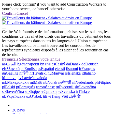
Please click 'confirm' if you want to add Construction Workers to
your home screen, or 'cancel' otherwise.
Confirm
Cancel
Ce site Web fournisse des informations précises sur les salaires, les
conditions de travail et les droits des travailleurs du bâtiment de tous
les pays européens dans toutes les langues de l’Union européenne.
Les travailleurs du bâtiment trouveront les coordonnées de
représentants syndicaux disposés à les aider et à les soutenir en cas
de besoin.
fr
Français
Sélectionnez votre langue
ar
العربية
bg
български
bn
বাংলা
cs
Český
da
Dansk
de
Deutsch
el
ελληνικά
en
English
es
Español
et
eesti
fi
suomi
fr
Français
ga
Gaeilge
hi
हिंदी
hr
Hrvatski
hu
Magyar
is
Íslenska
it
Italiano
lt
Lietuvių
lv
Latviešu valoda
mk
Македонски
mt
Malti
nb
Norsk
ne
नेपाली
nl
Nederlands
ph
Filipino
pl
Polski
pt
Português
ro
românesc
ru
Русский
sk
Slovenčina
sl
Slovenščina
sq
Shqipe
sr
Српски
sv
Svenska
tr
Türkçe
uk
Українська
uz
Oʻzbek tili
vi
Tiếng Việt
zh
中文
36 pays