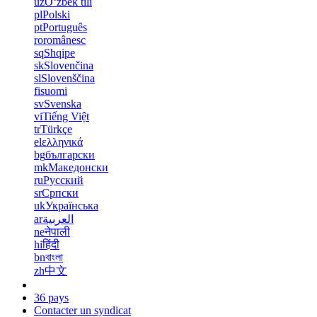
uz
Oʻzbek tili
pl
Polski
pt
Português
ro
românesc
sq
Shqipe
sk
Slovenčina
sl
Slovenščina
fi
suomi
sv
Svenska
vi
Tiếng Việt
tr
Türkçe
el
ελληνικά
bg
български
mk
Македонски
ru
Русский
sr
Српски
uk
Українська
ar
العربية
ne
नेपाली
hi
हिंदी
bn
বাংলা
zh
中文
36 pays
Contacter un syndicat