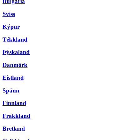
Búlgaría
Sviss
Kýpur
Tékkland
Þýskaland
Danmörk
Eistland
Spánn
Finnland
Frakkland
Bretland