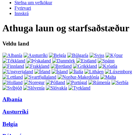
Stefna um vefkökur
Fyrirvari
Innskrá
Athuga laun og starfsaðstæður
Veldu land
Albanía
Austurríki
Belgía