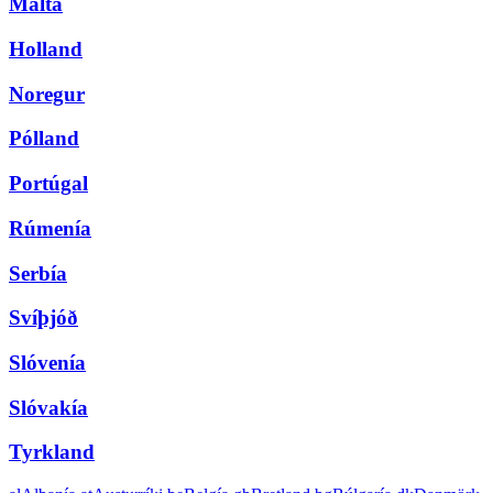
Malta
Holland
Noregur
Pólland
Portúgal
Rúmenía
Serbía
Svíþjóð
Slóvenía
Slóvakía
Tyrkland