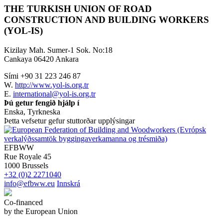
THE TURKISH UNION OF ROAD
CONSTRUCTION AND BUILDING WORKERS
(YOL-IS)
Kizilay Mah. Sumer-1 Sok. No:18
Cankaya 06420 Ankara
Sími +90 31 223 246 87
W.
http://www.yol-is.org.tr
E.
international@yol-is.org.tr
Þú getur fengið hjálp í
Enska, Tyrkneska
Þetta vefsetur gefur stuttorðar upplýsingar
EFBWW
Rue Royale 45
1000 Brussels
+32 (0)2 2271040
info@efbww.eu
Innskrá
Co-financed
by the European Union