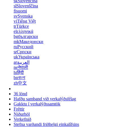
sk
Slovenčina
sl
Slovenščina
fi
suomi
sv
Svenska
vi
Tiếng Việt
tr
Türkçe
el
ελληνικά
bg
български
mk
Македонски
ru
Русский
sr
Српски
uk
Українська
ar
العربية
ne
नेपाली
hi
हिंदी
bn
বাংলা
zh
中文
36 lönd
Hafðu samband við verkalýðsfélag
Gakktu í verkalýðssamtök
Fréttir
Niðurhöl
Verkefnið
Stefna varðandi friðhelgi einkalífsins