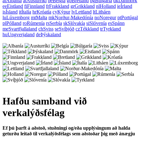
al
Albanía
at
Austurríki
be
Belgía
gb
Bretland
bg
Búlgaría
dk
Danmörk
ee
Eistland
fi
Finnland
fr
Frakkland
gr
Grikkland
nl
Holland
ie
Írland
is
Ísland
it
Ítalía
hr
Króatía
cy
Kýpur
lv
Lettland
lt
Litháen
lu
Lúxemborg
mt
Malta
mk
Norður-Makedónía
no
Noregur
pt
Portúgal
pl
Pólland
ro
Rúmenía
rs
Serbía
sk
Slóvakía
si
Slóvenía
es
Spánn
me
Svartfjallaland
ch
Sviss
se
Svíþjóð
cz
Tékkland
tr
Tyrkland
hu
Ungverjaland
de
Þýskaland
Hafðu samband við
verkalýðsfélag
Ef þú þarft á aðstoð, stuðningi og/eða upplýsingum að halda
geturðu leitað til verkalýðsfélags sem aðstoðar þig með ánægju