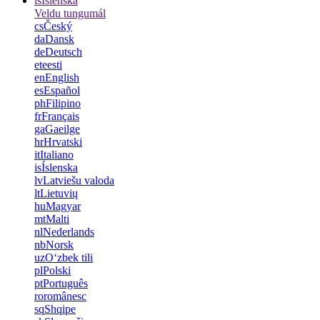
is
Íslenska
Veldu tungumál
cs
Český
da
Dansk
de
Deutsch
et
eesti
en
English
es
Español
ph
Filipino
fr
Français
ga
Gaeilge
hr
Hrvatski
it
Italiano
is
Íslenska
lv
Latviešu valoda
lt
Lietuvių
hu
Magyar
mt
Malti
nl
Nederlands
nb
Norsk
uz
Oʻzbek tili
pl
Polski
pt
Português
ro
românesc
sq
Shqipe