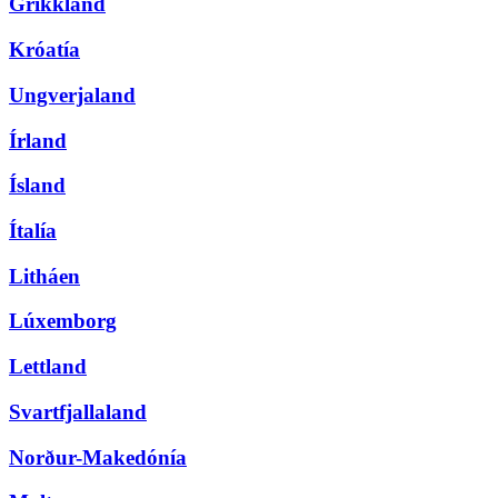
Grikkland
Króatía
Ungverjaland
Írland
Ísland
Ítalía
Litháen
Lúxemborg
Lettland
Svartfjallaland
Norður-Makedónía