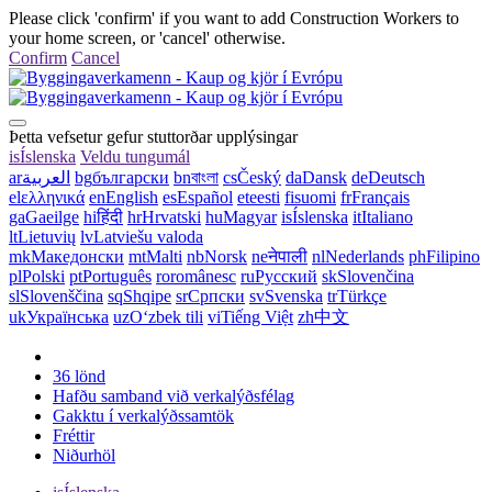
Please click 'confirm' if you want to add Construction Workers to
your home screen, or 'cancel' otherwise.
Confirm
Cancel
Þetta vefsetur gefur stuttorðar upplýsingar
is
Íslenska
Veldu tungumál
ar
العربية
bg
български
bn
বাংলা
cs
Český
da
Dansk
de
Deutsch
el
ελληνικά
en
English
es
Español
et
eesti
fi
suomi
fr
Français
ga
Gaeilge
hi
हिंदी
hr
Hrvatski
hu
Magyar
is
Íslenska
it
Italiano
lt
Lietuvių
lv
Latviešu valoda
mk
Македонски
mt
Malti
nb
Norsk
ne
नेपाली
nl
Nederlands
ph
Filipino
pl
Polski
pt
Português
ro
românesc
ru
Русский
sk
Slovenčina
sl
Slovenščina
sq
Shqipe
sr
Српски
sv
Svenska
tr
Türkçe
uk
Українська
uz
Oʻzbek tili
vi
Tiếng Việt
zh
中文
36 lönd
Hafðu samband við verkalýðsfélag
Gakktu í verkalýðssamtök
Fréttir
Niðurhöl