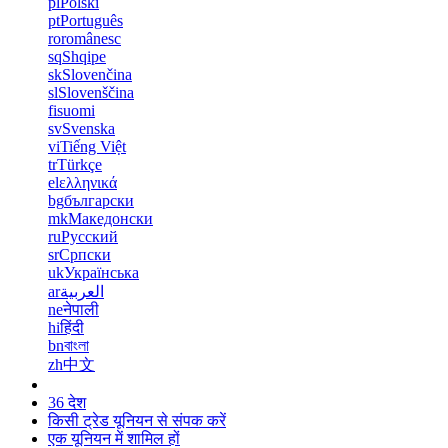
pl
Polski
pt
Português
ro
românesc
sq
Shqipe
sk
Slovenčina
sl
Slovenščina
fi
suomi
sv
Svenska
vi
Tiếng Việt
tr
Türkçe
el
ελληνικά
bg
български
mk
Македонски
ru
Русский
sr
Српски
uk
Українська
ar
العربية
ne
नेपाली
hi
हिंदी
bn
বাংলা
zh
中文
36 देश
किसी ट्रेड यूनियन से संपक करें
एक यूनियन में शामिल हों