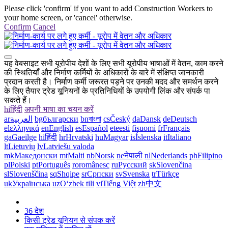
Please click 'confirm' if you want to add Construction Workers to
your home screen, or 'cancel' otherwise.
Confirm
Cancel
यह वेबसाइट सभी यूरोपीय देशों के लिए सभी यूरोपीय भाषाओं में वेतन, काम करने
की स्थितियाँ और निर्माण कर्मियों के अधिकारों के बारे में संक्षिप्त जानकारी
प्रदान करती है। निर्माण कर्मी जरूरत पड़ने पर उनकी मदद और समर्थन करने
के लिए तैयार ट्रेड यूनियनों के प्रतिनिधियों के उपयोगी लिंक और संपर्क पा
सकते हैं।
hi
हिंदी
अपनी भाषा का चयन करें
ar
العربية
bg
български
bn
বাংলা
cs
Český
da
Dansk
de
Deutsch
el
ελληνικά
en
English
es
Español
et
eesti
fi
suomi
fr
Français
ga
Gaeilge
hi
हिंदी
hr
Hrvatski
hu
Magyar
is
Íslenska
it
Italiano
lt
Lietuvių
lv
Latviešu valoda
mk
Македонски
mt
Malti
nb
Norsk
ne
नेपाली
nl
Nederlands
ph
Filipino
pl
Polski
pt
Português
ro
românesc
ru
Русский
sk
Slovenčina
sl
Slovenščina
sq
Shqipe
sr
Српски
sv
Svenska
tr
Türkçe
uk
Українська
uz
Oʻzbek tili
vi
Tiếng Việt
zh
中文
36 देश
किसी ट्रेड यूनियन से संपक करें