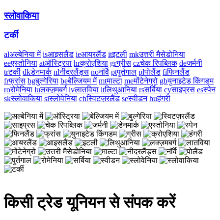
स्लोवाकिया
टर्की
al
अल्बेनिया में
is
आइसलैंड
ie
आयरलैंड
it
इटली
mk
उत्तरी मैसेडोनिया
ee
एस्तोनिया
at
ऑस्ट्रिया
hr
क्रोएशिया
gr
ग्रीस
cz
चेक रिपब्लिक
de
जर्मनी
tr
टर्की
dk
डेनमार्क
nl
नीदरलैंड्स
no
नॉर्वे
pt
पुर्तगाल
pl
पोलैंड
fi
फिनलैंड
fr
फ्रांस
bg
बुल्गेरिया
be
बेल्जियम में
mt
माल्टा
me
मोंटेनेग्रो
gb
युनाइटेड किंगडम
ro
रोमेनिया
lu
लक्ज़मबर्ग
lv
लातविया
lt
लिथुआनिया
rs
सर्बिया
cy
साइप्रस
es
स्पेन
sk
स्लोवाकिया
si
स्लोवेनिया
ch
स्विटज़रलैंड
se
स्वीडन
hu
हंगरी
किसी ट्रेड यूनियन से संपक करें