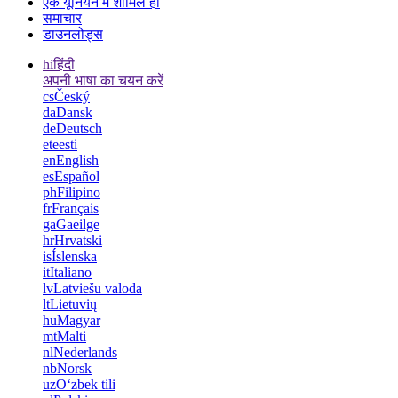
एक यूनियन में शामिल हों
समाचार
डाउनलोड्स
hi
हिंदी
अपनी भाषा का चयन करें
cs
Český
da
Dansk
de
Deutsch
et
eesti
en
English
es
Español
ph
Filipino
fr
Français
ga
Gaeilge
hr
Hrvatski
is
Íslenska
it
Italiano
lv
Latviešu valoda
lt
Lietuvių
hu
Magyar
mt
Malti
nl
Nederlands
nb
Norsk
uz
Oʻzbek tili