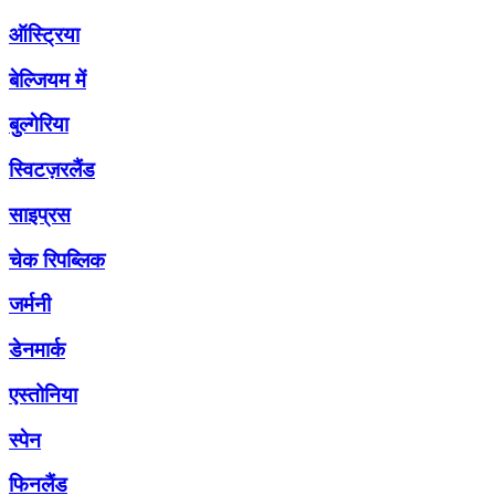
ऑस्ट्रिया
बेल्जियम में
बुल्गेरिया
स्विटज़रलैंड
साइप्रस
चेक रिपब्लिक
जर्मनी
डेनमार्क
एस्तोनिया
स्पेन
फिनलैंड