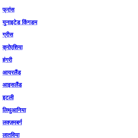
फ्रांस
युनाइटेड किंगडम
ग्रीस
क्रोएशिया
हंगरी
आयरलैंड
आइसलैंड
इटली
लिथुआनिया
लक्ज़मबर्ग
लातविया