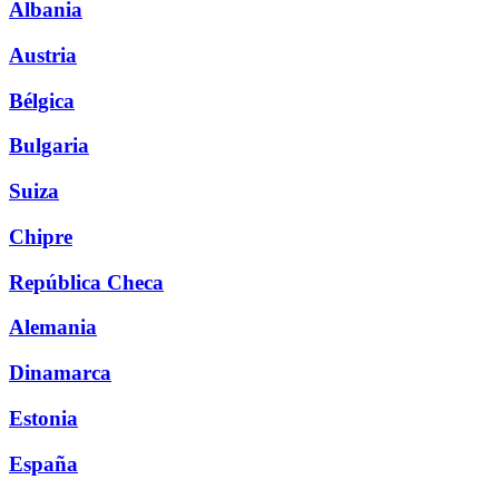
Albania
Austria
Bélgica
Bulgaria
Suiza
Chipre
República Checa
Alemania
Dinamarca
Estonia
España