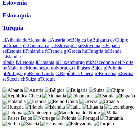
Eslovenia
Eslovaquia
Turquía
al
Albania
de
Alemania
at
Austria
be
Bélgica
bg
Bulgaria
cy
Chipre
hr
Croacia
dk
Dinamarca
sk
Eslovaquia
si
Eslovenia
es
España
ee
Estonia
fi
Finlandia
fr
Francia
gr
Grecia
hu
Hungría
ie
Irlanda
is
Islandia
it
Italia
lv
Letonia
lt
Lituania
lu
Luxemburgo
mk
Macedonia del Norte
mt
Malta
me
Montenegro
no
Noruega
nl
Países Bajos
pl
Polonia
pt
Portugal
gb
Reino Unido
cz
República Checa
ro
Rumanía
rs
Serbia
se
Suecia
ch
Suiza
tr
Turquía