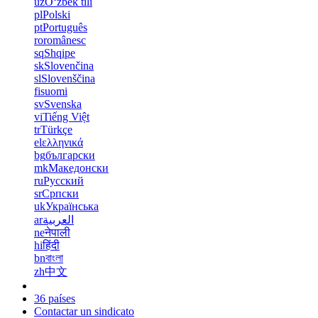
uz
Oʻzbek tili
pl
Polski
pt
Português
ro
românesc
sq
Shqipe
sk
Slovenčina
sl
Slovenščina
fi
suomi
sv
Svenska
vi
Tiếng Việt
tr
Türkçe
el
ελληνικά
bg
български
mk
Македонски
ru
Русский
sr
Српски
uk
Українська
ar
العربية
ne
नेपाली
hi
हिंदी
bn
বাংলা
zh
中文
36 países
Contactar un sindicato