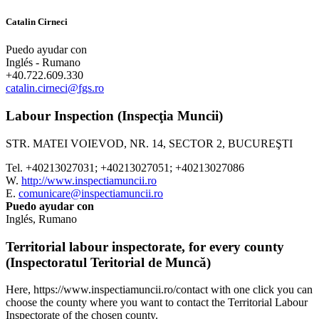
Catalin Cirneci
Puedo ayudar con
Inglés - Rumano
+40.722.609.330
catalin.cirneci@fgs.ro
Labour Inspection (Inspecţia Muncii)
STR. MATEI VOIEVOD, NR. 14, SECTOR 2, BUCUREŞTI
Tel. +40213027031; +40213027051; +40213027086
W.
http://www.inspectiamuncii.ro
E.
comunicare@inspectiamuncii.ro
Puedo ayudar con
Inglés, Rumano
Territorial labour inspectorate, for every county
(Inspectoratul Teritorial de Muncă)
Here, https://www.inspectiamuncii.ro/contact with one click you can
choose the county where you want to contact the Territorial Labour
Inspectorate of the chosen county.