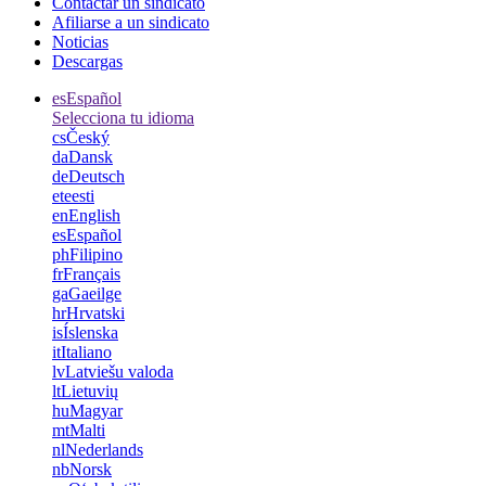
Contactar un sindicato
Afiliarse a un sindicato
Noticias
Descargas
es
Español
Selecciona tu idioma
cs
Český
da
Dansk
de
Deutsch
et
eesti
en
English
es
Español
ph
Filipino
fr
Français
ga
Gaeilge
hr
Hrvatski
is
Íslenska
it
Italiano
lv
Latviešu valoda
lt
Lietuvių
hu
Magyar
mt
Malti
nl
Nederlands
nb
Norsk