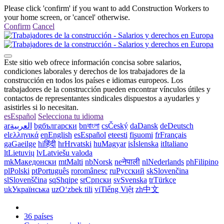
Please click 'confirm' if you want to add Construction Workers to
your home screen, or 'cancel' otherwise.
Confirm
Cancel
Este sitio web ofrece información concisa sobre salarios,
condiciones laborales y derechos de los trabajadores de la
construcción en todos los países e idiomas europeos. Los
trabajadores de la construcción pueden encontrar vínculos útiles y
contactos de representantes sindicales dispuestos a ayudarles y
asistirles si lo necesitan.
es
Español
Selecciona tu idioma
ar
العربية
bg
български
bn
বাংলা
cs
Český
da
Dansk
de
Deutsch
el
ελληνικά
en
English
es
Español
et
eesti
fi
suomi
fr
Français
ga
Gaeilge
hi
हिंदी
hr
Hrvatski
hu
Magyar
is
Íslenska
it
Italiano
lt
Lietuvių
lv
Latviešu valoda
mk
Македонски
mt
Malti
nb
Norsk
ne
नेपाली
nl
Nederlands
ph
Filipino
pl
Polski
pt
Português
ro
românesc
ru
Русский
sk
Slovenčina
sl
Slovenščina
sq
Shqipe
sr
Српски
sv
Svenska
tr
Türkçe
uk
Українська
uz
Oʻzbek tili
vi
Tiếng Việt
zh
中文
36 países