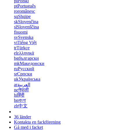
pl
Polski
pt
Português
ro
românesc
sq
Shqipe
sk
Slovenčina
sl
Slovenščina
fi
suomi
sv
Svenska
vi
Tiếng Việt
tr
Türkçe
el
ελληνικά
bg
български
mk
Македонски
ru
Русский
sr
Српски
uk
Українська
ar
العربية
ne
नेपाली
hi
हिंदी
bn
বাংলা
zh
中文
36 länder
Kontakta en fackförening
Gå med i facket