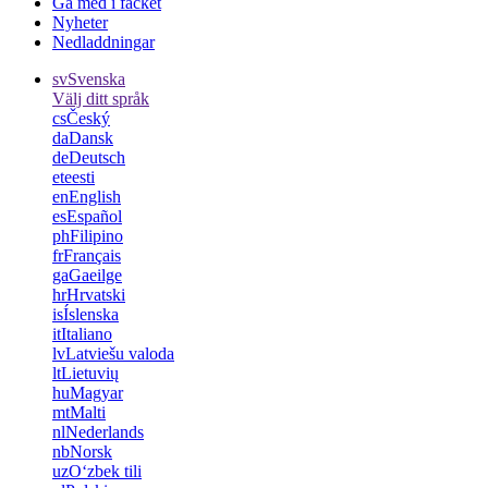
Gå med i facket
Nyheter
Nedladdningar
sv
Svenska
Välj ditt språk
cs
Český
da
Dansk
de
Deutsch
et
eesti
en
English
es
Español
ph
Filipino
fr
Français
ga
Gaeilge
hr
Hrvatski
is
Íslenska
it
Italiano
lv
Latviešu valoda
lt
Lietuvių
hu
Magyar
mt
Malti
nl
Nederlands
nb
Norsk
uz
Oʻzbek tili