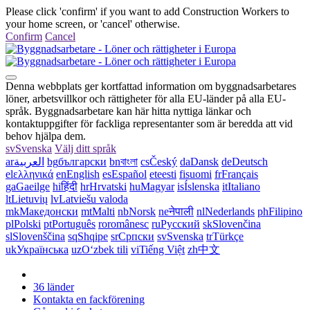
Please click 'confirm' if you want to add Construction Workers to
your home screen, or 'cancel' otherwise.
Confirm
Cancel
Denna webbplats ger kortfattad information om byggnadsarbetares
löner, arbetsvillkor och rättigheter för alla EU-länder på alla EU-
språk. Byggnadsarbetare kan här hitta nyttiga länkar och
kontaktuppgifter för fackliga representanter som är beredda att vid
behov hjälpa dem.
sv
Svenska
Välj ditt språk
ar
العربية
bg
български
bn
বাংলা
cs
Český
da
Dansk
de
Deutsch
el
ελληνικά
en
English
es
Español
et
eesti
fi
suomi
fr
Français
ga
Gaeilge
hi
हिंदी
hr
Hrvatski
hu
Magyar
is
Íslenska
it
Italiano
lt
Lietuvių
lv
Latviešu valoda
mk
Македонски
mt
Malti
nb
Norsk
ne
नेपाली
nl
Nederlands
ph
Filipino
pl
Polski
pt
Português
ro
românesc
ru
Русский
sk
Slovenčina
sl
Slovenščina
sq
Shqipe
sr
Српски
sv
Svenska
tr
Türkçe
uk
Українська
uz
Oʻzbek tili
vi
Tiếng Việt
zh
中文
36 länder
Kontakta en fackförening