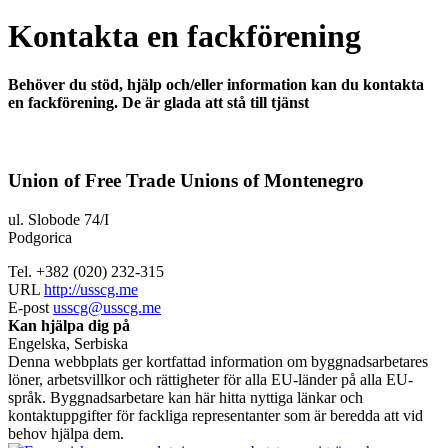
Kontakta en fackförening
Behöver du stöd, hjälp och/eller information kan du kontakta
en fackförening. De är glada att stå till tjänst
Union of Free Trade Unions of Montenegro
ul. Slobode 74/I
Podgorica
Tel. +382 (020) 232-315
URL
http://usscg.me
E-post
usscg@usscg.me
Kan hjälpa dig på
Engelska, Serbiska
Denna webbplats ger kortfattad information om byggnadsarbetares
löner, arbetsvillkor och rättigheter för alla EU-länder på alla EU-
språk. Byggnadsarbetare kan här hitta nyttiga länkar och
kontaktuppgifter för fackliga representanter som är beredda att vid
behov hjälpa dem.