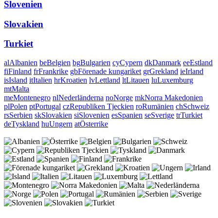
Slovenien
Slovakien
Turkiet
al
Albanien
be
Belgien
bg
Bulgarien
cy
Cypern
dk
Danmark
ee
Estland
fi
Finland
fr
Frankrike
gb
Förenade kungariket
gr
Grekland
ie
Irland
is
Island
it
Italien
hr
Kroatien
lv
Lettland
lt
Litauen
lu
Luxemburg
mt
Malta
me
Montenegro
nl
Nederländerna
no
Norge
mk
Norra Makedonien
pl
Polen
pt
Portugal
cz
Republiken Tjeckien
ro
Rumänien
ch
Schweiz
rs
Serbien
sk
Slovakien
si
Slovenien
es
Spanien
se
Sverige
tr
Turkiet
de
Tyskland
hu
Ungern
at
Österrike