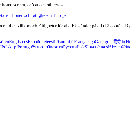
 home screen, or 'cancel' otherwise.
, arbetsvillkor och rättigheter för alla EU-länder på alla EU-språk. By
κά
en
English
es
Español
et
eesti
fi
suomi
fr
Français
ga
Gaeilge
hi
हिंदी
hr
Hr
l
Polski
pt
Português
ro
românesc
ru
Русский
sk
Slovenčina
sl
Slovenščin