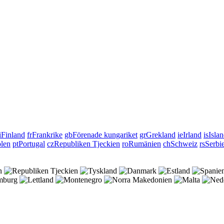
i
Finland
fr
Frankrike
gb
Förenade kungariket
gr
Grekland
ie
Irland
is
Isla
len
pt
Portugal
cz
Republiken Tjeckien
ro
Rumänien
ch
Schweiz
rs
Serbi