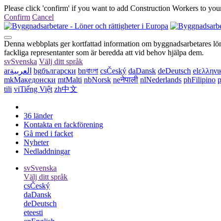
Please click 'confirm' if you want to add Construction Workers to your
Confirm
Cancel
Denna webbplats ger kortfattad information om byggnadsarbetares löner
fackliga representanter som är beredda att vid behov hjälpa dem.
sv
Svenska
Välj ditt språk
ar
العربية
bg
български
bn
বাংলা
cs
Český
da
Dansk
de
Deutsch
el
ελληνι
mk
Македонски
mt
Malti
nb
Norsk
ne
नेपाली
nl
Nederlands
ph
Filipino
p
tili
vi
Tiếng Việt
zh
中文
36 länder
Kontakta en fackförening
Gå med i facket
Nyheter
Nedladdningar
sv
Svenska
Välj ditt språk
cs
Český
da
Dansk
de
Deutsch
et
eesti