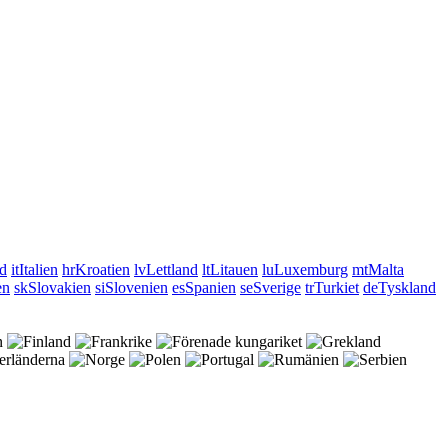
nd
it
Italien
hr
Kroatien
lv
Lettland
lt
Litauen
lu
Luxemburg
mt
Malta
en
sk
Slovakien
si
Slovenien
es
Spanien
se
Sverige
tr
Turkiet
de
Tyskland