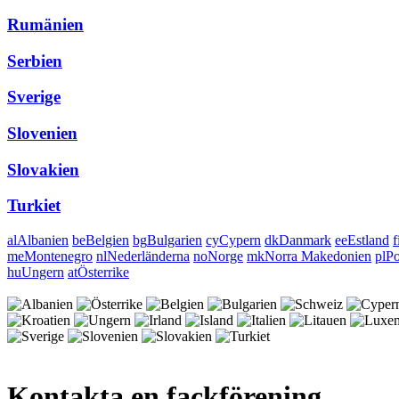
Rumänien
Serbien
Sverige
Slovenien
Slovakien
Turkiet
al
Albanien
be
Belgien
bg
Bulgarien
cy
Cypern
dk
Danmark
ee
Estland
f
me
Montenegro
nl
Nederländerna
no
Norge
mk
Norra Makedonien
pl
Po
hu
Ungern
at
Österrike
Kontakta en fackförening