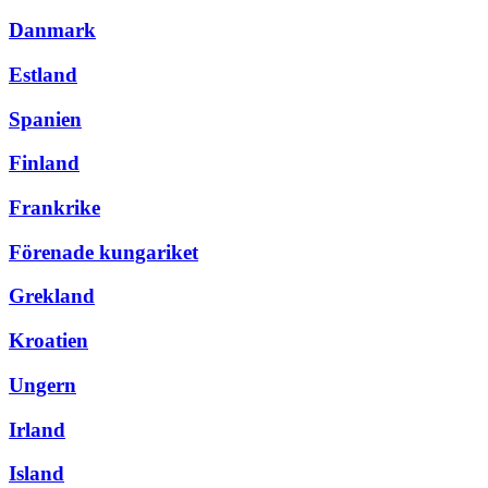
Danmark
Estland
Spanien
Finland
Frankrike
Förenade kungariket
Grekland
Kroatien
Ungern
Irland
Island