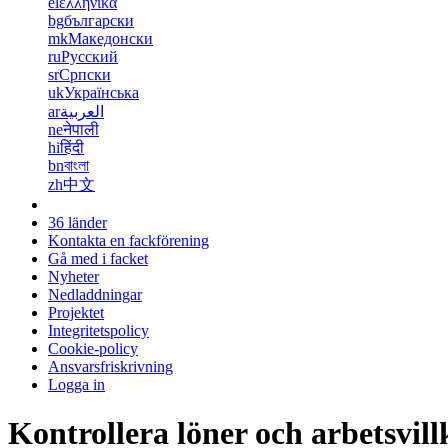
el
ελληνικά
bg
български
mk
Македонски
ru
Русский
sr
Српски
uk
Українська
ar
العربية
ne
नेपाली
hi
हिंदी
bn
বাংলা
zh
中文
36 länder
Kontakta en fackförening
Gå med i facket
Nyheter
Nedladdningar
Projektet
Integritetspolicy
Cookie-policy
Ansvarsfriskrivning
Logga in
Kontrollera löner och arbetsvill