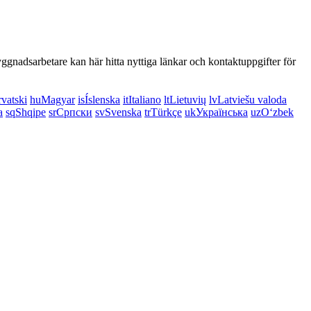
ggnadsarbetare kan här hitta nyttiga länkar och kontaktuppgifter för
vatski
hu
Magyar
is
Íslenska
it
Italiano
lt
Lietuvių
lv
Latviešu valoda
a
sq
Shqipe
sr
Српски
sv
Svenska
tr
Türkçe
uk
Українська
uz
Oʻzbek