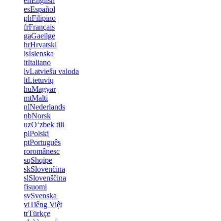
en
English
es
Español
ph
Filipino
fr
Français
ga
Gaeilge
hr
Hrvatski
is
Íslenska
it
Italiano
lv
Latviešu valoda
lt
Lietuvių
hu
Magyar
mt
Malti
nl
Nederlands
nb
Norsk
uz
Oʻzbek tili
pl
Polski
pt
Português
ro
românesc
sq
Shqipe
sk
Slovenčina
sl
Slovenščina
fi
suomi
sv
Svenska
vi
Tiếng Việt
tr
Türkçe