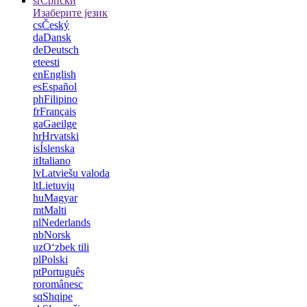
sr
Српски
Изаберите језик
cs
Český
da
Dansk
de
Deutsch
et
eesti
en
English
es
Español
ph
Filipino
fr
Français
ga
Gaeilge
hr
Hrvatski
is
Íslenska
it
Italiano
lv
Latviešu valoda
lt
Lietuvių
hu
Magyar
mt
Malti
nl
Nederlands
nb
Norsk
uz
Oʻzbek tili
pl
Polski
pt
Português
ro
românesc
sq
Shqipe