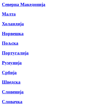
Северна Македонија
Малта
Холандија
Норвешка
Пољска
Португалија
Румунија
Србија
Шведска
Словенија
Словачка