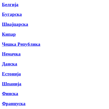
Белгија
Бугарска
Швајцарска
Кипар
Чешка Република
Немачка
Данска
Естонија
Шпанија
Финска
Француска