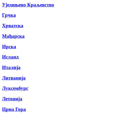
Уједињено Краљевство
Грчка
Хрватска
Мађарска
Ирска
Исланд
Италија
Литванија
Луксембург
Летонија
Црна Гора