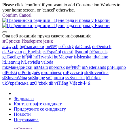
Please click 'confirm' if you want to add Construction Workers to
your home screen, or 'cancel' otherwise.
Confirm
Cancel
Ова веб локација пружа сажете информације
sr
Српски
Изаберите језик
ar
العربية
bg
български
bn
বাংলা
cs
Český
da
Dansk
de
Deutsch
el
ελληνικά
en
English
es
Español
et
eesti
fi
suomi
fr
Français
ga
Gaeilge
hi
हिंदी
hr
Hrvatski
hu
Magyar
is
Íslenska
it
Italiano
lt
Lietuvių
lv
Latviešu valoda
mk
Македонски
mt
Malti
nb
Norsk
ne
नेपाली
nl
Nederlands
ph
Filipino
pl
Polski
pt
Português
ro
românesc
ru
Русский
sk
Slovenčina
sl
Slovenščina
sq
Shqipe
sr
Српски
sv
Svenska
tr
Türkçe
uk
Українська
uz
Oʻzbek tili
vi
Tiếng Việt
zh
中文
36 држава
Контактирајте синдикат
Придружите се синдикату
Новости
Преузимања