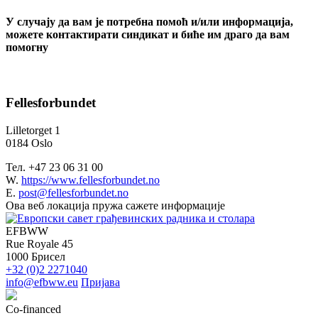
У случају да вам је потребна помоћ и/или информација,
можете контактирати синдикат и биће им драго да вам
помогну
Fellesforbundet
Lilletorget 1
0184 Oslo
Тел. +47 23 06 31 00
W.
https://www.fellesforbundet.no
E.
post@fellesforbundet.no
Ова веб локација пружа сажете информације
EFBWW
Rue Royale 45
1000 Брисел
+32 (0)2 2271040
info@efbww.eu
Пријава
Co-financed