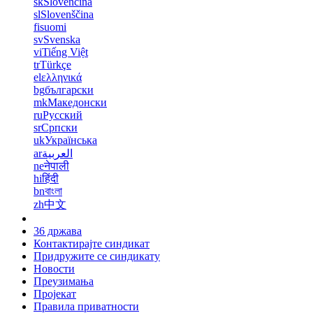
sk
Slovenčina
sl
Slovenščina
fi
suomi
sv
Svenska
vi
Tiếng Việt
tr
Türkçe
el
ελληνικά
bg
български
mk
Македонски
ru
Русский
sr
Српски
uk
Українська
ar
العربية
ne
नेपाली
hi
हिंदी
bn
বাংলা
zh
中文
36 држава
Контактирајте синдикат
Придружите се синдикату
Новости
Преузимања
Пројекат
Правила приватности