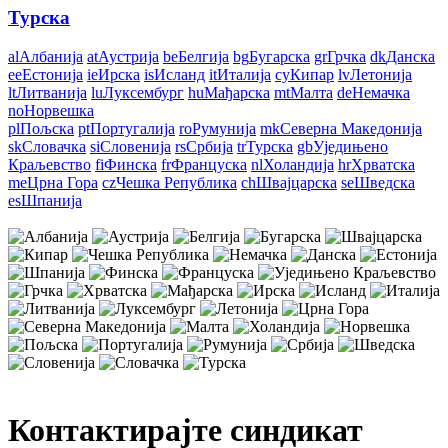
Турска
al
Албанија
at
Аустрија
be
Белгија
bg
Бугарска
gr
Грчка
dk
Данска
ee
Естонија
ie
Ирска
is
Исланд
it
Италија
cy
Кипар
lv
Летонија
lt
Литванија
lu
Луксембург
hu
Мађарска
mt
Малта
de
Немачка
no
Норвешка
pl
Пољска
pt
Португалија
ro
Румунија
mk
Северна Македонија
sk
Словачка
si
Словенија
rs
Србија
tr
Турска
gb
Уједињено
Краљевство
fi
Финска
fr
Француска
nl
Холандија
hr
Хрватска
me
Црна Гора
cz
Чешка Република
ch
Швајцарска
se
Шведска
es
Шпанија
Контактирајте синдикат