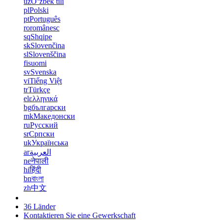
uz
Oʻzbek tili
pl
Polski
pt
Português
ro
românesc
sq
Shqipe
sk
Slovenčina
sl
Slovenščina
fi
suomi
sv
Svenska
vi
Tiếng Việt
tr
Türkçe
el
ελληνικά
bg
български
mk
Македонски
ru
Русский
sr
Српски
uk
Українська
ar
العربية
ne
नेपाली
hi
हिंदी
bn
বাংলা
zh
中文
36 Länder
Kontaktieren Sie eine Gewerkschaft