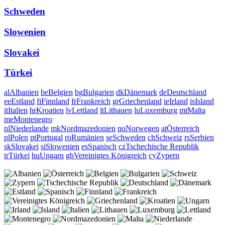
Schweden
Slowenien
Slovakei
Türkei
al
Albanien
be
Belgien
bg
Bulgarien
dk
Dänemark
de
Deutschland
ee
Estland
fi
Finnland
fr
Frankreich
gr
Griechenland
ie
Irland
is
Island
it
Italien
hr
Kroatien
lv
Lettland
lt
Lithauen
lu
Luxemburg
mt
Malta
me
Montenegro
nl
Niederlande
mk
Nordmazedonien
no
Norwegen
at
Österreich
pl
Polen
pt
Portugal
ro
Rumänien
se
Schweden
ch
Schweiz
rs
Serbien
sk
Slovakei
si
Slowenien
es
Spanisch
cz
Tschechische Republik
tr
Türkei
hu
Ungarn
gb
Vereinigtes Königreich
cy
Zypern