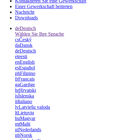
Kontaktieren Sie eine Gewerkschaft
Einer Gewerkschaft beitreten
Nachricht
Downloads
de
Deutsch
Wählen Sie Ihre Sprache
cs
Český
da
Dansk
de
Deutsch
et
eesti
en
English
es
Español
ph
Filipino
fr
Français
ga
Gaeilge
hr
Hrvatski
is
Íslenska
it
Italiano
lv
Latviešu valoda
lt
Lietuvių
hu
Magyar
mt
Malti
nl
Nederlands
nb
Norsk