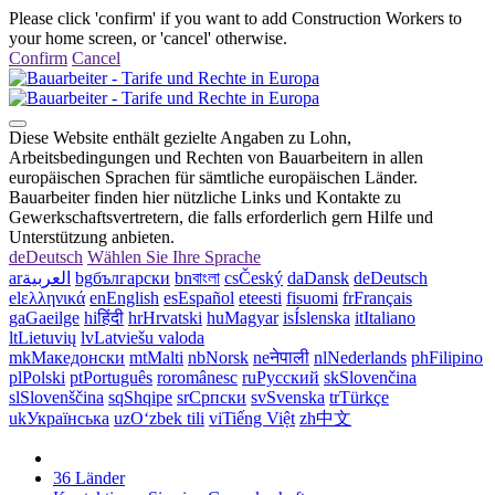
Please click 'confirm' if you want to add Construction Workers to
your home screen, or 'cancel' otherwise.
Confirm
Cancel
Diese Website enthält gezielte Angaben zu Lohn,
Arbeitsbedingungen und Rechten von Bauarbeitern in allen
europäischen Sprachen für sämtliche europäischen Länder.
Bauarbeiter finden hier nützliche Links und Kontakte zu
Gewerkschaftsvertretern, die falls erforderlich gern Hilfe und
Unterstützung anbieten.
de
Deutsch
Wählen Sie Ihre Sprache
ar
العربية
bg
български
bn
বাংলা
cs
Český
da
Dansk
de
Deutsch
el
ελληνικά
en
English
es
Español
et
eesti
fi
suomi
fr
Français
ga
Gaeilge
hi
हिंदी
hr
Hrvatski
hu
Magyar
is
Íslenska
it
Italiano
lt
Lietuvių
lv
Latviešu valoda
mk
Македонски
mt
Malti
nb
Norsk
ne
नेपाली
nl
Nederlands
ph
Filipino
pl
Polski
pt
Português
ro
românesc
ru
Русский
sk
Slovenčina
sl
Slovenščina
sq
Shqipe
sr
Српски
sv
Svenska
tr
Türkçe
uk
Українська
uz
Oʻzbek tili
vi
Tiếng Việt
zh
中文
36 Länder