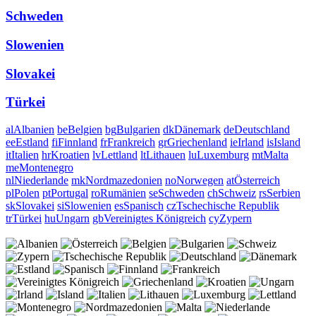
Schweden
Slowenien
Slovakei
Türkei
al
Albanien
be
Belgien
bg
Bulgarien
dk
Dänemark
de
Deutschland
ee
Estland
fi
Finnland
fr
Frankreich
gr
Griechenland
ie
Irland
is
Island
it
Italien
hr
Kroatien
lv
Lettland
lt
Lithauen
lu
Luxemburg
mt
Malta
me
Montenegro
nl
Niederlande
mk
Nordmazedonien
no
Norwegen
at
Österreich
pl
Polen
pt
Portugal
ro
Rumänien
se
Schweden
ch
Schweiz
rs
Serbien
sk
Slovakei
si
Slowenien
es
Spanisch
cz
Tschechische Republik
tr
Türkei
hu
Ungarn
gb
Vereinigtes Königreich
cy
Zypern