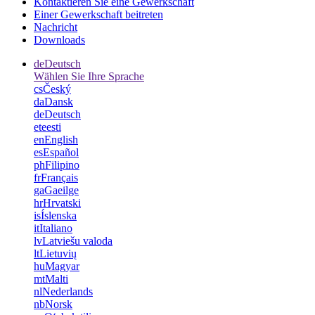
Kontaktieren Sie eine Gewerkschaft
Einer Gewerkschaft beitreten
Nachricht
Downloads
de
Deutsch
Wählen Sie Ihre Sprache
cs
Český
da
Dansk
de
Deutsch
et
eesti
en
English
es
Español
ph
Filipino
fr
Français
ga
Gaeilge
hr
Hrvatski
is
Íslenska
it
Italiano
lv
Latviešu valoda
lt
Lietuvių
hu
Magyar
mt
Malti
nl
Nederlands
nb
Norsk