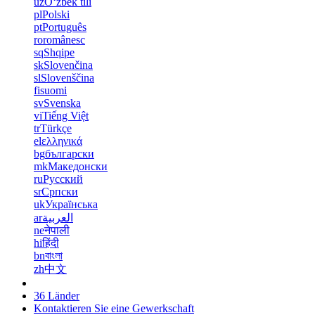
uz
Oʻzbek tili
pl
Polski
pt
Português
ro
românesc
sq
Shqipe
sk
Slovenčina
sl
Slovenščina
fi
suomi
sv
Svenska
vi
Tiếng Việt
tr
Türkçe
el
ελληνικά
bg
български
mk
Македонски
ru
Русский
sr
Српски
uk
Українська
ar
العربية
ne
नेपाली
hi
हिंदी
bn
বাংলা
zh
中文
36 Länder
Kontaktieren Sie eine Gewerkschaft