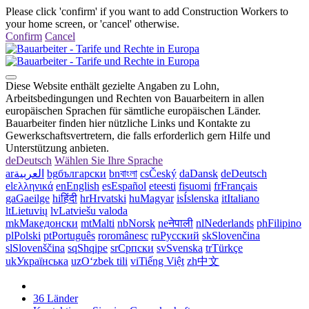
Please click 'confirm' if you want to add Construction Workers to
your home screen, or 'cancel' otherwise.
Confirm
Cancel
Diese Website enthält gezielte Angaben zu Lohn,
Arbeitsbedingungen und Rechten von Bauarbeitern in allen
europäischen Sprachen für sämtliche europäischen Länder.
Bauarbeiter finden hier nützliche Links und Kontakte zu
Gewerkschaftsvertretern, die falls erforderlich gern Hilfe und
Unterstützung anbieten.
de
Deutsch
Wählen Sie Ihre Sprache
ar
العربية
bg
български
bn
বাংলা
cs
Český
da
Dansk
de
Deutsch
el
ελληνικά
en
English
es
Español
et
eesti
fi
suomi
fr
Français
ga
Gaeilge
hi
हिंदी
hr
Hrvatski
hu
Magyar
is
Íslenska
it
Italiano
lt
Lietuvių
lv
Latviešu valoda
mk
Македонски
mt
Malti
nb
Norsk
ne
नेपाली
nl
Nederlands
ph
Filipino
pl
Polski
pt
Português
ro
românesc
ru
Русский
sk
Slovenčina
sl
Slovenščina
sq
Shqipe
sr
Српски
sv
Svenska
tr
Türkçe
uk
Українська
uz
Oʻzbek tili
vi
Tiếng Việt
zh
中文
36 Länder