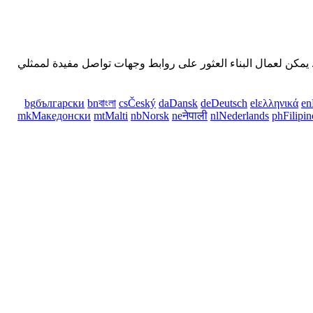
 يمكن لعمال البناء العثور على روابط وجهات تواصل مفيدة لممثلي
bg
български
bn
বাংলা
cs
Český
da
Dansk
de
Deutsch
el
ελληνικά
en
mk
Македонски
mt
Malti
nb
Norsk
ne
नेपाली
nl
Nederlands
ph
Filipin