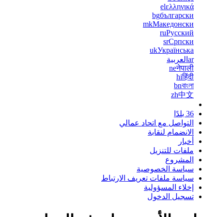
el
ελληνικά
bg
български
mk
Македонски
ru
Русский
sr
Српски
uk
Українська
ar
العربية
ne
नेपाली
hi
हिंदी
bn
বাংলা
zh
中文
36 بلدًا
التواصل مع اتحاد عمالي
الانضمام لنقابة
أخبار
ملفات للتنزيل
المشروع
سياسة الخصوصية
سياسة ملفات تعريف الارتباط
إخلاء المسؤولية
تسجيل الدخول