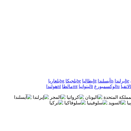
ie
إيرلندا
is
آيسلندا
it
إيطاليا
be
بلجيكا
bg
بلغاريا
لاتفيا
lu
لوكسمبورغ
lt
ليتوانيا
mt
مالطا
nl
هولندا