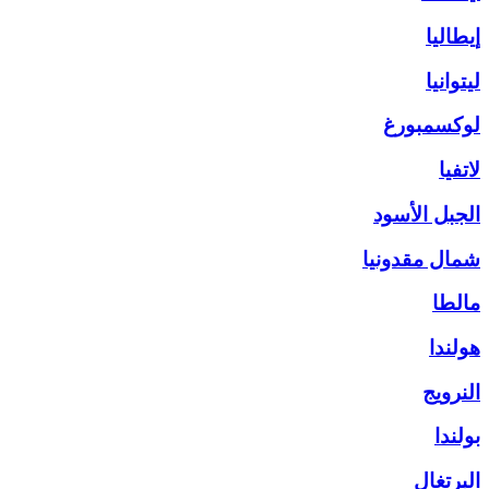
إيطاليا
ليتوانيا
لوكسمبورغ
لاتفيا
الجبل الأسود
شمال مقدونيا
مالطا
هولندا
النرويج
بولندا
البرتغال