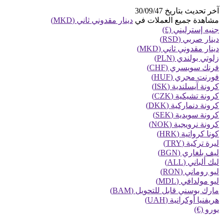
آخر تحديث بتاريخ 30/09/47
مشاهدة جميع العملات في
دينار مقدوني ثاني (MKD)
جنيه إسترليني (£)
دينار صربي (RSD)
دينار مقدوني ثاني (MKD)
زلوتي بولندي (PLN)
فرنك سويسري (CHF)
فورنت مجري (HUF)
كرونة آيسلندية (ISK)
كرونة تشيكية (CZK)
كرونة دنماركية (DKK)
كرونة سويدية (SEK)
كرونة نرويجية (NOK)
كونا كرواتية (HRK)
ليرة تركية (TRY)
ليف بلغاري (BGN)
ليك ألباني (ALL)
ليو روماني (RON)
ليو مولدافي (MDL)
مارك بوسني قابل للتحويل (BAM)
هريفنيا أوكرانية (UAH)
يورو (€)