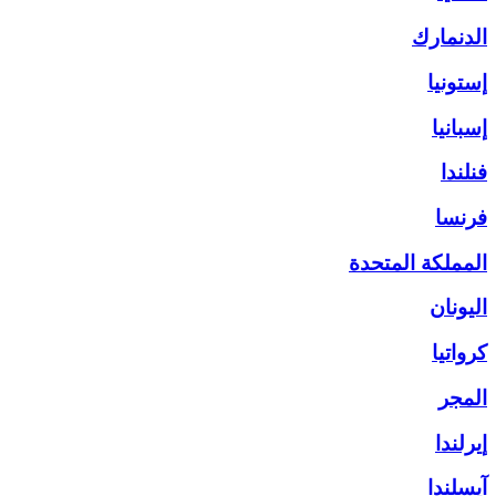
الدنمارك
إستونيا
إسبانيا
فنلندا
فرنسا
المملكة المتحدة
اليونان
كرواتيا
المجر
إيرلندا
آيسلندا