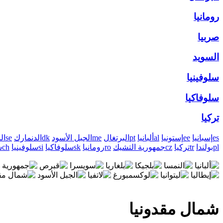
رومانيا
صربيا
السويد
سلوفينيا
سلوفاكيا
تركيا
es
إسبانيا
ee
إستونيا
al
ألبانيا
pt
البرتغال
me
الجبل الأسود
dk
الدنمارك
se
ال
pl
بولندا
tr
تركيا
cz
جمهورية التشيك
ro
رومانيا
sk
سلوفاكيا
si
سلوفينيا
ch
س
شمال مقدونيا