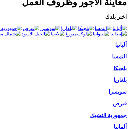
معاينة الأجور وظروف العمل
اختر بلدك
ألبانيا
النمسا
بلجيكا
بلغاريا
سويسرا
قبرص
جمهورية التشيك
ألمانيا