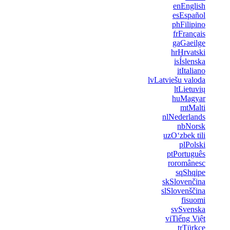
en
English
es
Español
ph
Filipino
fr
Français
ga
Gaeilge
hr
Hrvatski
is
Íslenska
it
Italiano
lv
Latviešu valoda
lt
Lietuvių
hu
Magyar
mt
Malti
nl
Nederlands
nb
Norsk
uz
Oʻzbek tili
pl
Polski
pt
Português
ro
românesc
sq
Shqipe
sk
Slovenčina
sl
Slovenščina
fi
suomi
sv
Svenska
vi
Tiếng Việt
tr
Türkçe