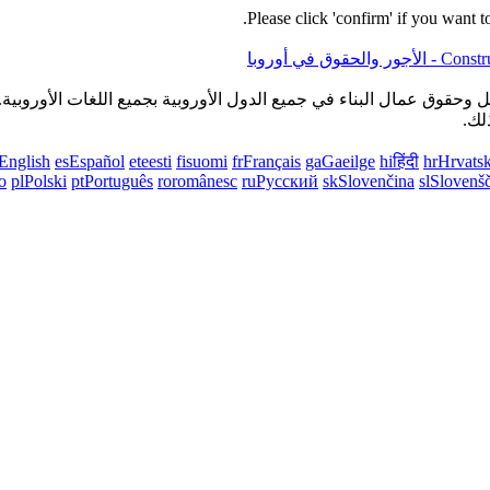
Please click 'confirm' if you want 
حقوق عمال البناء في جميع الدول الأوروبية بجميع اللغات الأوروبية.
لك.
English
es
Español
et
eesti
fi
suomi
fr
Français
ga
Gaeilge
hi
हिंदी
hr
Hrvatsk
o
pl
Polski
pt
Português
ro
românesc
ru
Русский
sk
Slovenčina
sl
Slovenš