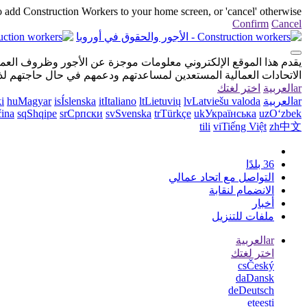
to add Construction Workers to your home screen, or 'cancel' otherwise.
Confirm
Cancel
يقدم هذا الموقع الإلكتروني معلومات موجزة عن الأجور وظروف العمل و
الاتحادات العمالية المستعدين لمساعدتهم ودعمهم في حال حاجتهم لذ
ar
العربية
اختر لغتك
ar
العربية
Latviešu valoda
lv
Lietuvių
lt
Italiano
it
Íslenska
is
Magyar
hu
i
čina
sq
Shqipe
sr
Српски
sv
Svenska
tr
Türkçe
uk
Українська
uz
Oʻzbek
tili
vi
Tiếng Việt
zh
中文
36 بلدًا
التواصل مع اتحاد عمالي
الانضمام لنقابة
أخبار
ملفات للتنزيل
ar
العربية
اختر لغتك
cs
Český
da
Dansk
de
Deutsch
et
eesti