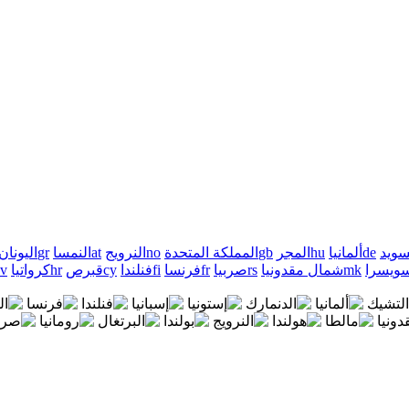
سويد
de
ألمانيا
hu
المجر
gb
المملكة المتحدة
no
النرويج
at
النمسا
gr
اليونان
ويسرا
mk
شمال مقدونيا
rs
صربيا
fr
فرنسا
fi
فنلندا
cy
قبرص
hr
كرواتيا
lv