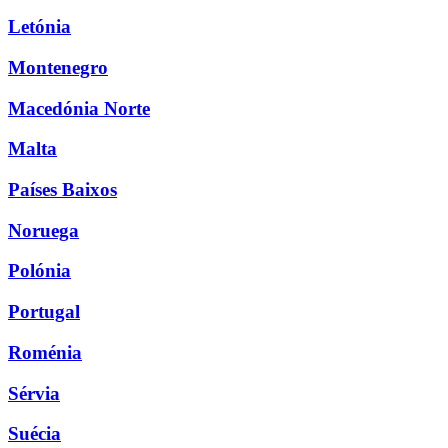
Letónia
Montenegro
Macedónia Norte
Malta
Países Baixos
Noruega
Polónia
Portugal
Roménia
Sérvia
Suécia