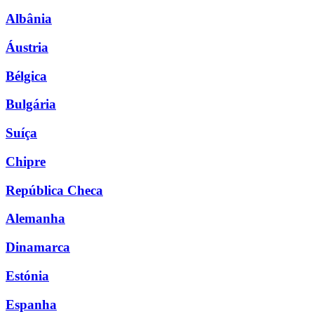
Albânia
Áustria
Bélgica
Bulgária
Suíça
Chipre
República Checa
Alemanha
Dinamarca
Estónia
Espanha