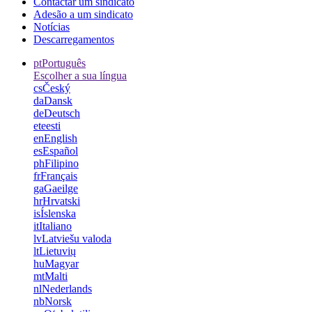
Contactar um sindicato
Adesão a um sindicato
Notícias
Descarregamentos
pt
Português
Escolher a sua língua
cs
Český
da
Dansk
de
Deutsch
et
eesti
en
English
es
Español
ph
Filipino
fr
Français
ga
Gaeilge
hr
Hrvatski
is
Íslenska
it
Italiano
lv
Latviešu valoda
lt
Lietuvių
hu
Magyar
mt
Malti
nl
Nederlands
nb
Norsk