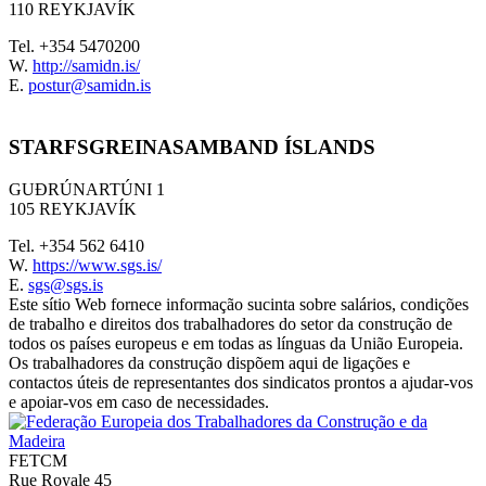
110 REYKJAVÍK
Tel. +354 5470200
W.
http://samidn.is/
E.
postur@samidn.is
STARFSGREINASAMBAND ÍSLANDS
GUÐRÚNARTÚNI 1
105 REYKJAVÍK
Tel. +354 562 6410
W.
https://www.sgs.is/
E.
sgs@sgs.is
Este sítio Web fornece informação sucinta sobre salários, condições
de trabalho e direitos dos trabalhadores do setor da construção de
todos os países europeus e em todas as línguas da União Europeia.
Os trabalhadores da construção dispõem aqui de ligações e
contactos úteis de representantes dos sindicatos prontos a ajudar-vos
e apoiar-vos em caso de necessidades.
FETCM
Rue Royale 45