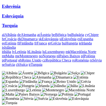
Eslovénia
Eslováquia
Turquia
al
Albânia
de
Alemanha
at
Áustria
be
Bélgica
bg
Bulgária
cy
Chipre
hr
Croácia
dk
Dinamarca
sk
Eslováquia
si
Eslovénia
es
Espanha
ee
Estónia
fi
Finlândia
fr
França
gr
Grécia
hu
Hungria
ie
Irlanda
is
Islândia
it
Itália
lv
Letónia
lt
Lituânia
lu
Luxemburgo
mk
Macedónia Norte
mt
Malta
me
Montenegro
no
Noruega
nl
Países Baixos
pl
Polónia
pt
Portugal
gb
Reino Unido
cz
República Checa
ro
Roménia
rs
Sérvia
se
Suécia
ch
Suíça
tr
Turquia