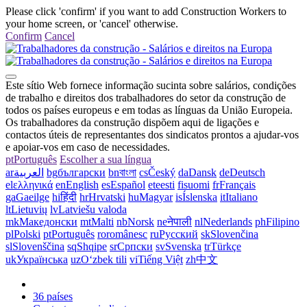
Please click 'confirm' if you want to add Construction Workers to
your home screen, or 'cancel' otherwise.
Confirm
Cancel
Este sítio Web fornece informação sucinta sobre salários, condições
de trabalho e direitos dos trabalhadores do setor da construção de
todos os países europeus e em todas as línguas da União Europeia.
Os trabalhadores da construção dispõem aqui de ligações e
contactos úteis de representantes dos sindicatos prontos a ajudar-vos
e apoiar-vos em caso de necessidades.
pt
Português
Escolher a sua língua
ar
العربية
bg
български
bn
বাংলা
cs
Český
da
Dansk
de
Deutsch
el
ελληνικά
en
English
es
Español
et
eesti
fi
suomi
fr
Français
ga
Gaeilge
hi
हिंदी
hr
Hrvatski
hu
Magyar
is
Íslenska
it
Italiano
lt
Lietuvių
lv
Latviešu valoda
mk
Македонски
mt
Malti
nb
Norsk
ne
नेपाली
nl
Nederlands
ph
Filipino
pl
Polski
pt
Português
ro
românesc
ru
Русский
sk
Slovenčina
sl
Slovenščina
sq
Shqipe
sr
Српски
sv
Svenska
tr
Türkçe
uk
Українська
uz
Oʻzbek tili
vi
Tiếng Việt
zh
中文
36 países