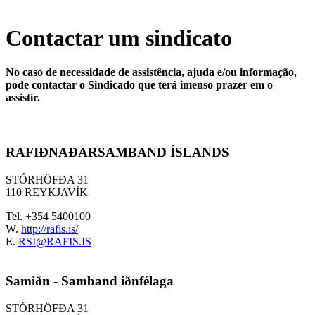
Contactar um sindicato
No caso de necessidade de assistência, ajuda e/ou informação,
pode contactar o Sindicado que terá imenso prazer em o
assistir.
RAFIÐNAÐARSAMBAND ÍSLANDS
STÓRHÖFÐA 31
110 REYKJAVÍK
Tel. +354 5400100
W.
http://rafis.is/
E.
RSI@RAFIS.IS
Samiðn - Samband iðnfélaga
STÓRHÖFÐA 31