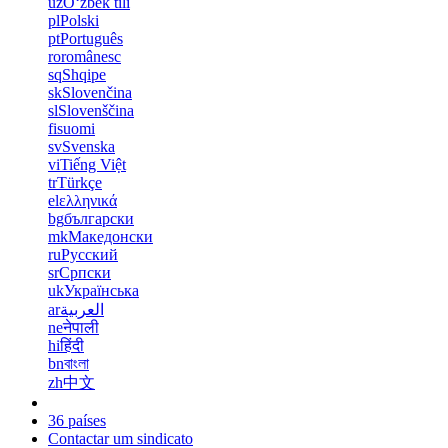
uz
Oʻzbek tili
pl
Polski
pt
Português
ro
românesc
sq
Shqipe
sk
Slovenčina
sl
Slovenščina
fi
suomi
sv
Svenska
vi
Tiếng Việt
tr
Türkçe
el
ελληνικά
bg
български
mk
Македонски
ru
Русский
sr
Српски
uk
Українська
ar
العربية
ne
नेपाली
hi
हिंदी
bn
বাংলা
zh
中文
36 países
Contactar um sindicato