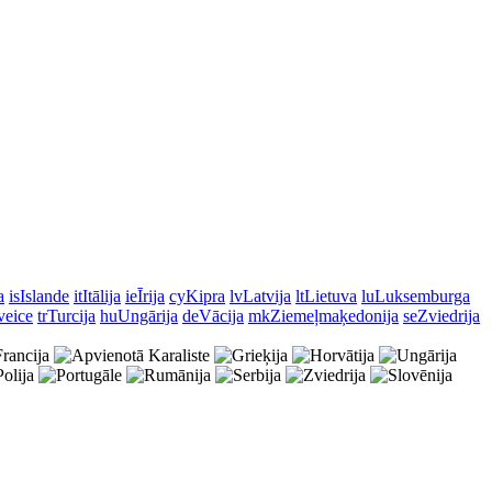
a
is
Islande
it
Itālija
ie
Īrija
cy
Kipra
lv
Latvija
lt
Lietuva
lu
Luksemburga
veice
tr
Turcija
hu
Ungārija
de
Vācija
mk
Ziemeļmaķedonija
se
Zviedrija