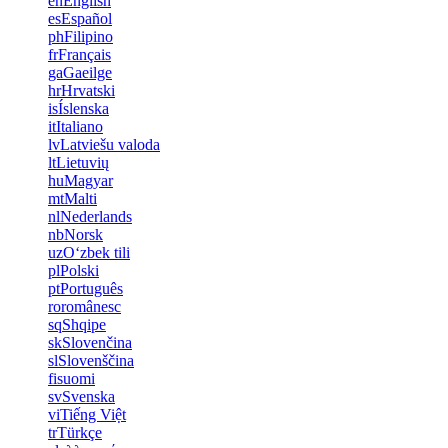
en
English
es
Español
ph
Filipino
fr
Français
ga
Gaeilge
hr
Hrvatski
is
Íslenska
it
Italiano
lv
Latviešu valoda
lt
Lietuvių
hu
Magyar
mt
Malti
nl
Nederlands
nb
Norsk
uz
Oʻzbek tili
pl
Polski
pt
Português
ro
românesc
sq
Shqipe
sk
Slovenčina
sl
Slovenščina
fi
suomi
sv
Svenska
vi
Tiếng Việt
tr
Türkçe