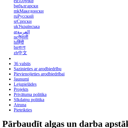
el
ελληνικά
bg
български
mk
Македонски
ru
Русский
sr
Српски
uk
Українська
ar
العربية
ne
नेपाली
hi
हिंदी
bn
বাংলা
zh
中文
36 valstis
Sazinieties ar arodbiedrību
Pievienojieties arodbiedrībai
Jaunumi
Lejupielādes
Projekts
Privātuma politika
Sīkdatņu politika
Atruna
Pieteikties
Pārbaudīt algas un darba apstā