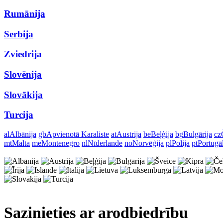
Rumānija
Serbija
Zviedrija
Slovēnija
Slovākija
Turcija
al
Albānija
gb
Apvienotā Karaliste
at
Austrija
be
Beļģija
bg
Bulgārija
cz
mt
Malta
me
Montenegro
nl
Nīderlande
no
Norvēģija
pl
Polija
pt
Portugā
Sazinieties ar arodbiedrību