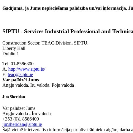
Gadījumā, ja Jums nepieciešama palīdzība un/vai informācija, Jūs
SIPTU - Services Industrial Professional and Technic
Construction Sector, TEAC Division, SIPTU,
Liberty Hall
Dublin 1
Tel. 01-8586300
A.
http://www.siptu.ie/
E.
teac@siptu.ie
Var palīdzēt Jums
Angļu valoda, Īru valoda, Poļu valoda
Jim Sheridan
Var palīdzēt Jums
Angļu valoda - Īru valoda
+353 (0)1 8586409
jimsheridan@siptu.ie
Šajā vietnē ir ietverta īsa informācija par būvstrādnieku algām, darba 