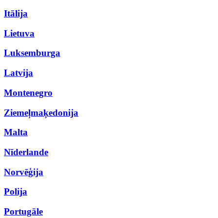
Itālija
Lietuva
Luksemburga
Latvija
Montenegro
Ziemeļmaķedonija
Malta
Nīderlande
Norvēģija
Polija
Portugāle