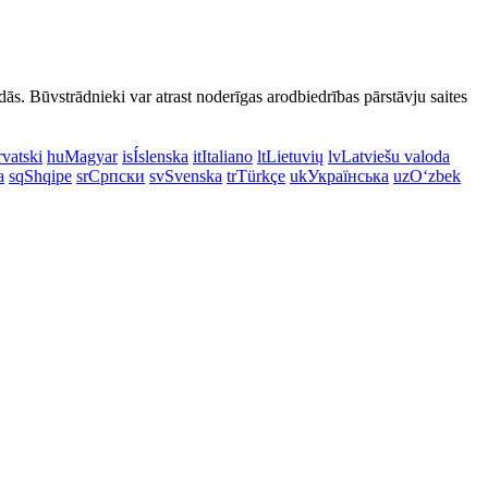
dās. Būvstrādnieki var atrast noderīgas arodbiedrības pārstāvju saites
vatski
hu
Magyar
is
Íslenska
it
Italiano
lt
Lietuvių
lv
Latviešu valoda
a
sq
Shqipe
sr
Српски
sv
Svenska
tr
Türkçe
uk
Українська
uz
Oʻzbek