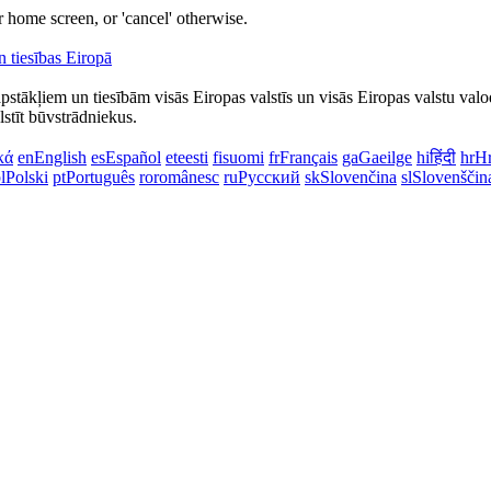
 home screen, or 'cancel' otherwise.
apstākļiem un tiesībām visās Eiropas valstīs un visās Eiropas valstu valo
lstīt būvstrādniekus.
κά
en
English
es
Español
et
eesti
fi
suomi
fr
Français
ga
Gaeilge
hi
हिंदी
hr
Hr
l
Polski
pt
Português
ro
românesc
ru
Русский
sk
Slovenčina
sl
Slovenščin