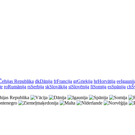
Čehijas Republika
dk
Dānija
fr
Francija
gr
Grieķija
hr
Horvātija
ee
Igaunij
le
ro
Rumānija
rs
Serbija
sk
Slovākija
si
Slovēnija
fi
Somija
es
Spānija
ch
Š