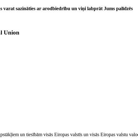
 varat sazināties ar arodbiedrību un viņi labprāt Jums palīdzēs
al Union
apstākļiem un tiesībām visās Eiropas valstīs un visās Eiropas valstu valo