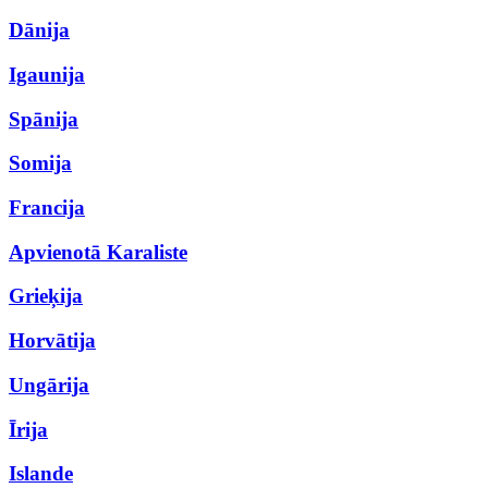
Dānija
Igaunija
Spānija
Somija
Francija
Apvienotā Karaliste
Grieķija
Horvātija
Ungārija
Īrija
Islande