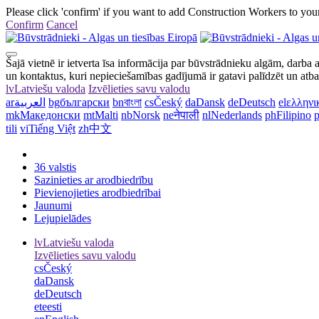
Please click 'confirm' if you want to add Construction Workers to your
Confirm
Cancel
Šajā vietnē ir ietverta īsa informācija par būvstrādnieku algām, darba 
un kontaktus, kuri nepieciešamības gadījumā ir gatavi palīdzēt un atba
lv
Latviešu valoda
Izvēlieties savu valodu
ar
العربية
bg
български
bn
বাংলা
cs
Český
da
Dansk
de
Deutsch
el
ελληνι
mk
Македонски
mt
Malti
nb
Norsk
ne
नेपाली
nl
Nederlands
ph
Filipino
p
tili
vi
Tiếng Việt
zh
中文
36 valstis
Sazinieties ar arodbiedrību
Pievienojieties arodbiedrībai
Jaunumi
Lejupielādes
lv
Latviešu valoda
Izvēlieties savu valodu
cs
Český
da
Dansk
de
Deutsch
et
eesti