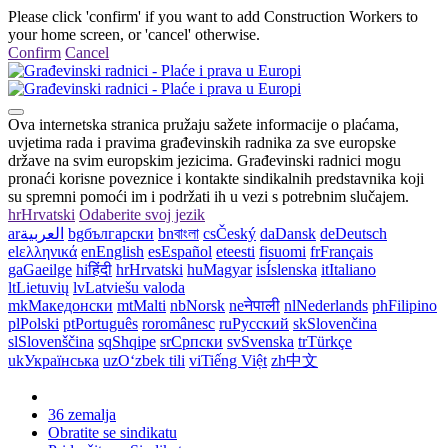
Please click 'confirm' if you want to add Construction Workers to
your home screen, or 'cancel' otherwise.
Confirm
Cancel
Ova internetska stranica pružaju sažete informacije o plaćama,
uvjetima rada i pravima građevinskih radnika za sve europske
države na svim europskim jezicima. Građevinski radnici mogu
pronaći korisne poveznice i kontakte sindikalnih predstavnika koji
su spremni pomoći im i podržati ih u vezi s potrebnim slučajem.
hr
Hrvatski
Odaberite svoj jezik
ar
العربية
bg
български
bn
বাংলা
cs
Český
da
Dansk
de
Deutsch
el
ελληνικά
en
English
es
Español
et
eesti
fi
suomi
fr
Français
ga
Gaeilge
hi
हिंदी
hr
Hrvatski
hu
Magyar
is
Íslenska
it
Italiano
lt
Lietuvių
lv
Latviešu valoda
mk
Македонски
mt
Malti
nb
Norsk
ne
नेपाली
nl
Nederlands
ph
Filipino
pl
Polski
pt
Português
ro
românesc
ru
Русский
sk
Slovenčina
sl
Slovenščina
sq
Shqipe
sr
Српски
sv
Svenska
tr
Türkçe
uk
Українська
uz
Oʻzbek tili
vi
Tiếng Việt
zh
中文
36 zemalja
Obratite se sindikatu