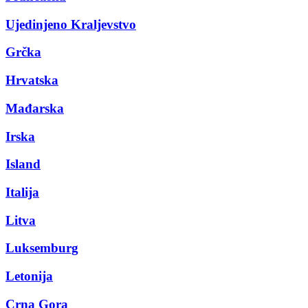
Ujedinjeno Kraljevstvo
Grčka
Hrvatska
Mađarska
Irska
Island
Italija
Litva
Luksemburg
Letonija
Crna Gora