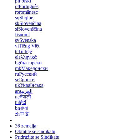
pl
Polski
pt
Português
ro
românesc
sq
Shqipe
sk
Slovenčina
sl
Slovenščina
fi
suomi
sv
Svenska
vi
Tiếng Việt
tr
Türkçe
el
ελληνικά
bg
български
mk
Македонски
ru
Русский
sr
Српски
uk
Українська
ar
العربية
ne
नेपाली
hi
हिंदी
bn
বাংলা
zh
中文
36 zemalja
Obratite se sindikatu
Pridružite se Sindikatu