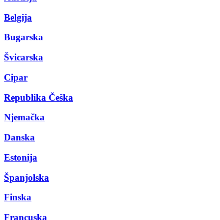
Belgija
Bugarska
Švicarska
Cipar
Republika Češka
Njemačka
Danska
Estonija
Španjolska
Finska
Francuska