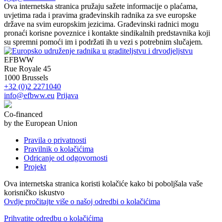
Ova internetska stranica pružaju sažete informacije o plaćama,
uvjetima rada i pravima građevinskih radnika za sve europske
države na svim europskim jezicima. Građevinski radnici mogu
pronaći korisne poveznice i kontakte sindikalnih predstavnika koji
su spremni pomoći im i podržati ih u vezi s potrebnim slučajem.
EFBWW
Rue Royale 45
1000 Brussels
+32 (0)2 2271040
info@efbww.eu
Prijava
Co-financed
by the European Union
Pravila o privatnosti
Pravilnik o kolačićima
Odricanje od odgovornosti
Projekt
Ova internetska stranica koristi kolačiće kako bi poboljšala vaše
korisničko iskustvo
Ovdje pročitajte više o našoj odredbi o kolačićima
Prihvatite odredbu o kolačićima