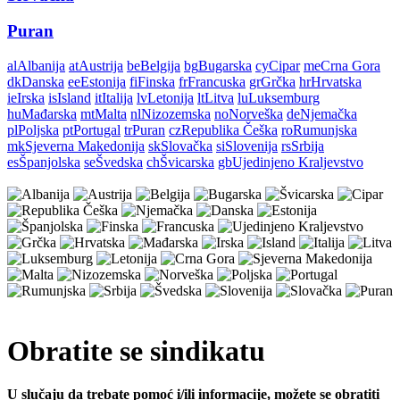
Puran
al
Albanija
at
Austrija
be
Belgija
bg
Bugarska
cy
Cipar
me
Crna Gora
dk
Danska
ee
Estonija
fi
Finska
fr
Francuska
gr
Grčka
hr
Hrvatska
ie
Irska
is
Island
it
Italija
lv
Letonija
lt
Litva
lu
Luksemburg
hu
Mađarska
mt
Malta
nl
Nizozemska
no
Norveška
de
Njemačka
pl
Poljska
pt
Portugal
tr
Puran
cz
Republika Češka
ro
Rumunjska
mk
Sjeverna Makedonija
sk
Slovačka
si
Slovenija
rs
Srbija
es
Španjolska
se
Švedska
ch
Švicarska
gb
Ujedinjeno Kraljevstvo
Obratite se sindikatu
U slučaju da trebate pomoć i/ili informacije, možete se obratiti