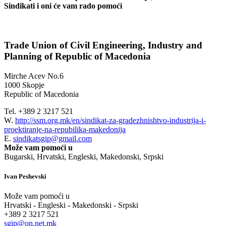
Sindikati i oni će vam rado pomoći
Trade Union of Civil Engineering, Industry and
Planning of Republic of Macedonia
Mirche Acev No.6
1000 Skopje
Republic of Macedonia
Tel. +389 2 3217 521
W.
http://ssm.org.mk/en/sindikat-za-gradezhnishtvo-industrija-i-
proektiranje-na-repubilika-makedonija
E.
sindikatsgip@gmail.com
Može vam pomoći u
Bugarski, Hrvatski, Engleski, Makedonski, Srpski
Ivan Peshevski
Može vam pomoći u
Hrvatski - Engleski - Makedonski - Srpski
+389 2 3217 521
sgip@on.net.mk