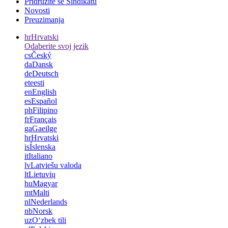
Pridružite se Sindikatu
Novosti
Preuzimanja
hr
Hrvatski
Odaberite svoj jezik
cs
Český
da
Dansk
de
Deutsch
et
eesti
en
English
es
Español
ph
Filipino
fr
Français
ga
Gaeilge
hr
Hrvatski
is
Íslenska
it
Italiano
lv
Latviešu valoda
lt
Lietuvių
hu
Magyar
mt
Malti
nl
Nederlands
nb
Norsk
uz
Oʻzbek tili