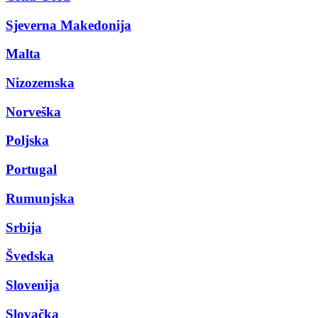
Sjeverna Makedonija
Malta
Nizozemska
Norveška
Poljska
Portugal
Rumunjska
Srbija
Švedska
Slovenija
Slovačka