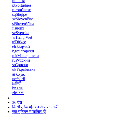
pl
Polski
pt
Português
ro
românesc
sq
Shqipe
sk
Slovenčina
sl
Slovenščina
fi
suomi
sv
Svenska
vi
Tiếng Việt
tr
Türkçe
el
ελληνικά
bg
български
mk
Македонски
ru
Русский
sr
Српски
uk
Українська
ar
العربية
ne
नेपाली
hi
हिंदी
bn
বাংলা
zh
中文
36 देश
किसी ट्रेड यूनियन से संपक करें
एक यूनियन में शामिल हों