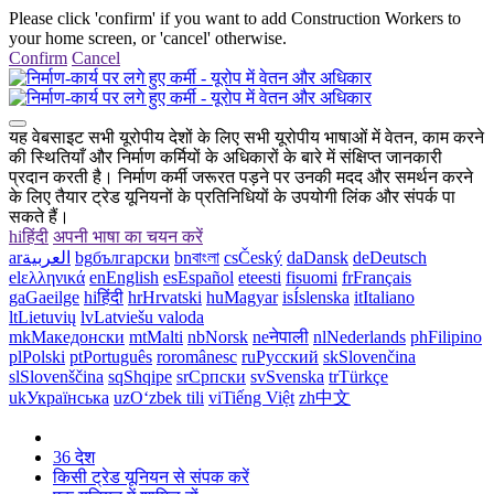
Please click 'confirm' if you want to add Construction Workers to
your home screen, or 'cancel' otherwise.
Confirm
Cancel
यह वेबसाइट सभी यूरोपीय देशों के लिए सभी यूरोपीय भाषाओं में वेतन, काम करने
की स्थितियाँ और निर्माण कर्मियों के अधिकारों के बारे में संक्षिप्त जानकारी
प्रदान करती है। निर्माण कर्मी जरूरत पड़ने पर उनकी मदद और समर्थन करने
के लिए तैयार ट्रेड यूनियनों के प्रतिनिधियों के उपयोगी लिंक और संपर्क पा
सकते हैं।
hi
हिंदी
अपनी भाषा का चयन करें
ar
العربية
bg
български
bn
বাংলা
cs
Český
da
Dansk
de
Deutsch
el
ελληνικά
en
English
es
Español
et
eesti
fi
suomi
fr
Français
ga
Gaeilge
hi
हिंदी
hr
Hrvatski
hu
Magyar
is
Íslenska
it
Italiano
lt
Lietuvių
lv
Latviešu valoda
mk
Македонски
mt
Malti
nb
Norsk
ne
नेपाली
nl
Nederlands
ph
Filipino
pl
Polski
pt
Português
ro
românesc
ru
Русский
sk
Slovenčina
sl
Slovenščina
sq
Shqipe
sr
Српски
sv
Svenska
tr
Türkçe
uk
Українська
uz
Oʻzbek tili
vi
Tiếng Việt
zh
中文
36 देश
किसी ट्रेड यूनियन से संपक करें