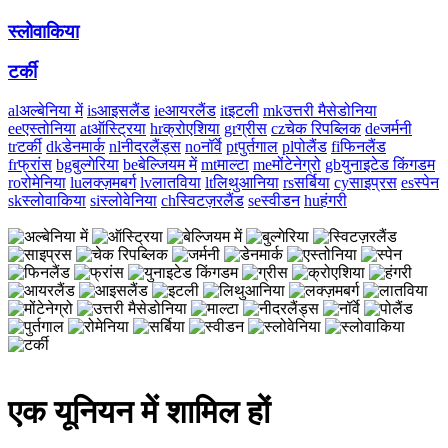
स्लोवाकिया
टर्की
al
अल्बेनिया में
is
आइसलैंड
ie
आयरलैंड
it
इटली
mk
उत्तरी मैसेडोनिया
ee
एस्तोनिया
at
ऑस्ट्रिया
hr
क्रोएशिया
gr
ग्रीस
cz
चेक रिपब्लिक
de
जर्मनी
tr
टर्की
dk
डेनमार्क
nl
नीदरलैंड्स
no
नॉर्वे
pt
पुर्तगाल
pl
पोलैंड
fi
फिनलैंड
fr
फ्रांस
bg
बुल्गेरिया
be
बेल्जियम में
mt
माल्टा
me
मोंटेनेग्रो
gb
युनाइटेड किंगडम
ro
रोमेनिया
lu
लक्ज़मबर्ग
lv
लातविया
lt
लिथुआनिया
rs
सर्बिया
cy
साइप्रस
es
स्पेन
sk
स्लोवाकिया
si
स्लोवेनिया
ch
स्विटज़रलैंड
se
स्वीडन
hu
हंगरी
एक यूनियन में शामिल हों