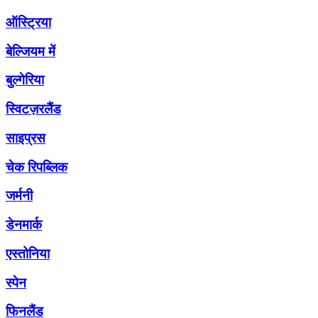
ऑस्ट्रिया
बेल्जियम में
बुल्गेरिया
स्विटज़रलैंड
साइप्रस
चेक रिपब्लिक
जर्मनी
डेनमार्क
एस्तोनिया
स्पेन
फिनलैंड