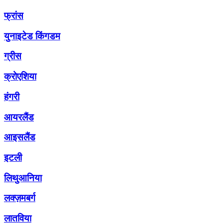
फ्रांस
युनाइटेड किंगडम
ग्रीस
क्रोएशिया
हंगरी
आयरलैंड
आइसलैंड
इटली
लिथुआनिया
लक्ज़मबर्ग
लातविया