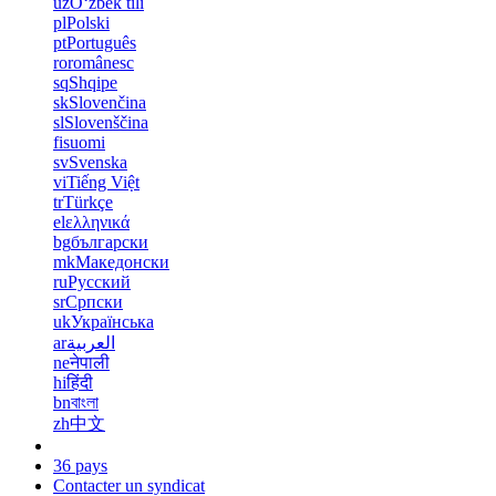
uz
Oʻzbek tili
pl
Polski
pt
Português
ro
românesc
sq
Shqipe
sk
Slovenčina
sl
Slovenščina
fi
suomi
sv
Svenska
vi
Tiếng Việt
tr
Türkçe
el
ελληνικά
bg
български
mk
Македонски
ru
Русский
sr
Српски
uk
Українська
ar
العربية
ne
नेपाली
hi
हिंदी
bn
বাংলা
zh
中文
36 pays
Contacter un syndicat