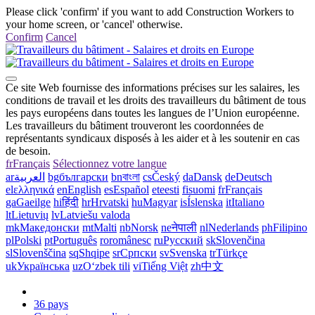
Please click 'confirm' if you want to add Construction Workers to
your home screen, or 'cancel' otherwise.
Confirm
Cancel
Ce site Web fournisse des informations précises sur les salaires, les
conditions de travail et les droits des travailleurs du bâtiment de tous
les pays européens dans toutes les langues de l’Union européenne.
Les travailleurs du bâtiment trouveront les coordonnées de
représentants syndicaux disposés à les aider et à les soutenir en cas
de besoin.
fr
Français
Sélectionnez votre langue
ar
العربية
bg
български
bn
বাংলা
cs
Český
da
Dansk
de
Deutsch
el
ελληνικά
en
English
es
Español
et
eesti
fi
suomi
fr
Français
ga
Gaeilge
hi
हिंदी
hr
Hrvatski
hu
Magyar
is
Íslenska
it
Italiano
lt
Lietuvių
lv
Latviešu valoda
mk
Македонски
mt
Malti
nb
Norsk
ne
नेपाली
nl
Nederlands
ph
Filipino
pl
Polski
pt
Português
ro
românesc
ru
Русский
sk
Slovenčina
sl
Slovenščina
sq
Shqipe
sr
Српски
sv
Svenska
tr
Türkçe
uk
Українська
uz
Oʻzbek tili
vi
Tiếng Việt
zh
中文
36 pays