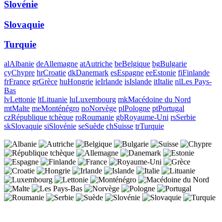
Slovénie
Slovaquie
Turquie
al
Albanie
de
Allemagne
at
Autriche
be
Belgique
bg
Bulgarie
cy
Chypre
hr
Croatie
dk
Danemark
es
Espagne
ee
Estonie
fi
Finlande
fr
France
gr
Grèce
hu
Hongrie
ie
Irlande
is
Islande
it
Italie
nl
Les Pays-
Bas
lv
Lettonie
lt
Lituanie
lu
Luxembourg
mk
Macédoine du Nord
mt
Malte
me
Monténégro
no
Norvège
pl
Pologne
pt
Portugal
cz
République tchèque
ro
Roumanie
gb
Royaume-Uni
rs
Serbie
sk
Slovaquie
si
Slovénie
se
Suède
ch
Suisse
tr
Turquie