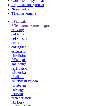
Contacter un syndicat
Rejoindre un syndicat
Nouveautés
Téléchargements
fr
Français
Sélectionnez votre langue
cs
Český
da
Dansk
de
Deutsch
et
eesti
en
English
es
Español
ph
Filipino
fr
Français
ga
Gaeilge
hr
Hrvatski
is
Íslenska
it
Italiano
lv
Latviešu valoda
lt
Lietuvių
hu
Magyar
mt
Malti
nl
Nederlands
nb
Norsk