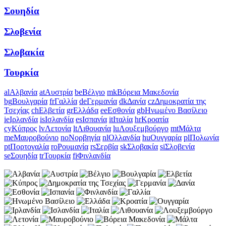
Σουηδία
Σλοβενία
Σλοβακία
Τουρκία
al
Αλβανία
at
Αυστρία
be
Βέλγιο
mk
Βόρεια Μακεδονία
bg
Βουλγαρία
fr
Γαλλία
de
Γερμανία
dk
Δανία
cz
Δημοκρατία της
Τσεχίας
ch
Ελβετία
gr
Ελλάδα
ee
Εσθονία
gb
Ηνωμένο Βασίλειο
ie
Ιρλανδία
is
Ισλανδία
es
Ισπανία
it
Ιταλία
hr
Κροατία
cy
Κύπρος
lv
Λετονία
lt
Λιθουανία
lu
Λουξεμβούργο
mt
Μάλτα
me
Μαυροβούνιο
no
Νορβηγία
nl
Ολλανδία
hu
Ουγγαρία
pl
Πολωνία
pt
Πορτογαλία
ro
Ρουμανία
rs
Σερβία
sk
Σλοβακία
si
Σλοβενία
se
Σουηδία
tr
Τουρκία
fi
Φινλανδία