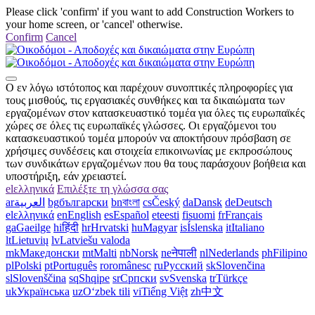
Please click 'confirm' if you want to add Construction Workers to
your home screen, or 'cancel' otherwise.
Confirm
Cancel
Ο εν λόγω ιστότοπος και παρέχουν συνοπτικές πληροφορίες για
τους μισθούς, τις εργασιακές συνθήκες και τα δικαιώματα των
εργαζομένων στον κατασκευαστικό τομέα για όλες τις ευρωπαϊκές
χώρες σε όλες τις ευρωπαϊκές γλώσσες. Οι εργαζόμενοι του
κατασκευαστικού τομέα μπορούν να αποκτήσουν πρόσβαση σε
χρήσιμες συνδέσεις και στοιχεία επικοινωνίας με εκπροσώπους
των συνδικάτων εργαζομένων που θα τους παράσχουν βοήθεια και
υποστήριξη, εάν χρειαστεί.
el
ελληνικά
Επιλέξτε τη γλώσσα σας
ar
العربية
bg
български
bn
বাংলা
cs
Český
da
Dansk
de
Deutsch
el
ελληνικά
en
English
es
Español
et
eesti
fi
suomi
fr
Français
ga
Gaeilge
hi
हिंदी
hr
Hrvatski
hu
Magyar
is
Íslenska
it
Italiano
lt
Lietuvių
lv
Latviešu valoda
mk
Македонски
mt
Malti
nb
Norsk
ne
नेपाली
nl
Nederlands
ph
Filipino
pl
Polski
pt
Português
ro
românesc
ru
Русский
sk
Slovenčina
sl
Slovenščina
sq
Shqipe
sr
Српски
sv
Svenska
tr
Türkçe
uk
Українська
uz
Oʻzbek tili
vi
Tiếng Việt
zh
中文