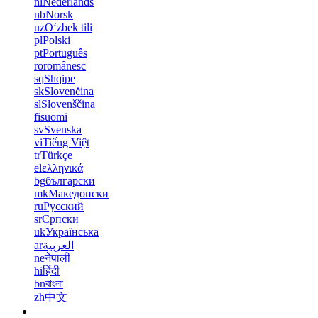
nl
Nederlands
nb
Norsk
uz
Oʻzbek tili
pl
Polski
pt
Português
ro
românesc
sq
Shqipe
sk
Slovenčina
sl
Slovenščina
fi
suomi
sv
Svenska
vi
Tiếng Việt
tr
Türkçe
el
ελληνικά
bg
български
mk
Македонски
ru
Русский
sr
Српски
uk
Українська
ar
العربية
ne
नेपाली
hi
हिंदी
bn
বাংলা
zh
中文