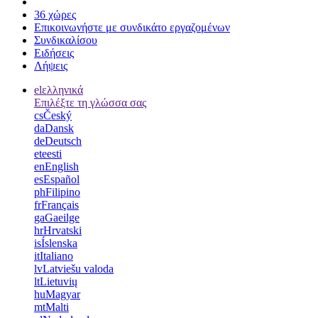
36 χώρες
Επικοινωνήστε με συνδικάτο εργαζομένων
Συνδικαλίσου
Ειδήσεις
Λήψεις
el
ελληνικά
Επιλέξτε τη γλώσσα σας
cs
Český
da
Dansk
de
Deutsch
et
eesti
en
English
es
Español
ph
Filipino
fr
Français
ga
Gaeilge
hr
Hrvatski
is
Íslenska
it
Italiano
lv
Latviešu valoda
lt
Lietuvių
hu
Magyar
mt
Malti