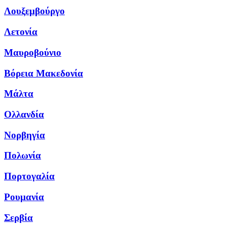
Λουξεμβούργο
Λετονία
Μαυροβούνιο
Βόρεια Μακεδονία
Μάλτα
Ολλανδία
Νορβηγία
Πολωνία
Πορτογαλία
Ρουμανία
Σερβία