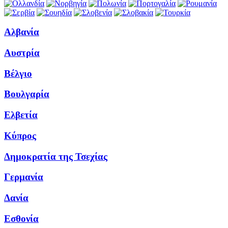
Αλβανία
Αυστρία
Βέλγιο
Βουλγαρία
Ελβετία
Κύπρος
Δημοκρατία της Τσεχίας
Γερμανία
Δανία
Εσθονία