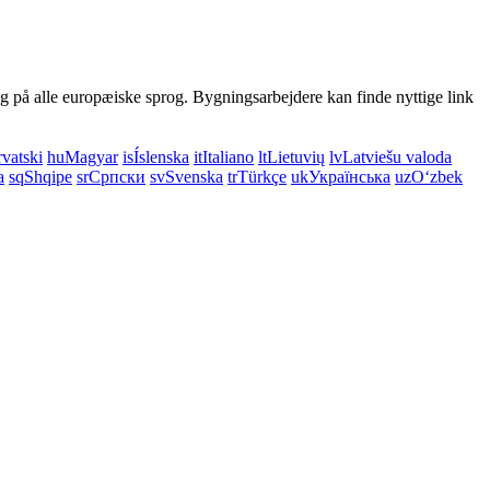
og på alle europæiske sprog. Bygningsarbejdere kan finde nyttige link
vatski
hu
Magyar
is
Íslenska
it
Italiano
lt
Lietuvių
lv
Latviešu valoda
a
sq
Shqipe
sr
Српски
sv
Svenska
tr
Türkçe
uk
Українська
uz
Oʻzbek