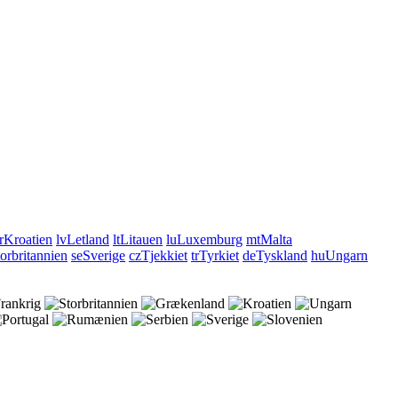
r
Kroatien
lv
Letland
lt
Litauen
lu
Luxemburg
mt
Malta
orbritannien
se
Sverige
cz
Tjekkiet
tr
Tyrkiet
de
Tyskland
hu
Ungarn