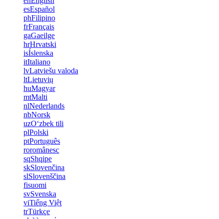
en
English
es
Español
ph
Filipino
fr
Français
ga
Gaeilge
hr
Hrvatski
is
Íslenska
it
Italiano
lv
Latviešu valoda
lt
Lietuvių
hu
Magyar
mt
Malti
nl
Nederlands
nb
Norsk
uz
Oʻzbek tili
pl
Polski
pt
Português
ro
românesc
sq
Shqipe
sk
Slovenčina
sl
Slovenščina
fi
suomi
sv
Svenska
vi
Tiếng Việt
tr
Türkçe