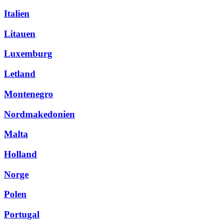
Italien
Litauen
Luxemburg
Letland
Montenegro
Nordmakedonien
Malta
Holland
Norge
Polen
Portugal