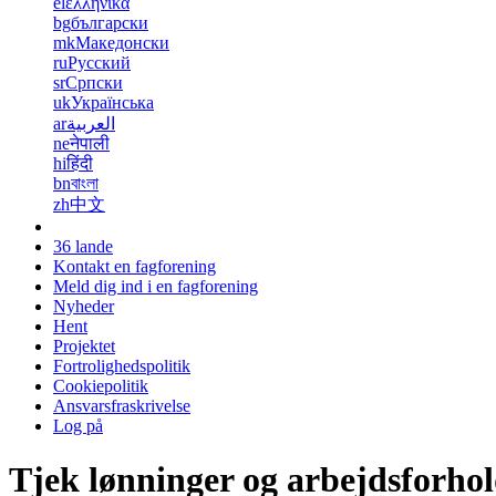
el
ελληνικά
bg
български
mk
Македонски
ru
Русский
sr
Српски
uk
Українська
ar
العربية
ne
नेपाली
hi
हिंदी
bn
বাংলা
zh
中文
36 lande
Kontakt en fagforening
Meld dig ind i en fagforening
Nyheder
Hent
Projektet
Fortrolighedspolitik
Cookiepolitik
Ansvarsfraskrivelse
Log på
Tjek lønninger og arbejdsforho