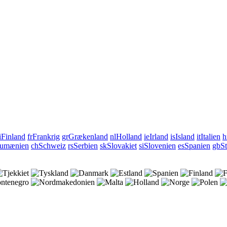
i
Finland
fr
Frankrig
gr
Grækenland
nl
Holland
ie
Irland
is
Island
it
Italien
h
umænien
ch
Schweiz
rs
Serbien
sk
Slovakiet
si
Slovenien
es
Spanien
gb
St