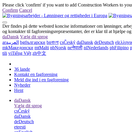
Please click 'confirm' if you want to add Construction Workers to your
Confirm
Cancel
Der findes på dette websted koncise informationer om lønninger, arbej
og kontakter til fagforeningsrepræsentanter, der er klar til at hjælpe o
da
Dansk
Vælg dit sprog
ar
العربية
bg
български
bn
বাংলা
cs
Český
da
Dansk
de
Deutsch
el
ελληνι
mk
Македонски
mt
Malti
nb
Norsk
ne
नेपाली
nl
Nederlands
ph
Filipino
p
tili
vi
Tiếng Việt
zh
中文
36 lande
Kontakt en fagforening
Meld dig ind i en fagforening
Nyheder
Hent
da
Dansk
Vælg dit sprog
cs
Český
da
Dansk
de
Deutsch
et
eesti