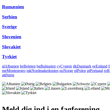
Rumænien
Serbien
Sverige
Slovenien
Slovakiet
Tyrkiet
al
Albanien
be
Belgien
bg
Bulgarien
cy
Cypern
dk
Danmark
ee
Estland
f
me
Montenegro
mk
Nordmakedonien
no
Norge
pl
Polen
pt
Portugal
ro
R
at
Østrig
Meld dig ind i en fagforening