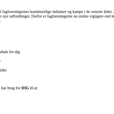
t af fagforeningernes kontinuerlige indsatser og kampe i de seneste årtie
for nye udfordringer. Derfor er fagforeningerne nu endnu vigtigere end ti
.
ftale for dig
v
æller
 har brug for
DIG
til at: