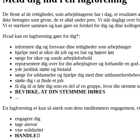
De fleste af de rettigheder, som arbejdstagerne har i dag, er resultate
ikke betragtes som givne, de er altid under pres. Vi står dagligt over 
Vi er stærkere sammen og kan gøre en forskel for dig og dine kolleger
Hvad kan en fagforening gøre for dig*:
informere dig og forsvare dine rettigheder som arbejdstager
hjælpe med at sikre dit job og en fair og højere løn
sørge for sikre og sunde arbejdsforhold
repræsentere dig over for din arbejdsgiver og forhandle en god a
yde juridisk støtte og bistand
sørge for uddannelse og hjælpe dig med dine uddannelsesbeho
støtte dig i at finde et job
få dig til at føle dig som en del af en gruppe, hvor din stemme t
BEVIRKE, AT DIN STEMMME HØRES
...
En fagforening er kun så stærk som dens medlemmers engagement, vi
engagere dig
tage ansvar
vise solidaritet
HANDLE!!