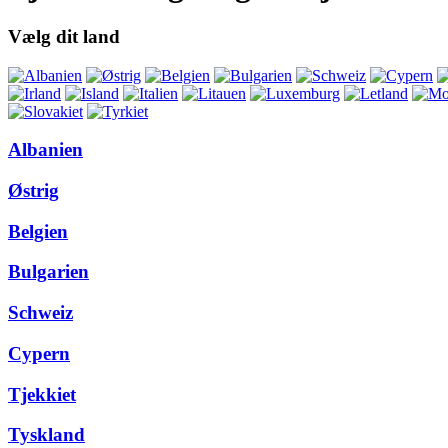
Vælg dit land
Albanien
Østrig
Belgien
Bulgarien
Schweiz
Cypern
Tjekkiet
Tyskland