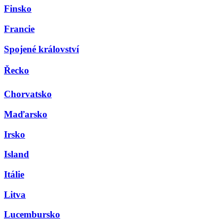
Finsko
Francie
Spojené království
Řecko
Chorvatsko
Maďarsko
Irsko
Island
Itálie
Litva
Lucembursko