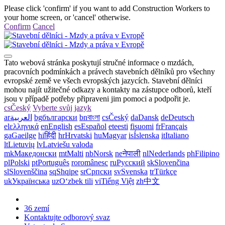
Please click 'confirm' if you want to add Construction Workers to
your home screen, or 'cancel' otherwise.
Confirm
Cancel
Tato webová stránka poskytují stručné informace o mzdách,
pracovních podmínkách a právech stavebních dělníků pro všechny
evropské země ve všech evropských jazycích. Stavební dělníci
mohou najít užitečné odkazy a kontakty na zástupce odborů, kteří
jsou v případě potřeby připraveni jim pomoci a podpořit je.
cs
Český
Vyberte svůj jazyk
ar
العربية
bg
български
bn
বাংলা
cs
Český
da
Dansk
de
Deutsch
el
ελληνικά
en
English
es
Español
et
eesti
fi
suomi
fr
Français
ga
Gaeilge
hi
हिंदी
hr
Hrvatski
hu
Magyar
is
Íslenska
it
Italiano
lt
Lietuvių
lv
Latviešu valoda
mk
Македонски
mt
Malti
nb
Norsk
ne
नेपाली
nl
Nederlands
ph
Filipino
pl
Polski
pt
Português
ro
românesc
ru
Русский
sk
Slovenčina
sl
Slovenščina
sq
Shqipe
sr
Српски
sv
Svenska
tr
Türkçe
uk
Українська
uz
Oʻzbek tili
vi
Tiếng Việt
zh
中文
36 zemí
Kontaktujte odborový svaz