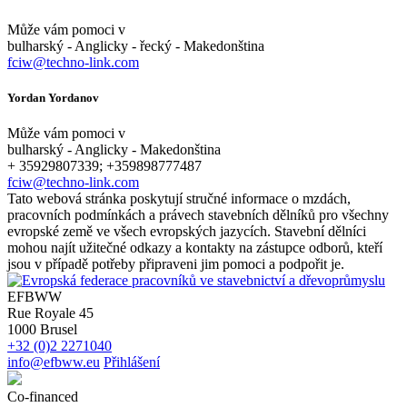
Může vám pomoci v
bulharský - Anglicky - řecký - Makedonština
fciw@techno-link.com
Yordan Yordanov
Může vám pomoci v
bulharský - Anglicky - Makedonština
+ 35929807339; +359898777487
fciw@techno-link.com
Tato webová stránka poskytují stručné informace o mzdách,
pracovních podmínkách a právech stavebních dělníků pro všechny
evropské země ve všech evropských jazycích. Stavební dělníci
mohou najít užitečné odkazy a kontakty na zástupce odborů, kteří
jsou v případě potřeby připraveni jim pomoci a podpořit je.
EFBWW
Rue Royale 45
1000 Brusel
+32 (0)2 2271040
info@efbww.eu
Přihlášení
Co-financed