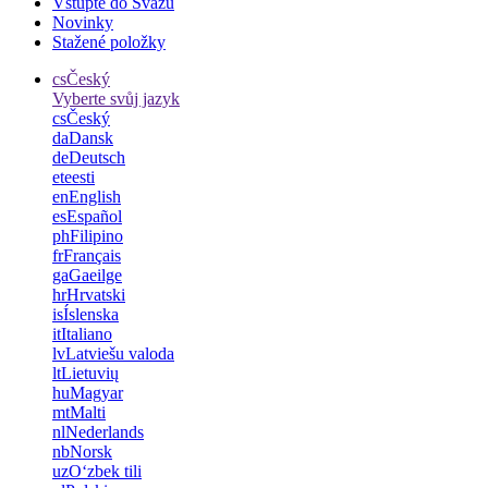
Vstupte do Svazu
Novinky
Stažené položky
cs
Český
Vyberte svůj jazyk
cs
Český
da
Dansk
de
Deutsch
et
eesti
en
English
es
Español
ph
Filipino
fr
Français
ga
Gaeilge
hr
Hrvatski
is
Íslenska
it
Italiano
lv
Latviešu valoda
lt
Lietuvių
hu
Magyar
mt
Malti
nl
Nederlands
nb
Norsk
uz
Oʻzbek tili