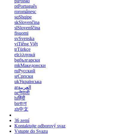
pl
Polski
pt
Português
ro
românesc
sq
Shqipe
sk
Slovenčina
sl
Slovenščina
fi
suomi
sv
Svenska
vi
Tiếng Việt
tr
Türkçe
el
ελληνικά
bg
български
mk
Македонски
ru
Русский
sr
Српски
uk
Українська
ar
العربية
ne
नेपाली
hi
हिंदी
bn
বাংলা
zh
中文
36 zemí
Kontaktujte odborový svaz
Vstupte do Svazu