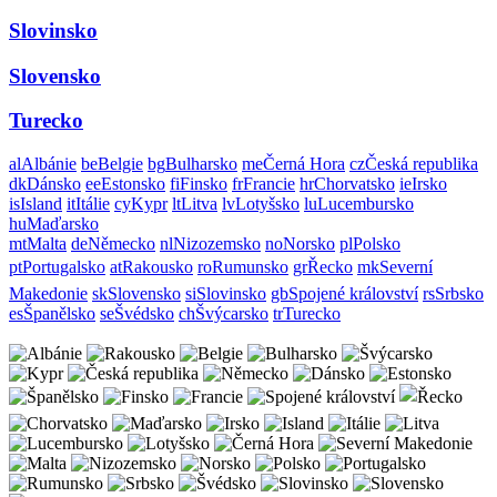
Slovinsko
Slovensko
Turecko
al
Albánie
be
Belgie
bg
Bulharsko
me
Černá Hora
cz
Česká republika
dk
Dánsko
ee
Estonsko
fi
Finsko
fr
Francie
hr
Chorvatsko
ie
Irsko
is
Island
it
Itálie
cy
Kypr
lt
Litva
lv
Lotyšsko
lu
Lucembursko
hu
Maďarsko
mt
Malta
de
Německo
nl
Nizozemsko
no
Norsko
pl
Polsko
pt
Portugalsko
at
Rakousko
ro
Rumunsko
gr
Řecko
mk
Severní
Makedonie
sk
Slovensko
si
Slovinsko
gb
Spojené království
rs
Srbsko
es
Španělsko
se
Švédsko
ch
Švýcarsko
tr
Turecko