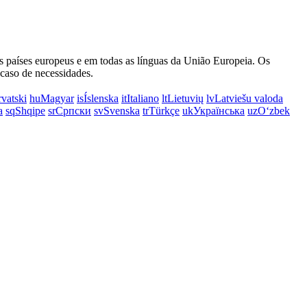
 os países europeus e em todas as línguas da União Europeia. Os
 caso de necessidades.
vatski
hu
Magyar
is
Íslenska
it
Italiano
lt
Lietuvių
lv
Latviešu valoda
a
sq
Shqipe
sr
Српски
sv
Svenska
tr
Türkçe
uk
Українська
uz
Oʻzbek