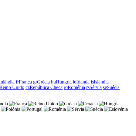
inlândia
fr
França
gr
Grécia
hu
Hungria
ie
Irlanda
is
Islândia
Reino Unido
cz
República Checa
ro
Roménia
rs
Sérvia
se
Suécia