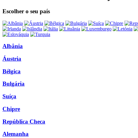
Escolher o seu país
Albânia
Áustria
Bélgica
Bulgária
Suíça
Chipre
República Checa
Alemanha