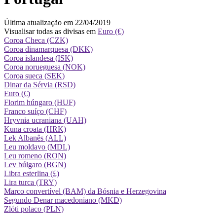
Última atualização em 22/04/2019
Visualisar todas as divisas em
Euro (€)
Coroa Checa (CZK)
Coroa dinamarquesa (DKK)
Coroa islandesa (ISK)
Coroa norueguesa (NOK)
Coroa sueca (SEK)
Dinar da Sérvia (RSD)
Euro (€)
Florim húngaro (HUF)
Franco suíço (CHF)
Hryvnia ucraniana (UAH)
Kuna croata (HRK)
Lek Albanês (ALL)
Leu moldavo (MDL)
Leu romeno (RON)
Lev búlgaro (BGN)
Libra esterlina (£)
Lira turca (TRY)
Marco convertível (BAM) da Bósnia e Herzegovina
Segundo Denar macedoniano (MKD)
Zlóti polaco (PLN)