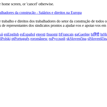
 home screen, or 'cancel' otherwise.
e trabalho e direitos dos trabalhadores do setor da construção de todos
s de representantes dos sindicatos prontos a ajudar-vos e apoiar-vos em
κά
en
English
es
Español
et
eesti
fi
suomi
fr
Français
ga
Gaeilge
hi
हिंदी
hr
Hr
l
Polski
pt
Português
ro
românesc
ru
Русский
sk
Slovenčina
sl
Slovenščin