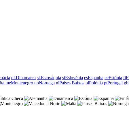
oácia
dk
Dinamarca
sk
Eslováquia
si
Eslovénia
es
Espanha
ee
Estónia
fi
F
lta
me
Montenegro
no
Noruega
nl
Países Baixos
pl
Polónia
pt
Portugal
gb