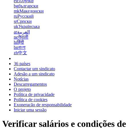
el
ελληνικά
bg
български
mk
Македонски
ru
Русский
sr
Српски
uk
Українська
ar
العربية
ne
नेपाली
hi
हिंदी
bn
বাংলা
zh
中文
36 países
Contactar um sindicato
Adesão a um sindicato
Notícias
Descarregamentos
O projeto
Política de privacidade
Política de cookies
Exoneração de responsabilidade
Iniciar uma sessão
Verificar salários e condições de