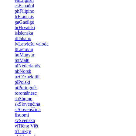
en
English
es
Español
ph
Filipino
fr
Français
ga
Gaeilge
hr
Hrvatski
is
Íslenska
it
Italiano
lv
Latviešu valoda
lt
Lietuvių
hu
Magyar
mt
Malti
nl
Nederlands
nb
Norsk
uz
Oʻzbek tili
pl
Polski
pt
Português
ro
românesc
sq
Shqipe
sk
Slovenčina
sl
Slovenščina
fi
suomi
sv
Svenska
vi
Tiếng Việt
tr
Türkçe