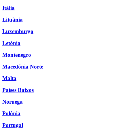
Itália
Lituânia
Luxemburgo
Letónia
Montenegro
Macedónia Norte
Malta
Países Baixos
Noruega
Polónia
Portugal