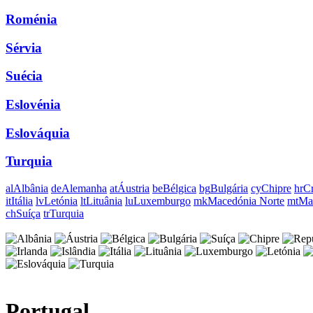
Roménia
Sérvia
Suécia
Eslovénia
Eslováquia
Turquia
al
Albânia
de
Alemanha
at
Áustria
be
Bélgica
bg
Bulgária
cy
Chipre
hr
Cr
it
Itália
lv
Letónia
lt
Lituânia
lu
Luxemburgo
mk
Macedónia Norte
mt
Ma
ch
Suíça
tr
Turquia
Portugal