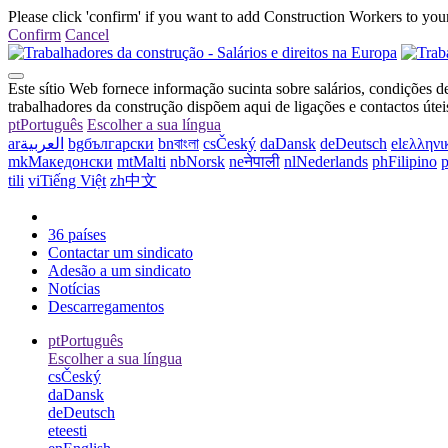
Please click 'confirm' if you want to add Construction Workers to your
Confirm
Cancel
Este sítio Web fornece informação sucinta sobre salários, condições d
trabalhadores da construção dispõem aqui de ligações e contactos útei
pt
Português
Escolher a sua língua
ar
العربية
bg
български
bn
বাংলা
cs
Český
da
Dansk
de
Deutsch
el
ελληνι
mk
Македонски
mt
Malti
nb
Norsk
ne
नेपाली
nl
Nederlands
ph
Filipino
p
tili
vi
Tiếng Việt
zh
中文
36 países
Contactar um sindicato
Adesão a um sindicato
Notícias
Descarregamentos
pt
Português
Escolher a sua língua
cs
Český
da
Dansk
de
Deutsch
et
eesti